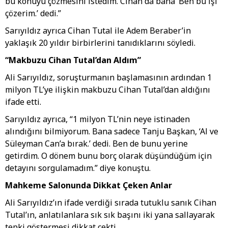
bu konuyu çözmesini istedim. Cihan da bana ‘Ben bu işi
çözerim.’ dedi.”
Sarıyıldız ayrıca Cihan Tutal ile Adem Beraber’in
yaklaşık 20 yıldır birbirlerini tanıdıklarını söyledi.
“Makbuzu Cihan Tutal’dan Aldım”
Ali Sarıyıldız, soruşturmanın başlamasının ardından 1
milyon TL’ye ilişkin makbuzu Cihan Tutal’dan aldığını
ifade etti.
Sarıyıldız ayrıca, “1 milyon TL’nin neye istinaden
alındığını bilmiyorum. Bana sadece Tanju Başkan, ‘Al ve
Süleyman Can’a bırak.’ dedi. Ben de bunu yerine
getirdim. O dönem bunu borç olarak düşündüğüm için
detayını sorgulamadım.” diye konuştu.
Mahkeme Salonunda Dikkat Çeken Anlar
Ali Sarıyıldız’ın ifade verdiği sırada tutuklu sanık Cihan
Tutal’ın, anlatılanlara sık sık başını iki yana sallayarak
tepki göstermesi dikkat çekti.