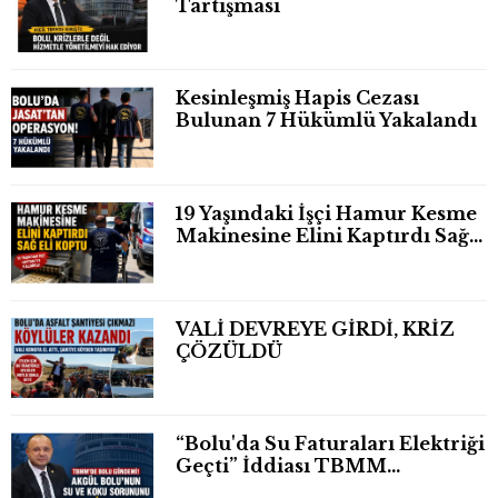
Tartışması
Kesinleşmiş Hapis Cezası
Bulunan 7 Hükümlü Yakalandı
19 Yaşındaki İşçi Hamur Kesme
Makinesine Elini Kaptırdı Sağ
Eli Bileğinden Koptu
VALİ DEVREYE GİRDİ, KRİZ
ÇÖZÜLDÜ
“Bolu'da Su Faturaları Elektriği
Geçti” İddiası TBMM
Gündeminde