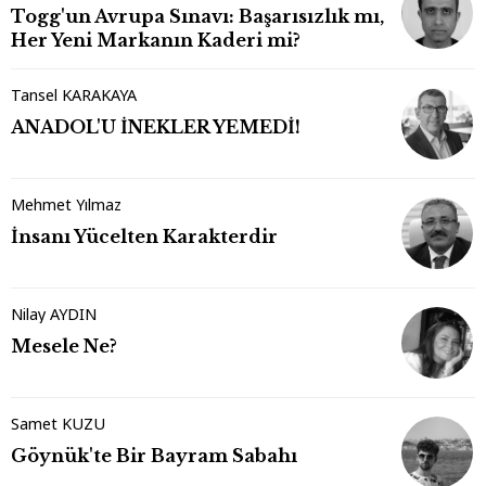
Togg'un Avrupa Sınavı: Başarısızlık mı,
Her Yeni Markanın Kaderi mi?
Tansel KARAKAYA
ANADOL'U İNEKLER YEMEDİ!
Mehmet Yılmaz
İnsanı Yücelten Karakterdir
Nilay AYDIN
Mesele Ne?
Samet KUZU
Göynük'te Bir Bayram Sabahı