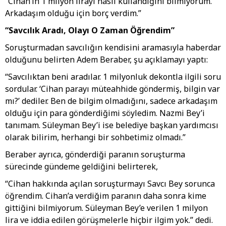
“Cihan’ın 1 milyon lirayı nasıl kullandığını bilmiyorum.
Arkadaşım olduğu için borç verdim.”
“Savcılık Aradı, Olayı O Zaman Öğrendim”
Soruşturmadan savcılığın kendisini aramasıyla haberdar
olduğunu belirten Adem Beraber, şu açıklamayı yaptı:
“Savcılıktan beni aradılar. 1 milyonluk dekontla ilgili soru
sordular. ‘Cihan parayı müteahhide göndermiş, bilgin var
mı?’ dediler. Ben de bilgim olmadığını, sadece arkadaşım
olduğu için para gönderdiğimi söyledim. Nazmi Bey’i
tanımam. Süleyman Bey’i ise belediye başkan yardımcısı
olarak bilirim, herhangi bir sohbetimiz olmadı.”
Beraber ayrıca, gönderdiği paranın soruşturma
sürecinde gündeme geldiğini belirterek,
“Cihan hakkında açılan soruşturmayı Savcı Bey sorunca
öğrendim. Cihan’a verdiğim paranın daha sonra kime
gittiğini bilmiyorum. Süleyman Bey’e verilen 1 milyon
lira ve iddia edilen görüşmelerle hiçbir ilgim yok.” dedi.