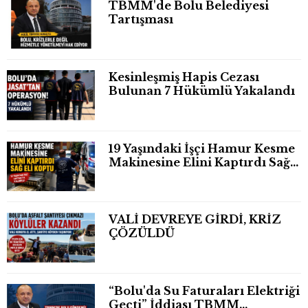
TBMM'de Bolu Belediyesi
Tartışması
Kesinleşmiş Hapis Cezası
Bulunan 7 Hükümlü Yakalandı
19 Yaşındaki İşçi Hamur Kesme
Makinesine Elini Kaptırdı Sağ
Eli Bileğinden Koptu
VALİ DEVREYE GİRDİ, KRİZ
ÇÖZÜLDÜ
“Bolu'da Su Faturaları Elektriği
Geçti” İddiası TBMM