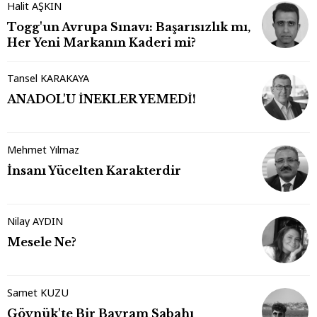
Halit AŞKIN
Togg'un Avrupa Sınavı: Başarısızlık mı,
Her Yeni Markanın Kaderi mi?
Tansel KARAKAYA
ANADOL'U İNEKLER YEMEDİ!
Mehmet Yılmaz
İnsanı Yücelten Karakterdir
Nilay AYDIN
Mesele Ne?
Samet KUZU
Göynük'te Bir Bayram Sabahı