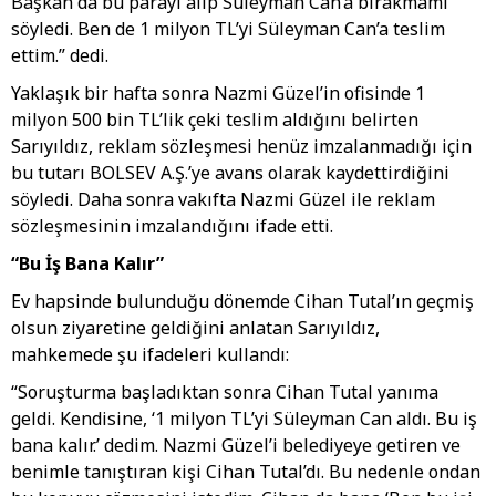
Başkan da bu parayı alıp Süleyman Can’a bırakmamı
söyledi. Ben de 1 milyon TL’yi Süleyman Can’a teslim
ettim.” dedi.
Yaklaşık bir hafta sonra Nazmi Güzel’in ofisinde 1
milyon 500 bin TL’lik çeki teslim aldığını belirten
Sarıyıldız, reklam sözleşmesi henüz imzalanmadığı için
bu tutarı BOLSEV A.Ş.’ye avans olarak kaydettirdiğini
söyledi. Daha sonra vakıfta Nazmi Güzel ile reklam
sözleşmesinin imzalandığını ifade etti.
“Bu İş Bana Kalır”
Ev hapsinde bulunduğu dönemde Cihan Tutal’ın geçmiş
olsun ziyaretine geldiğini anlatan Sarıyıldız,
mahkemede şu ifadeleri kullandı:
“Soruşturma başladıktan sonra Cihan Tutal yanıma
geldi. Kendisine, ‘1 milyon TL’yi Süleyman Can aldı. Bu iş
bana kalır.’ dedim. Nazmi Güzel’i belediyeye getiren ve
benimle tanıştıran kişi Cihan Tutal’dı. Bu nedenle ondan