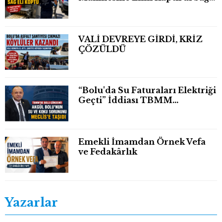
Eli Bileğinden Koptu
VALİ DEVREYE GİRDİ, KRİZ
ÇÖZÜLDÜ
“Bolu'da Su Faturaları Elektriği
Geçti” İddiası TBMM
Gündeminde
Emekli İmamdan Örnek Vefa
ve Fedakârlık
Yazarlar