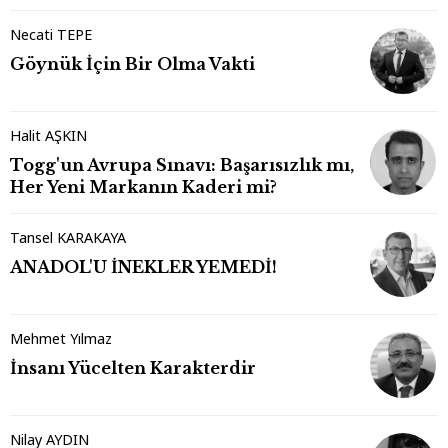
Necati TEPE
Göynük İçin Bir Olma Vakti
Halit AŞKIN
Togg'un Avrupa Sınavı: Başarısızlık mı,
Her Yeni Markanın Kaderi mi?
Tansel KARAKAYA
ANADOL'U İNEKLER YEMEDİ!
Mehmet Yılmaz
İnsanı Yücelten Karakterdir
Nilay AYDIN