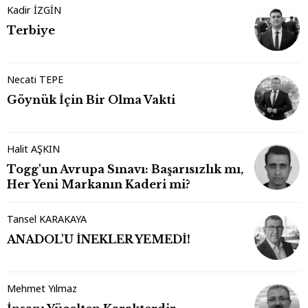
Kadir İZGİN
Terbiye
Necati TEPE
Göynük İçin Bir Olma Vakti
Halit AŞKIN
Togg'un Avrupa Sınavı: Başarısızlık mı,
Her Yeni Markanın Kaderi mi?
Tansel KARAKAYA
ANADOL'U İNEKLER YEMEDİ!
Mehmet Yılmaz