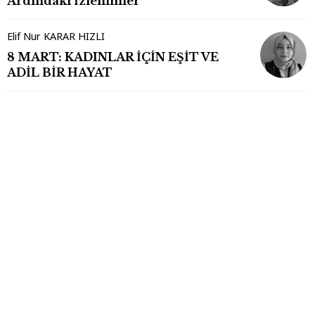
Ardındaki İzlenimler
Elif Nur KARAR HIZLI
8 MART: KADINLAR İÇİN EŞİT VE
ADİL BİR HAYAT
Künye
|
Arşiv
|
İletişim
goynukgazetesi.com © Copyright Tüm Hakları Saklıdır
goynukgazetesi.com'da yayınlanan her türlü yazı ve haber kaynak
belirtilmeden kullanılamaz. Sayfalarımızda kaynak belirtilerek yayınlanan
haberler ilgili kaynağa aittir ve bu haberlerin kopyalanması durumunda,
tüm sorumluluk kopyalayan kişi/kuruma ait olacaktır. Başka kaynak veya
gazeteden alıntı yazarlar ve site yazarlarına ait yazılardan dolayı