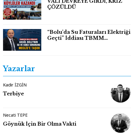
VALİ DEVREYE GİRDİ, KRİZ
ÇÖZÜLDÜ
“Bolu'da Su Faturaları Elektriği
Geçti” İddiası TBMM
Gündeminde
Yazarlar
Kadir İZGİN
Terbiye
Necati TEPE
Göynük İçin Bir Olma Vakti