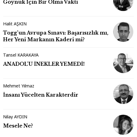
Göynük İçin Bir Olma Vakti
Halit AŞKIN
Togg'un Avrupa Sınavı: Başarısızlık mı,
Her Yeni Markanın Kaderi mi?
Tansel KARAKAYA
ANADOL'U İNEKLER YEMEDİ!
Mehmet Yılmaz
İnsanı Yücelten Karakterdir
Nilay AYDIN
Mesele Ne?