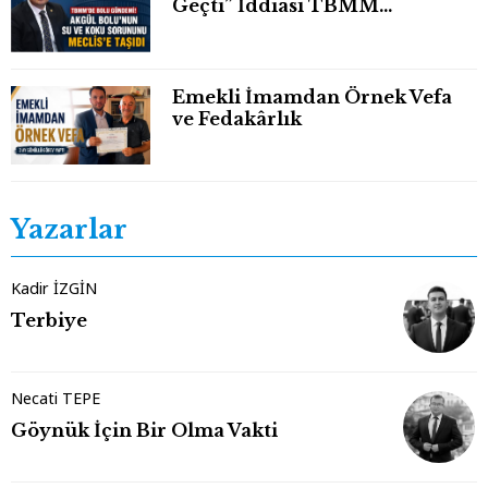
Geçti” İddiası TBMM
Gündeminde
Emekli İmamdan Örnek Vefa
ve Fedakârlık
Yazarlar
Kadir İZGİN
Terbiye
Necati TEPE
Göynük İçin Bir Olma Vakti