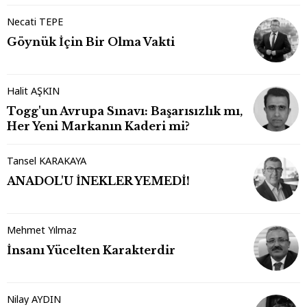
Necati TEPE
Göynük İçin Bir Olma Vakti
Halit AŞKIN
Togg'un Avrupa Sınavı: Başarısızlık mı,
Her Yeni Markanın Kaderi mi?
Tansel KARAKAYA
ANADOL'U İNEKLER YEMEDİ!
Mehmet Yılmaz
İnsanı Yücelten Karakterdir
Nilay AYDIN