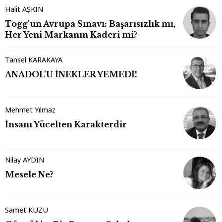
Halit AŞKIN
Togg'un Avrupa Sınavı: Başarısızlık mı,
Her Yeni Markanın Kaderi mi?
Tansel KARAKAYA
ANADOL'U İNEKLER YEMEDİ!
Mehmet Yılmaz
İnsanı Yücelten Karakterdir
Nilay AYDIN
Mesele Ne?
Samet KUZU