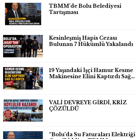
TBMM'de Bolu Belediyesi
Tartışması
Kesinleşmiş Hapis Cezası
Bulunan 7 Hükümlü Yakalandı
19 Yaşındaki İşçi Hamur Kesme
Makinesine Elini Kaptırdı Sağ
Eli Bileğinden Koptu
VALİ DEVREYE GİRDİ, KRİZ
ÇÖZÜLDÜ
“Bolu'da Su Faturaları Elektriği