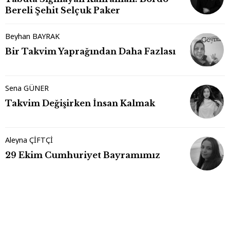
Bereli Şehit Selçuk Paker
Beyhan BAYRAK
Bir Takvim Yaprağından Daha Fazlası
Sena GÜNER
Takvim Değişirken İnsan Kalmak
Aleyna ÇİFTÇİ
29 Ekim Cumhuriyet Bayramımız
Davut ÖZER
Gerede'den Bayındır'a Bir Yolculuğun
Ardındaki İzlenimler