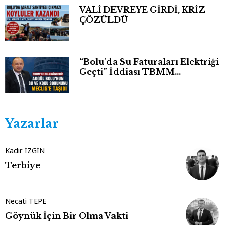
VALİ DEVREYE GİRDİ, KRİZ
ÇÖZÜLDÜ
“Bolu'da Su Faturaları Elektriği
Geçti” İddiası TBMM
Gündeminde
Yazarlar
Kadir İZGİN
Terbiye
Necati TEPE
Göynük İçin Bir Olma Vakti