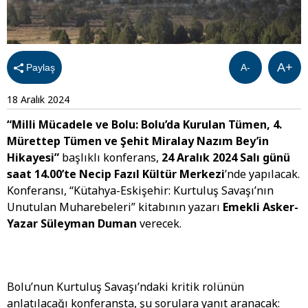
A+
Paylaş
A-
18 Aralık 2024
“Milli Mücadele ve Bolu: Bolu’da Kurulan Tümen, 4.
Mürettep Tümen ve Şehit Miralay Nazım Bey’in
Hikayesi”
başlıklı konferans,
24 Aralık 2024 Salı günü
saat 14.00’te Necip Fazıl Kültür Merkezi
’nde yapılacak.
Konferansı, “Kütahya-Eskişehir: Kurtuluş Savaşı’nın
Unutulan Muharebeleri” kitabının yazarı
Emekli Asker-
Yazar Süleyman Duman
verecek.
Bolu’nun Kurtuluş Savaşı’ndaki kritik rolünün
anlatılacağı konferansta, şu sorulara yanıt aranacak: