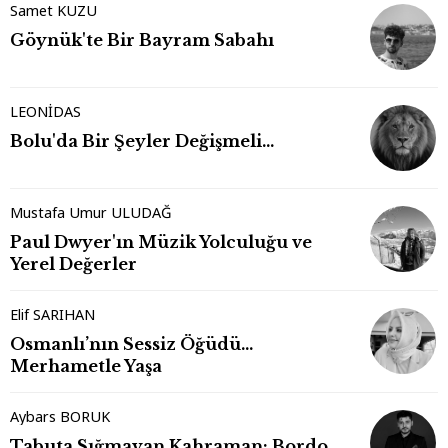
Samet KUZU
Göynük'te Bir Bayram Sabahı
LEONİDAS
Bolu'da Bir Şeyler Değişmeli…
Mustafa Umur ULUDAĞ
Paul Dwyer'ın Müzik Yolculuğu ve
Yerel Değerler
Elif SARIHAN
Osmanlı’nın Sessiz Öğüdü…
Merhametle Yaşa
Aybars BORUK
Tabuta Sığmayan Kahraman: Bordo