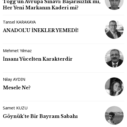
Togg'un Avrupa Sınavı: Başarısızlık mı,
Her Yeni Markanın Kaderi mi?
Tansel KARAKAYA
ANADOL'U İNEKLER YEMEDİ!
Mehmet Yılmaz
İnsanı Yücelten Karakterdir
Nilay AYDIN
Mesele Ne?
Samet KUZU
Göynük'te Bir Bayram Sabahı