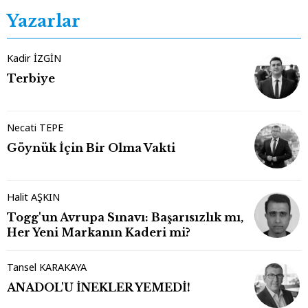
Yazarlar
Kadir İZGİN
Terbiye
Necati TEPE
Göynük İçin Bir Olma Vakti
Halit AŞKIN
Togg'un Avrupa Sınavı: Başarısızlık mı,
Her Yeni Markanın Kaderi mi?
Tansel KARAKAYA
ANADOL'U İNEKLER YEMEDİ!