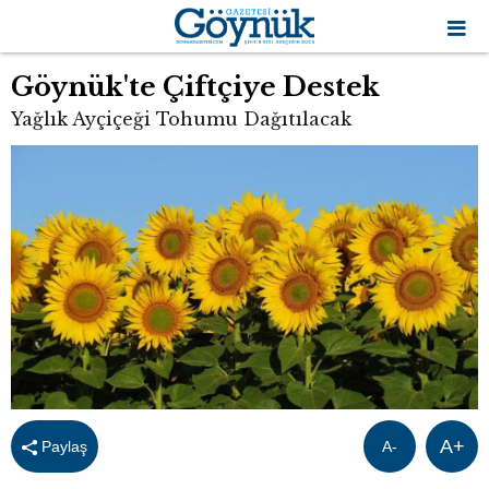
Göynük'te Çiftçiye Destek
Yağlık Ayçiçeği Tohumu Dağıtılacak
A+
Paylaş
A-