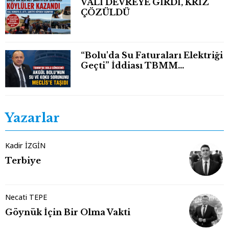
VALİ DEVREYE GİRDİ, KRİZ
ÇÖZÜLDÜ
“Bolu'da Su Faturaları Elektriği
Geçti” İddiası TBMM
Gündeminde
Yazarlar
Kadir İZGİN
Terbiye
Necati TEPE
Göynük İçin Bir Olma Vakti