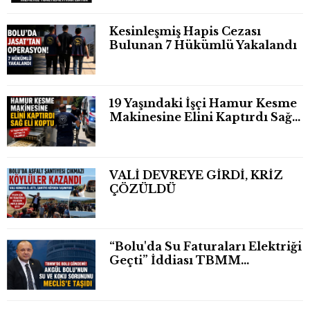
Kesinleşmiş Hapis Cezası
Bulunan 7 Hükümlü Yakalandı
19 Yaşındaki İşçi Hamur Kesme
Makinesine Elini Kaptırdı Sağ
Eli Bileğinden Koptu
VALİ DEVREYE GİRDİ, KRİZ
ÇÖZÜLDÜ
“Bolu'da Su Faturaları Elektriği
Geçti” İddiası TBMM
Gündeminde