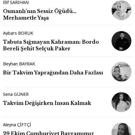
Elif SARIHAN
Osmanlı’nın Sessiz Öğüdü…
Merhametle Yaşa
Aybars BORUK
Tabuta Sığmayan Kahraman: Bordo
Bereli Şehit Selçuk Paker
Beyhan BAYRAK
Bir Takvim Yaprağından Daha Fazlası
Sena GÜNER
Takvim Değişirken İnsan Kalmak
Aleyna ÇİFTÇİ
29 Ekim Cumhuriyet Bayramımız