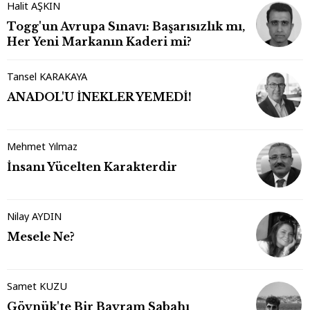
Halit AŞKIN
Togg'un Avrupa Sınavı: Başarısızlık mı,
Her Yeni Markanın Kaderi mi?
Tansel KARAKAYA
ANADOL'U İNEKLER YEMEDİ!
Mehmet Yılmaz
İnsanı Yücelten Karakterdir
Nilay AYDIN
Mesele Ne?
Samet KUZU
Göynük'te Bir Bayram Sabahı