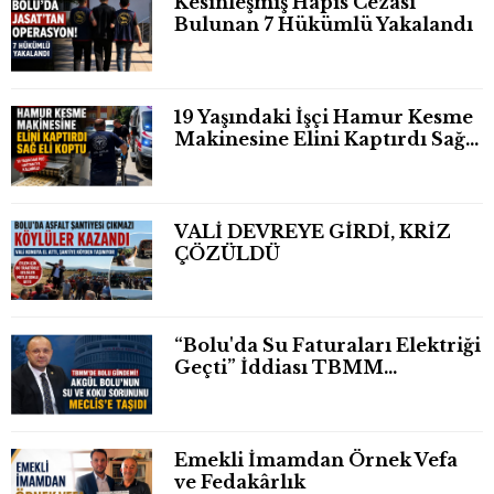
Kesinleşmiş Hapis Cezası
Bulunan 7 Hükümlü Yakalandı
19 Yaşındaki İşçi Hamur Kesme
Makinesine Elini Kaptırdı Sağ
Eli Bileğinden Koptu
VALİ DEVREYE GİRDİ, KRİZ
ÇÖZÜLDÜ
“Bolu'da Su Faturaları Elektriği
Geçti” İddiası TBMM
Gündeminde
Emekli İmamdan Örnek Vefa
ve Fedakârlık