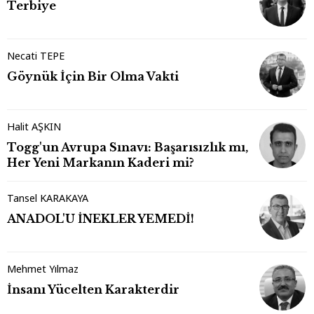
Terbiye
Necati TEPE
Göynük İçin Bir Olma Vakti
Halit AŞKIN
Togg'un Avrupa Sınavı: Başarısızlık mı,
Her Yeni Markanın Kaderi mi?
Tansel KARAKAYA
ANADOL'U İNEKLER YEMEDİ!
Mehmet Yılmaz
İnsanı Yücelten Karakterdir