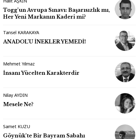
Halit AŞKIN
Togg'un Avrupa Sınavı: Başarısızlık mı,
Her Yeni Markanın Kaderi mi?
Tansel KARAKAYA
ANADOL'U İNEKLER YEMEDİ!
Mehmet Yılmaz
İnsanı Yücelten Karakterdir
Nilay AYDIN
Mesele Ne?
Samet KUZU
Göynük'te Bir Bayram Sabahı