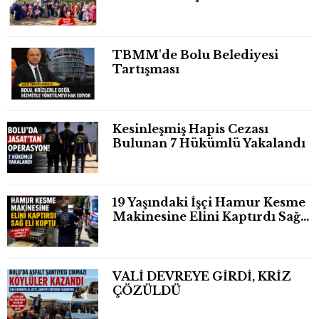
TBMM'de Bolu Belediyesi
Tartışması
Kesinleşmiş Hapis Cezası
Bulunan 7 Hükümlü Yakalandı
19 Yaşındaki İşçi Hamur Kesme
Makinesine Elini Kaptırdı Sağ
Eli Bileğinden Koptu
VALİ DEVREYE GİRDİ, KRİZ
ÇÖZÜLDÜ