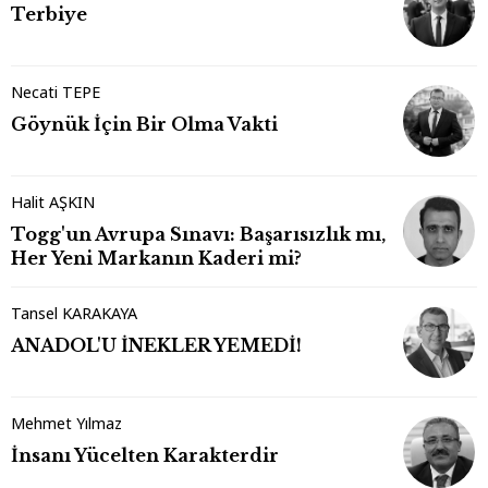
Terbiye
Necati TEPE
Göynük İçin Bir Olma Vakti
Halit AŞKIN
Togg'un Avrupa Sınavı: Başarısızlık mı,
Her Yeni Markanın Kaderi mi?
Tansel KARAKAYA
ANADOL'U İNEKLER YEMEDİ!
Mehmet Yılmaz
İnsanı Yücelten Karakterdir