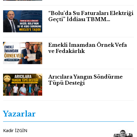
“Bolu'da Su Faturaları Elektriği
Geçti” İddiası TBMM
Gündeminde
Emekli İmamdan Örnek Vefa
ve Fedakârlık
Arıcılara Yangın Söndürme
Tüpü Desteği
Yazarlar
Kadir İZGİN