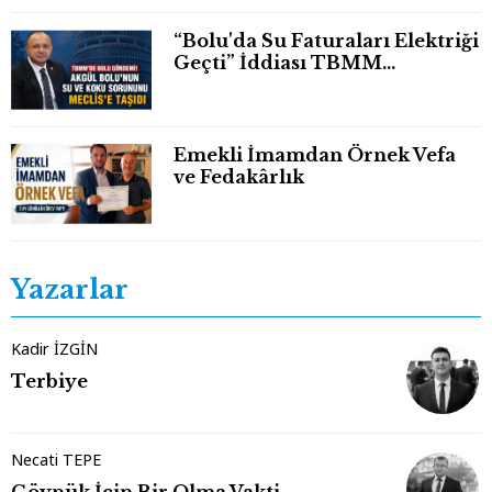
“Bolu'da Su Faturaları Elektriği
Geçti” İddiası TBMM
Gündeminde
Emekli İmamdan Örnek Vefa
ve Fedakârlık
Yazarlar
Kadir İZGİN
Terbiye
Necati TEPE
Göynük İçin Bir Olma Vakti