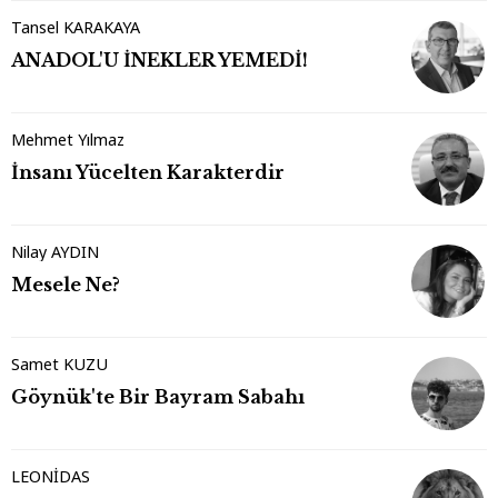
Tansel KARAKAYA
ANADOL'U İNEKLER YEMEDİ!
Mehmet Yılmaz
İnsanı Yücelten Karakterdir
Nilay AYDIN
Mesele Ne?
Samet KUZU
Göynük'te Bir Bayram Sabahı
LEONİDAS