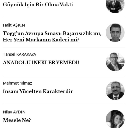
Göynük İçin Bir Olma Vakti
Halit AŞKIN
Togg'un Avrupa Sınavı: Başarısızlık mı,
Her Yeni Markanın Kaderi mi?
Tansel KARAKAYA
ANADOL'U İNEKLER YEMEDİ!
Mehmet Yılmaz
İnsanı Yücelten Karakterdir
Nilay AYDIN
Mesele Ne?