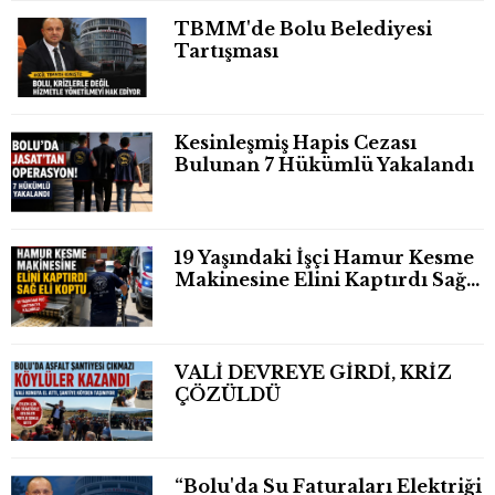
TBMM'de Bolu Belediyesi
Tartışması
Kesinleşmiş Hapis Cezası
Bulunan 7 Hükümlü Yakalandı
19 Yaşındaki İşçi Hamur Kesme
Makinesine Elini Kaptırdı Sağ
Eli Bileğinden Koptu
VALİ DEVREYE GİRDİ, KRİZ
ÇÖZÜLDÜ
“Bolu'da Su Faturaları Elektriği