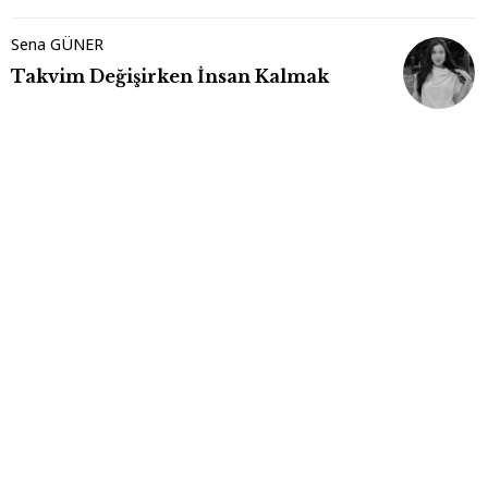
Sena GÜNER
Takvim Değişirken İnsan Kalmak
Aleyna ÇİFTÇİ
29 Ekim Cumhuriyet Bayramımız
Davut ÖZER
Gerede'den Bayındır'a Bir Yolculuğun
Ardındaki İzlenimler
Elif Nur KARAR HIZLI
8 MART: KADINLAR İÇİN EŞİT VE
ADİL BİR HAYAT