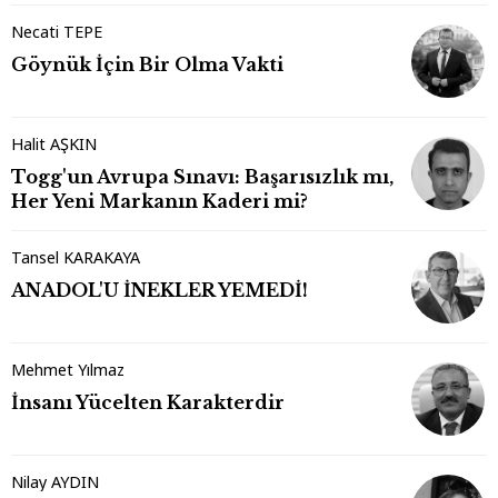
Necati TEPE
Göynük İçin Bir Olma Vakti
Halit AŞKIN
Togg'un Avrupa Sınavı: Başarısızlık mı,
Her Yeni Markanın Kaderi mi?
Tansel KARAKAYA
ANADOL'U İNEKLER YEMEDİ!
Mehmet Yılmaz
İnsanı Yücelten Karakterdir
Nilay AYDIN