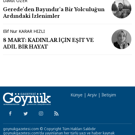
Davut ÖZER
Gerede'den Bayındır'a Bir Yolculuğun
Ardındaki İzlenimler
Elif Nur KARAR HIZLI
8 MART: KADINLAR İÇİN EŞİT VE
ADİL BİR HAYAT
Künye
|
Arşiv
|
İletişim
goynukgazetesi.com © Copyright Tüm Hakları Saklıdır
goynukgazetesi.com'da yayınlanan her türlü yazı ve haber kaynak