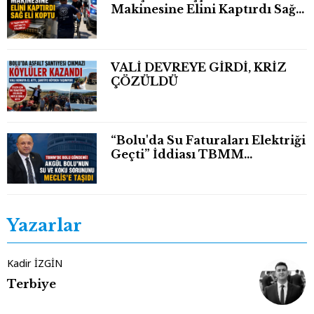
Makinesine Elini Kaptırdı Sağ
Eli Bileğinden Koptu
VALİ DEVREYE GİRDİ, KRİZ
ÇÖZÜLDÜ
“Bolu'da Su Faturaları Elektriği
Geçti” İddiası TBMM
Gündeminde
Yazarlar
Kadir İZGİN
Terbiye