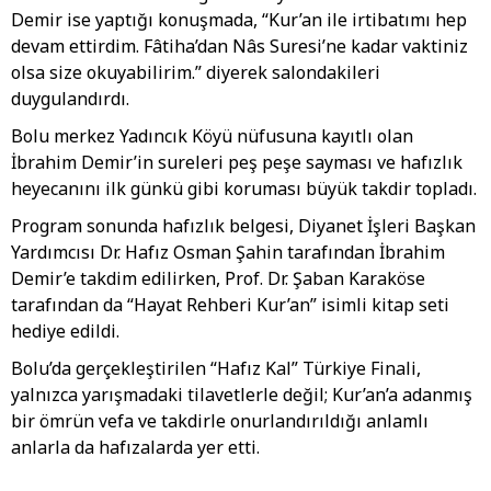
Demir ise yaptığı konuşmada, “Kur’an ile irtibatımı hep
devam ettirdim. Fâtiha’dan Nâs Suresi’ne kadar vaktiniz
olsa size okuyabilirim.” diyerek salondakileri
duygulandırdı.
Bolu merkez Yadıncık Köyü nüfusuna kayıtlı olan
İbrahim Demir’in sureleri peş peşe sayması ve hafızlık
heyecanını ilk günkü gibi koruması büyük takdir topladı.
Program sonunda hafızlık belgesi, Diyanet İşleri Başkan
Yardımcısı Dr. Hafız Osman Şahin tarafından İbrahim
Demir’e takdim edilirken, Prof. Dr. Şaban Karaköse
tarafından da “Hayat Rehberi Kur’an” isimli kitap seti
hediye edildi.
Bolu’da gerçekleştirilen “Hafız Kal” Türkiye Finali,
yalnızca yarışmadaki tilavetlerle değil; Kur’an’a adanmış
bir ömrün vefa ve takdirle onurlandırıldığı anlamlı
anlarla da hafızalarda yer etti.