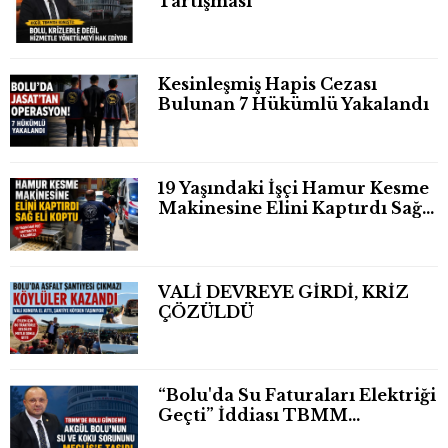
Tartışması
Kesinleşmiş Hapis Cezası
Bulunan 7 Hükümlü Yakalandı
19 Yaşındaki İşçi Hamur Kesme
Makinesine Elini Kaptırdı Sağ
Eli Bileğinden Koptu
VALİ DEVREYE GİRDİ, KRİZ
ÇÖZÜLDÜ
“Bolu'da Su Faturaları Elektriği
Geçti” İddiası TBMM
Gündeminde