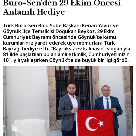
Büro-Sen'den 29 Ekim Öncesi
Anlamlı Hediye
Türk Büro-Sen Bolu Şube Başkanı Kenan Yavuz ve
Göynük İlçe Temsilcisi Doğukan Beykoz, 29 Ekim
Cumhuriyet Bayramı öncesinde Göynük’te kamu
kurumlarını ziyaret ederek üye memurlara Türk
Bayrağı hediye etti. “Bayraksız ev kalmasın” sloganıyla
81 ilde başlatılan bu anlamlı etkinlik, Cumhuriyetimizin
101. yılı yaklaşırken Göynük’te de büyük bir ilgi gördü.