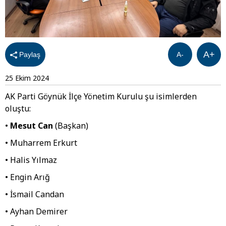
A+
Paylaş
A-
25 Ekim 2024
AK Parti Göynük İlçe Yönetim Kurulu şu isimlerden
oluştu:
•
Mesut Can
(Başkan)
• Muharrem Erkurt
• Halis Yılmaz
• Engin Arığ
• İsmail Candan
• Ayhan Demirer