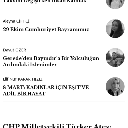
Takvim Değişirken İnsan Kalmak
Aleyna ÇİFTÇİ
29 Ekim Cumhuriyet Bayramımız
Davut ÖZER
Gerede'den Bayındır'a Bir Yolculuğun
Ardındaki İzlenimler
Elif Nur KARAR HIZLI
8 MART: KADINLAR İÇİN EŞİT VE
ADİL BİR HAYAT
CHP Milletvekili Türker Ateş: