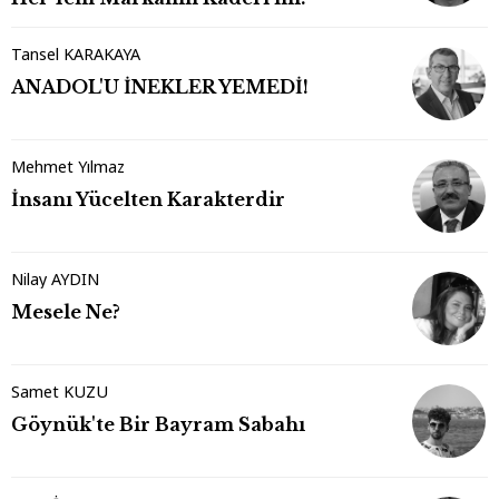
Tansel KARAKAYA
ANADOL'U İNEKLER YEMEDİ!
Mehmet Yılmaz
İnsanı Yücelten Karakterdir
Nilay AYDIN
Mesele Ne?
Samet KUZU
Göynük'te Bir Bayram Sabahı