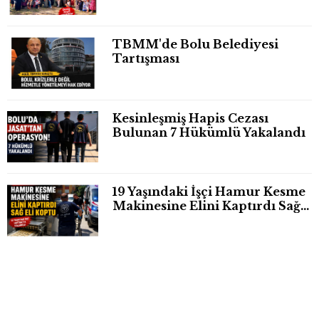
TBMM'de Bolu Belediyesi
Tartışması
Kesinleşmiş Hapis Cezası
Bulunan 7 Hükümlü Yakalandı
19 Yaşındaki İşçi Hamur Kesme
Makinesine Elini Kaptırdı Sağ
Eli Bileğinden Koptu
VALİ DEVREYE GİRDİ, KRİZ
ÇÖZÜLDÜ