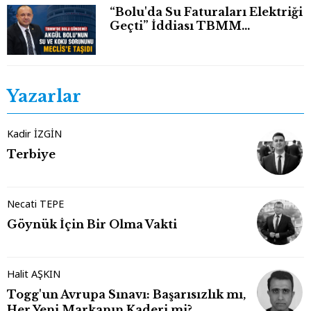
“Bolu'da Su Faturaları Elektriği
Geçti” İddiası TBMM
Gündeminde
Yazarlar
Kadir İZGİN
Terbiye
Necati TEPE
Göynük İçin Bir Olma Vakti
Halit AŞKIN
Togg'un Avrupa Sınavı: Başarısızlık mı,
Her Yeni Markanın Kaderi mi?