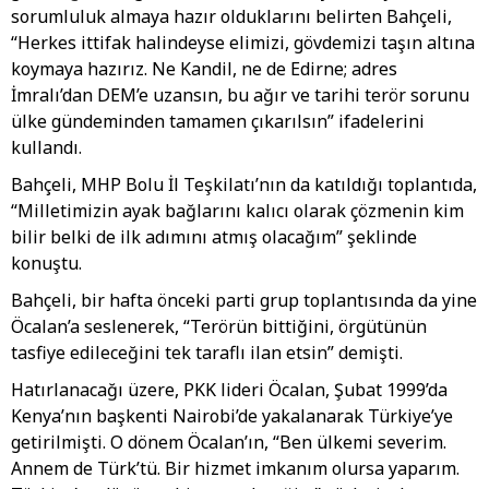
sorumluluk almaya hazır olduklarını belirten Bahçeli,
“Herkes ittifak halindeyse elimizi, gövdemizi taşın altına
koymaya hazırız. Ne Kandil, ne de Edirne; adres
İmralı’dan DEM’e uzansın, bu ağır ve tarihi terör sorunu
ülke gündeminden tamamen çıkarılsın” ifadelerini
kullandı.
Bahçeli, MHP Bolu İl Teşkilatı’nın da katıldığı toplantıda,
“Milletimizin ayak bağlarını kalıcı olarak çözmenin kim
bilir belki de ilk adımını atmış olacağım” şeklinde
konuştu.
Bahçeli, bir hafta önceki parti grup toplantısında da yine
Öcalan’a seslenerek, “Terörün bittiğini, örgütünün
tasfiye edileceğini tek taraflı ilan etsin” demişti.
Hatırlanacağı üzere, PKK lideri Öcalan, Şubat 1999’da
Kenya’nın başkenti Nairobi’de yakalanarak Türkiye’ye
getirilmişti. O dönem Öcalan’ın, “Ben ülkemi severim.
Annem de Türk’tü. Bir hizmet imkanım olursa yaparım.