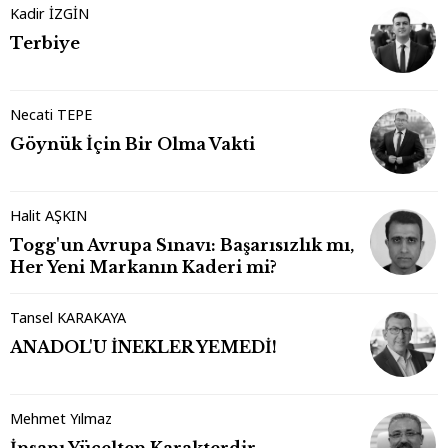
Kadir İZGİN
Terbiye
Necati TEPE
Göynük İçin Bir Olma Vakti
Halit AŞKIN
Togg'un Avrupa Sınavı: Başarısızlık mı,
Her Yeni Markanın Kaderi mi?
Tansel KARAKAYA
ANADOL'U İNEKLER YEMEDİ!
Mehmet Yılmaz
İnsanı Yücelten Karakterdir