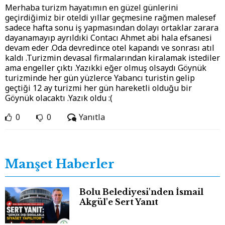
Merhaba turizm hayatımın en güzel günlerini
geçirdiğimiz bir oteldi yıllar geçmesine rağmen malesef
sadece hafta sonu iş yapmasından dolayı ortaklar zarara
dayanamayıp ayrıldıki Contacı Ahmet abi hala efsanesi
devam eder .Oda devredince otel kapandı ve sonrası atıl
kaldı .Turizmin devasal firmalarından kiralamak istediler
ama engeller çıktı .Yazıkki eğer olmuş olsaydı Göynük
turizminde her gün yüzlerce Yabancı turistin gelip
geçtiği 12 ay turizmi her gün hareketli olduğu bir
Göynük olacaktı .Yazık oldu :(
0
0
Yanıtla
Manşet Haberler
Bolu Belediyesi'nden İsmail
Akgül'e Sert Yanıt