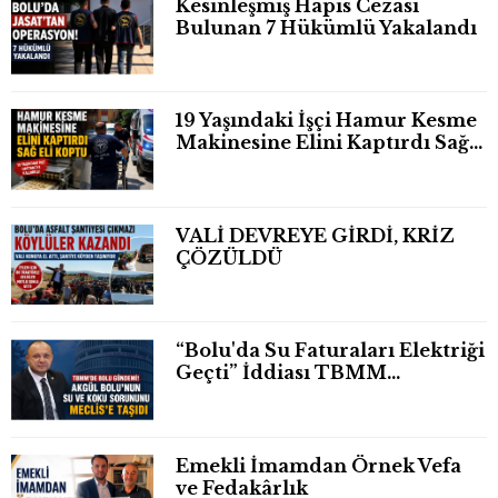
Kesinleşmiş Hapis Cezası
Bulunan 7 Hükümlü Yakalandı
19 Yaşındaki İşçi Hamur Kesme
Makinesine Elini Kaptırdı Sağ
Eli Bileğinden Koptu
VALİ DEVREYE GİRDİ, KRİZ
ÇÖZÜLDÜ
“Bolu'da Su Faturaları Elektriği
Geçti” İddiası TBMM
Gündeminde
Emekli İmamdan Örnek Vefa
ve Fedakârlık