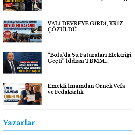
Eli Bileğinden Koptu
VALİ DEVREYE GİRDİ, KRİZ
ÇÖZÜLDÜ
“Bolu'da Su Faturaları Elektriği
Geçti” İddiası TBMM
Gündeminde
Emekli İmamdan Örnek Vefa
ve Fedakârlık
Yazarlar