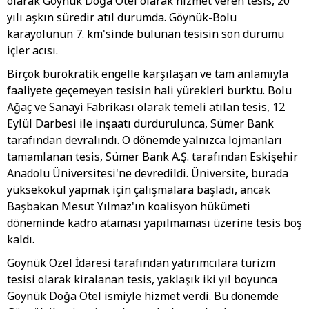
olarak Göynük Doğa Otel olarak hizmet veren tesis, 20
yılı aşkın süredir atıl durumda. Göynük-Bolu
karayolunun 7. km'sinde bulunan tesisin son durumu
içler acısı.
Birçok bürokratik engelle karşılaşan ve tam anlamıyla
faaliyete geçemeyen tesisin hali yürekleri burktu. Bolu
Ağaç ve Sanayi Fabrikası olarak temeli atılan tesis, 12
Eylül Darbesi ile inşaatı durdurulunca, Sümer Bank
tarafından devralındı. O dönemde yalnızca lojmanları
tamamlanan tesis, Sümer Bank A.Ş. tarafından Eskişehir
Anadolu Üniversitesi'ne devredildi. Üniversite, burada
yüksekokul yapmak için çalışmalara başladı, ancak
Başbakan Mesut Yılmaz'ın koalisyon hükümeti
döneminde kadro ataması yapılmaması üzerine tesis boş
kaldı.
Göynük Özel İdaresi tarafından yatırımcılara turizm
tesisi olarak kiralanan tesis, yaklaşık iki yıl boyunca
Göynük Doğa Otel ismiyle hizmet verdi. Bu dönemde