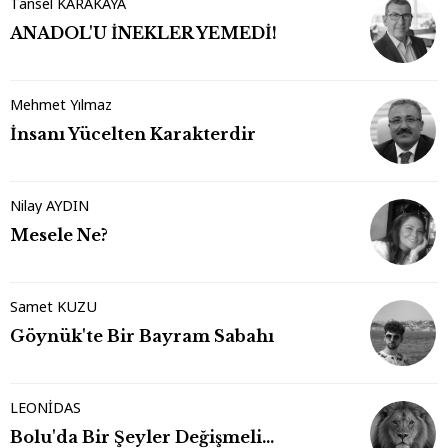
Tansel KARAKAYA
ANADOL'U İNEKLER YEMEDİ!
Mehmet Yılmaz
İnsanı Yücelten Karakterdir
Nilay AYDIN
Mesele Ne?
Samet KUZU
Göynük'te Bir Bayram Sabahı
LEONİDAS
Bolu'da Bir Şeyler Değişmeli…