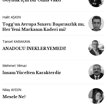
Göynük İçin Bir Olma Vakti
Halit AŞKIN
Togg'un Avrupa Sınavı: Başarısızlık mı,
Her Yeni Markanın Kaderi mi?
Tansel KARAKAYA
ANADOL'U İNEKLER YEMEDİ!
Mehmet Yılmaz
İnsanı Yücelten Karakterdir
Nilay AYDIN
Mesele Ne?