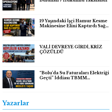
19 Yaşındaki İşçi Hamur Kesme
Makinesine Elini Kaptırdı Sağ
Eli Bileğinden Koptu
VALİ DEVREYE GİRDİ, KRİZ
ÇÖZÜLDÜ
“Bolu'da Su Faturaları Elektriği
Geçti” İddiası TBMM
Gündeminde
Yazarlar