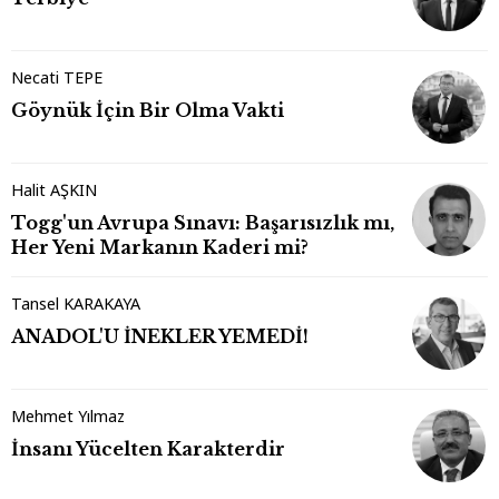
Necati TEPE
Göynük İçin Bir Olma Vakti
Halit AŞKIN
Togg'un Avrupa Sınavı: Başarısızlık mı,
Her Yeni Markanın Kaderi mi?
Tansel KARAKAYA
ANADOL'U İNEKLER YEMEDİ!
Mehmet Yılmaz
İnsanı Yücelten Karakterdir