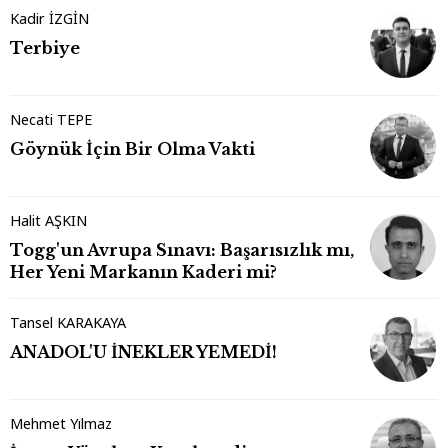
Kadir İZGİN
Terbiye
Necati TEPE
Göynük İçin Bir Olma Vakti
Halit AŞKIN
Togg'un Avrupa Sınavı: Başarısızlık mı,
Her Yeni Markanın Kaderi mi?
Tansel KARAKAYA
ANADOL'U İNEKLER YEMEDİ!
Mehmet Yılmaz