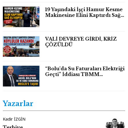
19 Yaşındaki İşçi Hamur Kesme
Makinesine Elini Kaptırdı Sağ
Eli Bileğinden Koptu
VALİ DEVREYE GİRDİ, KRİZ
ÇÖZÜLDÜ
“Bolu'da Su Faturaları Elektriği
Geçti” İddiası TBMM
Gündeminde
Yazarlar
Kadir İZGİN
Terbiye