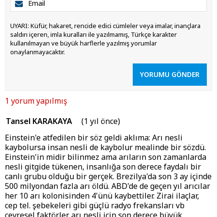
UYARI: Küfür, hakaret, rencide edici cümleler veya imalar, inançlara
saldırı içeren, imla kuralları ile yazılmamış, Türkçe karakter
kullanılmayan ve büyük harflerle yazılmış yorumlar
onaylanmayacaktır.
YORUMU GÖNDER
1 yorum yapılmış
Tansel KARAKAYA
(1 yıl önce)
Einstein'e atfedilen bir söz geldi aklıma: Arı nesli
kaybolursa insan nesli de kaybolur mealinde bir sözdü.
Einstein'in midir bilinmez ama arıların son zamanlarda
nesli gitgide tükenen, insanlığa son derece faydalı bir
canlı grubu olduğu bir gerçek. Brezilya'da son 3 ay içinde
500 milyondan fazla arı öldü. ABD'de de geçen yıl arıcılar
her 10 arı kolonisinden 4'ünü kaybettiler. Zirai ilaçlar,
cep tel. şebekeleri gibi güçlü radyo frekansları vb
çevresel faktörler arı nesli için son derece büyük