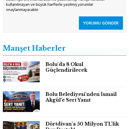
kullanılmayan ve büyük harflerle yazılmış yorumlar
onaylanmayacaktır.
YORUMU GÖNDER
Manşet Haberler
Bolu'da 8 Okul
Güçlendirilecek
Bolu Belediyesi'nden İsmail
Akgül'e Sert Yanıt
Dörtdivan'a 50 Milyon TL'lik