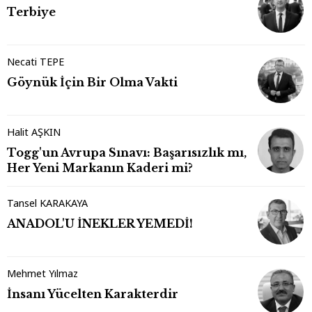
Terbiye
Necati TEPE
Göynük İçin Bir Olma Vakti
Halit AŞKIN
Togg'un Avrupa Sınavı: Başarısızlık mı,
Her Yeni Markanın Kaderi mi?
Tansel KARAKAYA
ANADOL'U İNEKLER YEMEDİ!
Mehmet Yılmaz
İnsanı Yücelten Karakterdir