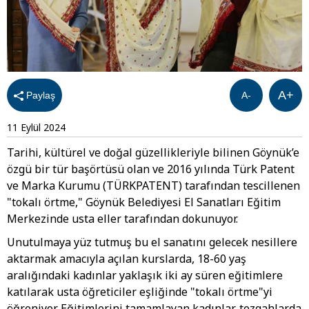
A+
Paylaş
A-
11 Eylül 2024
Tarihi, kültürel ve doğal güzellikleriyle bilinen Göynük’e
özgü bir tür başörtüsü olan ve 2016 yılında Türk Patent
ve Marka Kurumu (TÜRKPATENT) tarafından tescillenen
"tokalı örtme," Göynük Belediyesi El Sanatları Eğitim
Merkezinde usta eller tarafından dokunuyor.
Unutulmaya yüz tutmuş bu el sanatını gelecek nesillere
aktarmak amacıyla açılan kurslarda, 18-60 yaş
aralığındaki kadınlar yaklaşık iki ay süren eğitimlere
katılarak usta öğreticiler eşliğinde "tokalı örtme"yi
öğreniyor. Eğitimlerini tamamlayan kadınlar, tezgahlarda