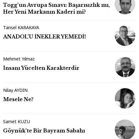
Togg'un Avrupa Sınavı: Başarısızlık mı,
Her Yeni Markanın Kaderi mi?
Tansel KARAKAYA
ANADOL'U İNEKLER YEMEDİ!
Mehmet Yılmaz
İnsanı Yücelten Karakterdir
Nilay AYDIN
Mesele Ne?
Samet KUZU
Göynük'te Bir Bayram Sabahı