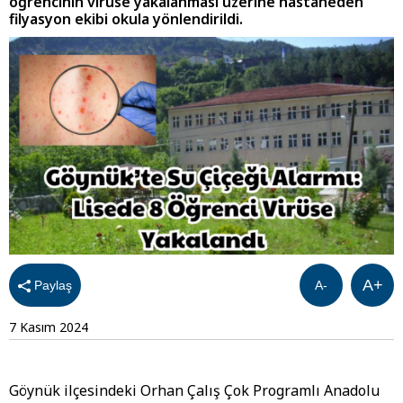
öğrencinin virüse yakalanması üzerine hastaneden
filyasyon ekibi okula yönlendirildi.
A+
Paylaş
A-
7 Kasım 2024
Göynük ilçesindeki Orhan Çalış Çok Programlı Anadolu