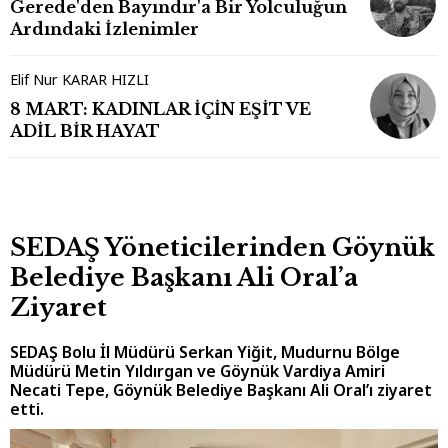
Gerede'den Bayındır'a Bir Yolculuğun
Ardındaki İzlenimler
Elif Nur KARAR HIZLI
8 MART: KADINLAR İÇİN EŞİT VE
ADİL BİR HAYAT
SEDAŞ Yöneticilerinden Göynük
Belediye Başkanı Ali Oral’a
Ziyaret
SEDAŞ Bolu İl Müdürü Serkan Yiğit, Mudurnu Bölge
Müdürü Metin Yıldırgan ve Göynük Vardiya Amiri
Necati Tepe, Göynük Belediye Başkanı Ali Oral’ı ziyaret
etti.