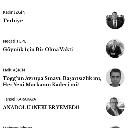
Kadir İZGİN
Terbiye
Necati TEPE
Göynük İçin Bir Olma Vakti
Halit AŞKIN
Togg'un Avrupa Sınavı: Başarısızlık mı,
Her Yeni Markanın Kaderi mi?
Tansel KARAKAYA
ANADOL'U İNEKLER YEMEDİ!
Mehmet Yılmaz