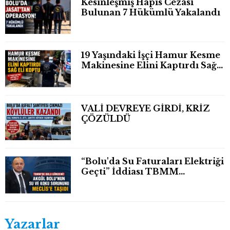
Kesinleşmiş Hapis Cezası
Bulunan 7 Hükümlü Yakalandı
19 Yaşındaki İşçi Hamur Kesme
Makinesine Elini Kaptırdı Sağ
Eli Bileğinden Koptu
VALİ DEVREYE GİRDİ, KRİZ
ÇÖZÜLDÜ
“Bolu'da Su Faturaları Elektriği
Geçti” İddiası TBMM
Gündeminde
Yazarlar