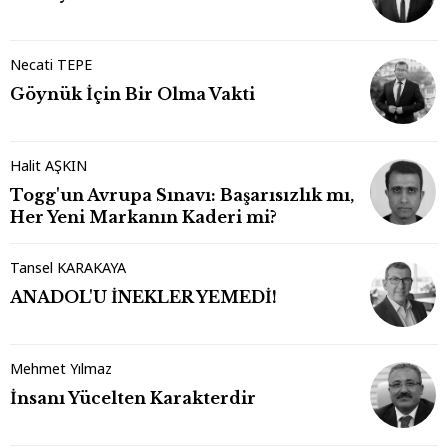
Necati TEPE
Göynük İçin Bir Olma Vakti
Halit AŞKIN
Togg'un Avrupa Sınavı: Başarısızlık mı,
Her Yeni Markanın Kaderi mi?
Tansel KARAKAYA
ANADOL'U İNEKLER YEMEDİ!
Mehmet Yılmaz
İnsanı Yücelten Karakterdir