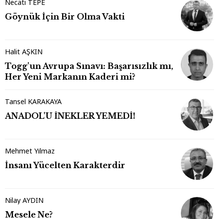
Necati TEPE
Göynük İçin Bir Olma Vakti
Halit AŞKIN
Togg'un Avrupa Sınavı: Başarısızlık mı,
Her Yeni Markanın Kaderi mi?
Tansel KARAKAYA
ANADOL'U İNEKLER YEMEDİ!
Mehmet Yılmaz
İnsanı Yücelten Karakterdir
Nilay AYDIN
Mesele Ne?