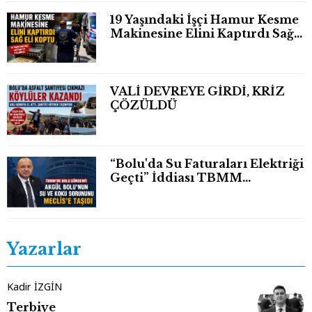
19 Yaşındaki İşçi Hamur Kesme
Makinesine Elini Kaptırdı Sağ
Eli Bileğinden Koptu
VALİ DEVREYE GİRDİ, KRİZ
ÇÖZÜLDÜ
“Bolu'da Su Faturaları Elektriği
Geçti” İddiası TBMM
Gündeminde
Yazarlar
Kadir İZGİN
Terbiye