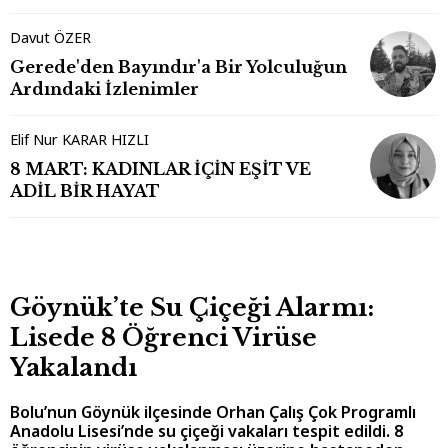
Davut ÖZER
Gerede'den Bayındır'a Bir Yolculuğun
Ardındaki İzlenimler
Elif Nur KARAR HIZLI
8 MART: KADINLAR İÇİN EŞİT VE
ADİL BİR HAYAT
Göynük’te Su Çiçeği Alarmı:
Lisede 8 Öğrenci Virüse
Yakalandı
Bolu’nun Göynük ilçesinde Orhan Çalış Çok Programlı
Anadolu Lisesi’nde su çiçeği vakaları tespit edildi. 8