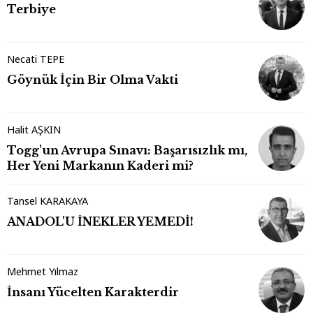
Terbiye
Necati TEPE
Göynük İçin Bir Olma Vakti
Halit AŞKIN
Togg'un Avrupa Sınavı: Başarısızlık mı,
Her Yeni Markanın Kaderi mi?
Tansel KARAKAYA
ANADOL'U İNEKLER YEMEDİ!
Mehmet Yılmaz
İnsanı Yücelten Karakterdir