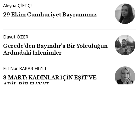
Aleyna ÇİFTÇİ
29 Ekim Cumhuriyet Bayramımız
Davut ÖZER
Gerede'den Bayındır'a Bir Yolculuğun
Ardındaki İzlenimler
Elif Nur KARAR HIZLI
8 MART: KADINLAR İÇİN EŞİT VE
ADİL BİR HAYAT
Künye
|
Arşiv
|
İletişim