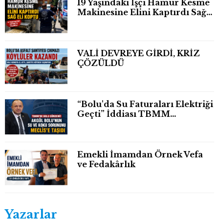
19 Yaşındaki İşçi Hamur Kesme
Makinesine Elini Kaptırdı Sağ
Eli Bileğinden Koptu
VALİ DEVREYE GİRDİ, KRİZ
ÇÖZÜLDÜ
“Bolu'da Su Faturaları Elektriği
Geçti” İddiası TBMM
Gündeminde
Emekli İmamdan Örnek Vefa
ve Fedakârlık
Yazarlar