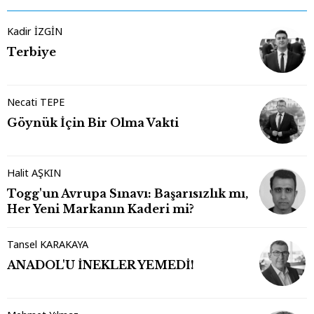
Kadir İZGİN
Terbiye
Necati TEPE
Göynük İçin Bir Olma Vakti
Halit AŞKIN
Togg'un Avrupa Sınavı: Başarısızlık mı,
Her Yeni Markanın Kaderi mi?
Tansel KARAKAYA
ANADOL'U İNEKLER YEMEDİ!