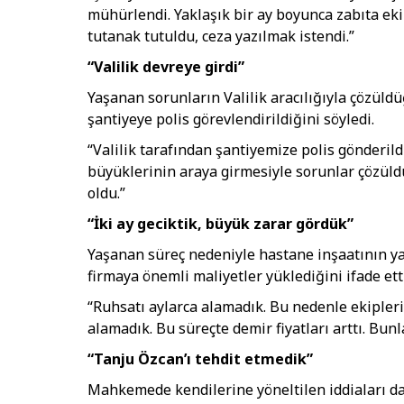
mühürlendi. Yaklaşık bir ay boyunca zabıta eki
tutanak tutuldu, ceza yazılmak istendi.”
“Valilik devreye girdi”
Yaşanan sorunların Valilik aracılığıyla çözüld
şantiyeye polis görevlendirildiğini söyledi.
“Valilik tarafından şantiyemize polis gönderildi
büyüklerinin araya girmesiyle sorunlar çözül
oldu.”
“İki ay geciktik, büyük zarar gördük”
Yaşanan süreç nedeniyle hastane inşaatının yak
firmaya önemli maliyetler yüklediğini ifade etti
“Ruhsatı aylarca alamadık. Bu nedenle ekipler
alamadık. Bu süreçte demir fiyatları arttı. Bunl
“Tanju Özcan’ı tehdit etmedik”
Mahkemede kendilerine yöneltilen iddiaları da