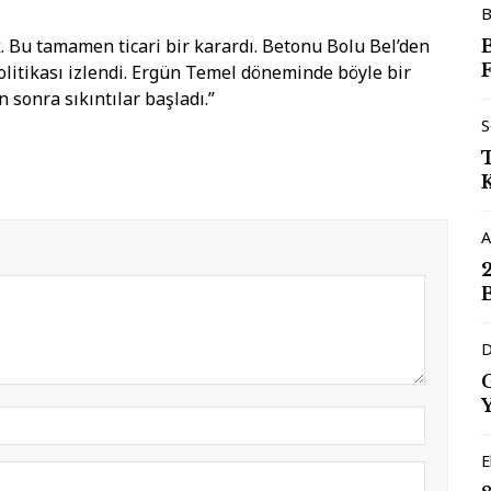
B
. Bu tamamen ticari bir karardı. Betonu Bolu Bel’den
F
politikası izlendi. Ergün Temel döneminde böyle bir
 sonra sıkıntılar başladı.”
S
A
D
E