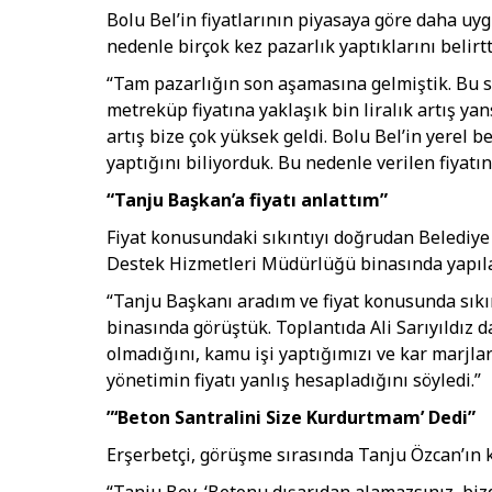
Bolu Bel’in fiyatlarının piyasaya göre daha uy
nedenle birçok kez pazarlık yaptıklarını belirtt
“Tam pazarlığın son aşamasına gelmiştik. Bu s
metreküp fiyatına yaklaşık bin liralık artış yan
artış bize çok yüksek geldi. Bolu Bel’in yerel 
yaptığını biliyorduk. Bu nedenle verilen fiyat
“Tanju Başkan’a fiyatı anlattım”
Fiyat konusundaki sıkıntıyı doğrudan Belediye 
Destek Hizmetleri Müdürlüğü binasında yapılan
“Tanju Başkanı aradım ve fiyat konusunda sıkı
binasında görüştük. Toplantıda Ali Sarıyıldız
olmadığını, kamu işi yaptığımızı ve kar marjla
yönetimin fiyatı yanlış hesapladığını söyledi.”
”‘Beton Santralini Size Kurdurtmam’ Dedi”
Erşerbetçi, görüşme sırasında Tanju Özcan’ın ke
“Tanju Bey, ‘Betonu dışarıdan alamazsınız, biz