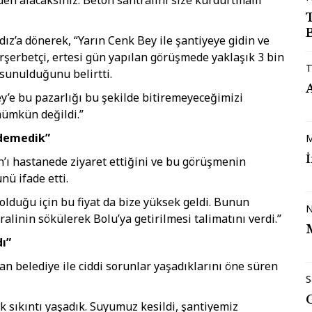
B
ız’a dönerek, “Yarın Cenk Bey ile şantiyeye gidin ve
rşerbetçi, ertesi gün yapılan görüşmede yaklaşık 3 bin
T
n sunulduğunu belirtti.
Bey’e bu pazarlığı bu şekilde bitiremeyeceğimizi
mümkün değildi.”
 edemedik”
M
n’ı hastanede ziyaret ettiğini ve bu görüşmenin
nü ifade etti.
lduğu için bu fiyat da bize yüksek geldi. Bunun
N
alinin sökülerek Bolu’ya getirilmesi talimatını verdi.”
dı”
n belediye ile ciddi sorunlar yaşadıklarını öne süren
S
k sıkıntı yaşadık. Suyumuz kesildi, şantiyemiz