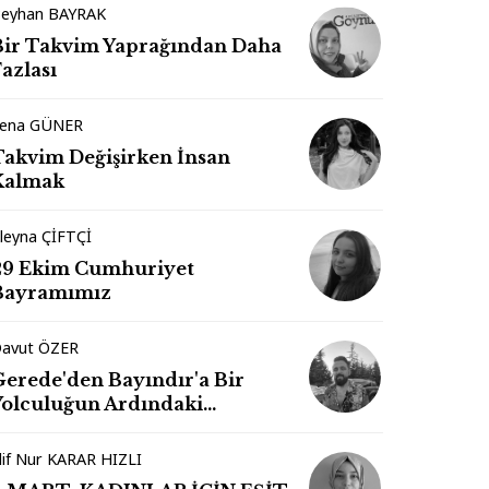
eyhan BAYRAK
Bir Takvim Yaprağından Daha
azlası
ena GÜNER
Takvim Değişirken İnsan
Kalmak
leyna ÇİFTÇİ
29 Ekim Cumhuriyet
Bayramımız
avut ÖZER
Gerede'den Bayındır'a Bir
Yolculuğun Ardındaki
İzlenimler
lif Nur KARAR HIZLI