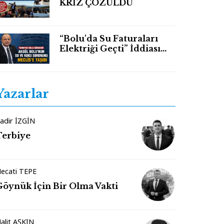
KRİZ ÇÖZÜLDÜ
“Bolu'da Su Faturaları
Elektriği Geçti” İddiası
TBMM Gündeminde
Yazarlar
adir İZGİN
Terbiye
ecati TEPE
Göynük İçin Bir Olma Vakti
alit AŞKIN