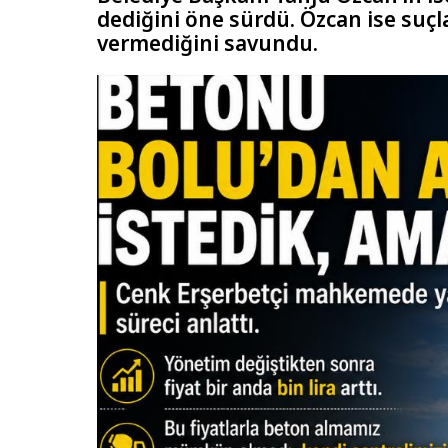
dediğini öne sürdü. Özcan ise suçla
vermediğini savundu.