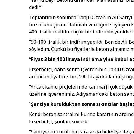
dedi.”
Toplantının sonunda Tanju Özcan’ın Ali Sarıyıld
bu sorunu çözün” talimatı verdiğini söyleyen E
400 liralık teklifin küçük bir indirimle yenide
“50-100 liralık bir indirim yapıldı. Ben de Ali 
söyledim. Çünkü bu fiyatlarla beton almamız 
“Fiyat 3 bin 100 liraya indi ama yine kabul
Erşerbetçi, daha sonra işvereninin Tanju Özca
ardından fiyatın 3 bin 100 liraya kadar düştüğü
“Ancak kamu projelerinde kar marjı çok düşük o
üzerine işverenimiz, Adıyaman’daki beton santr
“Şantiye kurulduktan sonra sıkıntılar başla
Kendi beton santralini kurma kararının ardında
Erşerbetçi, şunları söyledi:
“Şantiyenin kurulumu sırasında belediye ile ço