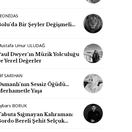
EONİDAS
Bolu'da Bir Şeyler Değişmeli…
ustafa Umur ULUDAĞ
Paul Dwyer'ın Müzik Yolculuğu
e Yerel Değerler
lif SARIHAN
Osmanlı’nın Sessiz Öğüdü…
Merhametle Yaşa
ybars BORUK
Tabuta Sığmayan Kahraman:
Bordo Bereli Şehit Selçuk
Paker