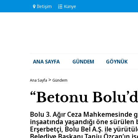
İletişim
Künye
ANA SAYFA
GÜNDEM
GÖYNÜK
Ana Sayfa
Gündem
“Betonu Bolu’
Bolu 3. Ağır Ceza Mahkemesinde g
inşaatında yaşandığı öne sürülen b
Erşerbetçi, Bolu Bel A.Ş. ile yürüt
Belediye Başkanı Tanju Özcan’ın is