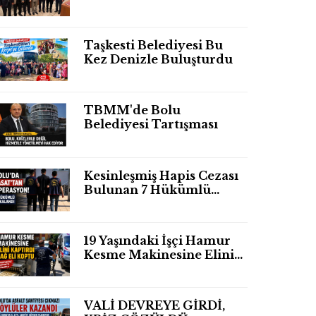
Taşkesti Belediyesi Bu
Kez Denizle Buluşturdu
TBMM'de Bolu
Belediyesi Tartışması
Kesinleşmiş Hapis Cezası
Bulunan 7 Hükümlü
Yakalandı
19 Yaşındaki İşçi Hamur
Kesme Makinesine Elini
Kaptırdı Sağ Eli
Bileğinden Koptu
VALİ DEVREYE GİRDİ,