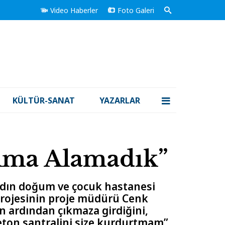
Video Haberler
Foto Galeri
KÜLTÜR-SANAT
YAZARLAR
 Ama Alamadık”
adın doğum ve çocuk hastanesi
e projesinin proje müdürü Cenk
nin ardından çıkmaza girdiğini,
beton santralini size kurdurtmam”