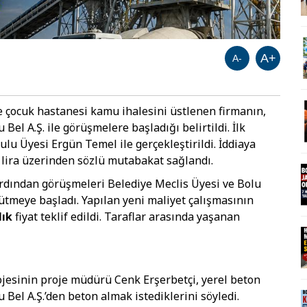
A+
A-
 çocuk hastanesi kamu ihalesini üstlenen firmanın,
Bel A.Ş. ile görüşmelere başladığı belirtildi. İlk
lu Üyesi Ergün Temel ile gerçekleştirildi. İddiaya
 lira üzerinden sözlü mutabakat sağlandı.
rdından görüşmeleri Belediye Meclis Üyesi ve Bolu
rütmeye başladı. Yapılan yeni maliyet çalışmasının
lık
fiyat teklif edildi. Taraflar arasında yaşanan
esinin proje müdürü Cenk Erşerbetçi, yerel beton
Bel A.Ş.’den beton almak istediklerini söyledi.