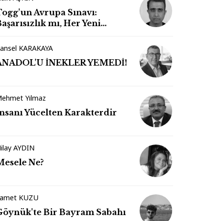
Togg'un Avrupa Sınavı:
aşarısızlık mı, Her Yeni
Markanın Kaderi mi?
ansel KARAKAYA
ANADOL'U İNEKLER YEMEDİ!
ehmet Yılmaz
İnsanı Yücelten Karakterdir
ilay AYDIN
Mesele Ne?
amet KUZU
Göynük'te Bir Bayram Sabahı