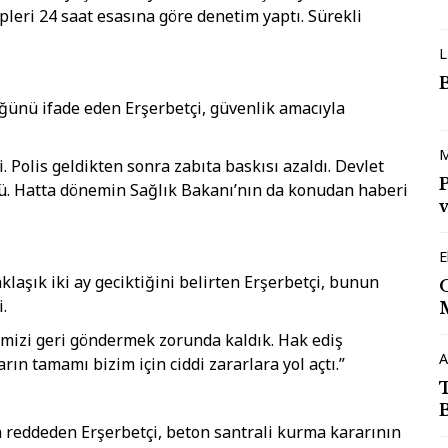
pleri 24 saat esasına göre denetim yaptı. Sürekli
L
üğünü ifade eden Erşerbetçi, güvenlik amacıyla
M
. Polis geldikten sonra zabıta baskısı azaldı. Devlet
dü. Hatta dönemin Sağlık Bakanı’nın da konudan haberi
v
E
laşık iki ay geciktiğini belirten Erşerbetçi, bunun
.
imizi geri göndermek zorunda kaldık. Hak ediş
A
arın tamamı bizim için ciddi zararlara yol açtı.”
 reddeden Erşerbetçi, beton santrali kurma kararının