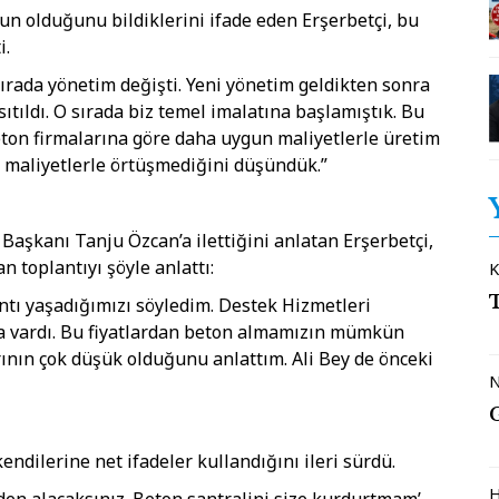
gun olduğunu bildiklerini ifade eden Erşerbetçi, bu
i.
ırada yönetim değişti. Yeni yönetim geldikten sonra
sıtıldı. O sırada biz temel imalatına başlamıştık. Bu
beton firmalarına göre daha uygun maliyetlerle üretim
ın maliyetlerle örtüşmediğini düşündük.”
Başkanı Tanju Özcan’a ilettiğini anlatan Erşerbetçi,
 toplantıyı şöyle anlattı:
K
ntı yaşadığımızı söyledim. Destek Hizmetleri
 da vardı. Bu fiyatlardan beton almamızın mümkün
rının çok düşük olduğunu anlattım. Ali Bey de önceki
N
ndilerine net ifadeler kullandığını ileri sürdü.
H
den alacaksınız. Beton santralini size kurdurtmam’