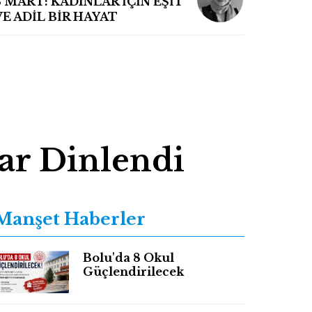
8 MART: KADINLAR İÇİN EŞİT
VE ADİL BİR HAYAT
ar Dinlendi
Manşet Haberler
Bolu'da 8 Okul
Güçlendirilecek