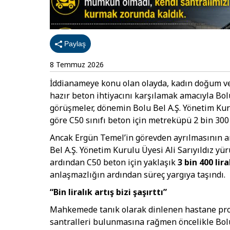
Paylaş
8 Temmuz 2026
İddianameye konu olan olayda, kadın doğum ve
hazır beton ihtiyacını karşılamak amacıyla Bolu 
görüşmeler, dönemin Bolu Bel A.Ş. Yönetim Kuru
göre C50 sınıfı beton için metreküpü 2 bin 300
Ancak Ergün Temel’in görevden ayrılmasının a
Bel A.Ş. Yönetim Kurulu Üyesi Ali Sarıyıldız yü
ardından C50 beton için yaklaşık
3 bin 400 lira
anlaşmazlığın ardından süreç yargıya taşındı.
“Bin liralık artış bizi şaşırttı”
Mahkemede tanık olarak dinlenen hastane proj
santralleri bulunmasına rağmen öncelikle Bolu 