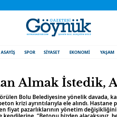
ASAYIŞ
SPOR
SIYASET
EKONOMI
YAŞAM
dan Almak İstedik,
örülen Bolu Belediyesine yönelik davada, k
eton krizi ayrıntılarıyla ele alındı. Hastan
ülen fiyat pazarlıklarının yönetim değişikliği
e kendilerine, “Betonu bizden alacaksınız, 