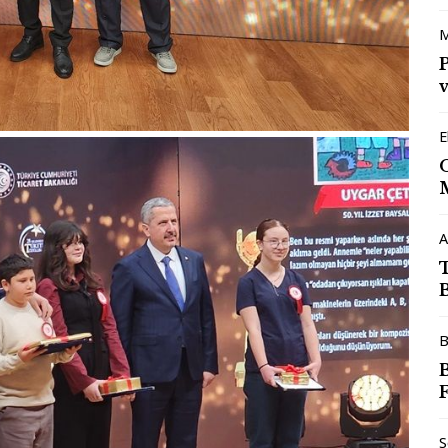
M
v
E
A
B
F
S