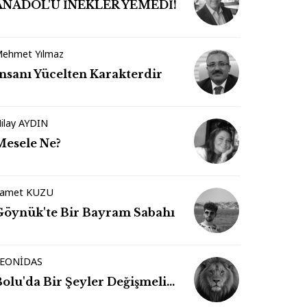
ANADOL'U İNEKLER YEMEDİ!
ehmet Yılmaz
İnsanı Yücelten Karakterdir
ilay AYDIN
Mesele Ne?
amet KUZU
Göynük'te Bir Bayram Sabahı
EONİDAS
Bolu'da Bir Şeyler Değişmeli…