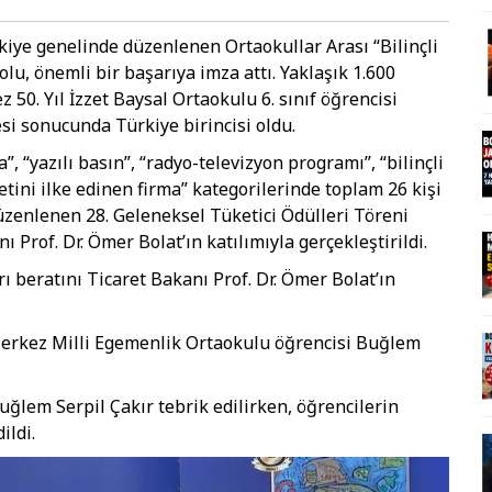
iye genelinde düzenlenen Ortaokullar Arası “Bilinçli
u, önemli bir başarıya imza attı. Yaklaşık 1.600
50. Yıl İzzet Baysal Ortaokulu 6. sınıf öğrencisi
esi sonucunda Türkiye birincisi oldu.
, “yazılı basın”, “radyo-televizyon programı”, “bilinçli
yetini ilke edinen firma” kategorilerinde toplam 26 kişi
üzenlenen 28. Geleneksel Tüketici Ödülleri Töreni
 Prof. Dr. Ömer Bolat’ın katılımıyla gerçekleştirildi.
ı beratını Ticaret Bakanı Prof. Dr. Ömer Bolat’ın
Merkez Milli Egemenlik Ortaokulu öğrencisi Buğlem
ğlem Serpil Çakır tebrik edilirken, öğrencilerin
ildi.