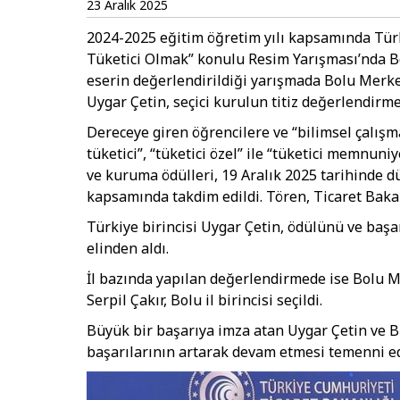
23 Aralık 2025
2024-2025 eğitim öğretim yılı kapsamında Türk
Tüketici Olmak” konulu Resim Yarışması’nda Bol
eserin değerlendirildiği yarışmada Bolu Merkez 
Uygar Çetin, seçici kurulun titiz değerlendirm
Dereceye giren öğrencilere ve “bilimsel çalışma”
tüketici”, “tüketici özel” ile “tüketici memnuni
ve kuruma ödülleri, 19 Aralık 2025 tarihinde d
kapsamında takdim edildi. Tören, Ticaret Bakanı
Türkiye birincisi Uygar Çetin, ödülünü ve başar
elinden aldı.
İl bazında yapılan değerlendirmede ise Bolu 
Serpil Çakır, Bolu il birincisi seçildi.
Büyük bir başarıya imza atan Uygar Çetin ve Bu
başarılarının artarak devam etmesi temenni ed