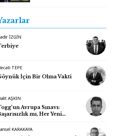
Yazarlar
adir İZGİN
Terbiye
ecati TEPE
Göynük İçin Bir Olma Vakti
alit AŞKIN
Togg'un Avrupa Sınavı:
aşarısızlık mı, Her Yeni
Markanın Kaderi mi?
ansel KARAKAYA