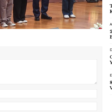
A
D
E