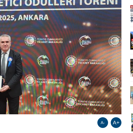
A+
A-