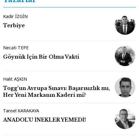
Kadir İZGİN
Terbiye
Necati TEPE
Göynük İçin Bir Olma Vakti
Halit AŞKIN
Togg'un Avrupa Sınavı: Başarısızlık mı,
Her Yeni Markanın Kaderi mi?
Tansel KARAKAYA
ANADOL'U İNEKLER YEMEDİ!