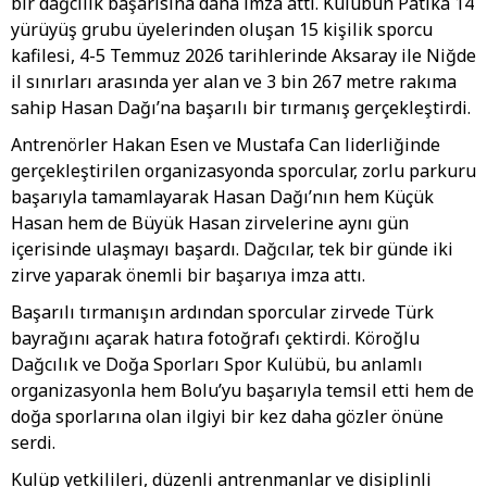
bir dağcılık başarısına daha imza attı. Kulübün Patika 14
yürüyüş grubu üyelerinden oluşan 15 kişilik sporcu
kafilesi, 4-5 Temmuz 2026 tarihlerinde Aksaray ile Niğde
il sınırları arasında yer alan ve 3 bin 267 metre rakıma
sahip Hasan Dağı’na başarılı bir tırmanış gerçekleştirdi.
Antrenörler Hakan Esen ve Mustafa Can liderliğinde
gerçekleştirilen organizasyonda sporcular, zorlu parkuru
başarıyla tamamlayarak Hasan Dağı’nın hem Küçük
Hasan hem de Büyük Hasan zirvelerine aynı gün
içerisinde ulaşmayı başardı. Dağcılar, tek bir günde iki
zirve yaparak önemli bir başarıya imza attı.
Başarılı tırmanışın ardından sporcular zirvede Türk
bayrağını açarak hatıra fotoğrafı çektirdi. Köroğlu
Dağcılık ve Doğa Sporları Spor Kulübü, bu anlamlı
organizasyonla hem Bolu’yu başarıyla temsil etti hem de
doğa sporlarına olan ilgiyi bir kez daha gözler önüne
serdi.
Kulüp yetkilileri, düzenli antrenmanlar ve disiplinli