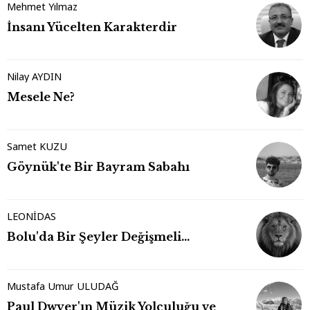
Mehmet Yılmaz
İnsanı Yücelten Karakterdir
Nilay AYDIN
Mesele Ne?
Samet KUZU
Göynük'te Bir Bayram Sabahı
LEONİDAS
Bolu'da Bir Şeyler Değişmeli…
Mustafa Umur ULUDAĞ
Paul Dwyer'ın Müzik Yolculuğu ve