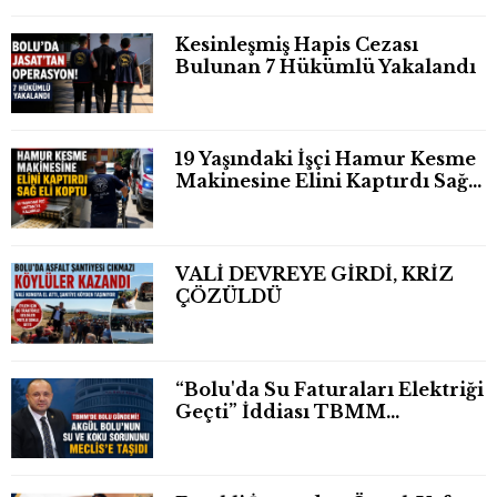
Kesinleşmiş Hapis Cezası
Bulunan 7 Hükümlü Yakalandı
19 Yaşındaki İşçi Hamur Kesme
Makinesine Elini Kaptırdı Sağ
Eli Bileğinden Koptu
VALİ DEVREYE GİRDİ, KRİZ
ÇÖZÜLDÜ
“Bolu'da Su Faturaları Elektriği
Geçti” İddiası TBMM
Gündeminde