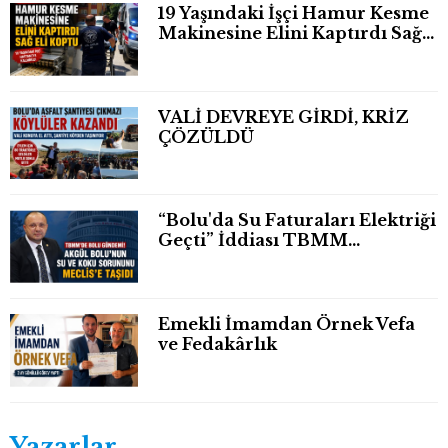
19 Yaşındaki İşçi Hamur Kesme
Makinesine Elini Kaptırdı Sağ
Eli Bileğinden Koptu
VALİ DEVREYE GİRDİ, KRİZ
ÇÖZÜLDÜ
“Bolu'da Su Faturaları Elektriği
Geçti” İddiası TBMM
Gündeminde
Emekli İmamdan Örnek Vefa
ve Fedakârlık
Yazarlar