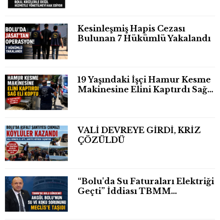
Kesinleşmiş Hapis Cezası
Bulunan 7 Hükümlü Yakalandı
19 Yaşındaki İşçi Hamur Kesme
Makinesine Elini Kaptırdı Sağ
Eli Bileğinden Koptu
VALİ DEVREYE GİRDİ, KRİZ
ÇÖZÜLDÜ
“Bolu'da Su Faturaları Elektriği
Geçti” İddiası TBMM
Gündeminde