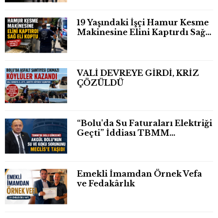
19 Yaşındaki İşçi Hamur Kesme
Makinesine Elini Kaptırdı Sağ
Eli Bileğinden Koptu
VALİ DEVREYE GİRDİ, KRİZ
ÇÖZÜLDÜ
“Bolu'da Su Faturaları Elektriği
Geçti” İddiası TBMM
Gündeminde
Emekli İmamdan Örnek Vefa
ve Fedakârlık