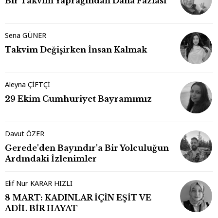
Bir Takvim Yaprağından Daha Fazlası
Sena GÜNER
Takvim Değişirken İnsan Kalmak
Aleyna ÇİFTÇİ
29 Ekim Cumhuriyet Bayramımız
Davut ÖZER
Gerede'den Bayındır'a Bir Yolculuğun
Ardındaki İzlenimler
Elif Nur KARAR HIZLI
8 MART: KADINLAR İÇİN EŞİT VE
ADİL BİR HAYAT