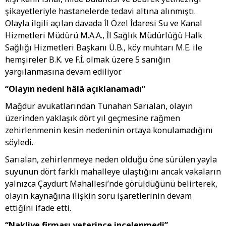
şikayetleriyle hastanelerde tedavi altına alınmıştı.
Olayla ilgili açılan davada İl Özel İdaresi Su ve Kanal
Hizmetleri Müdürü M.A.A., İl Sağlık Müdürlüğü Halk
Sağlığı Hizmetleri Başkanı Ü.B., köy muhtarı M.E. ile
hemşireler B.K. ve F.İ. olmak üzere 5 sanığın
yargılanmasına devam ediliyor.
“Olayın nedeni hâlâ açıklanamadı”
Mağdur avukatlarından Tunahan Sarıalan, olayın
üzerinden yaklaşık dört yıl geçmesine rağmen
zehirlenmenin kesin nedeninin ortaya konulamadığını
söyledi.
Sarıalan, zehirlenmeye neden olduğu öne sürülen yayla
suyunun dört farklı mahalleye ulaştığını ancak vakaların
yalnızca Çaydurt Mahallesi’nde görüldüğünü belirterek,
olayın kaynağına ilişkin soru işaretlerinin devam
ettiğini ifade etti.
“Nakliye firması yeterince incelenmedi”