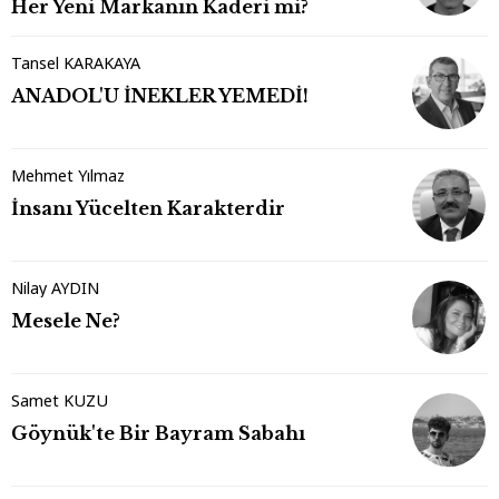
Her Yeni Markanın Kaderi mi?
Tansel KARAKAYA
ANADOL'U İNEKLER YEMEDİ!
Mehmet Yılmaz
İnsanı Yücelten Karakterdir
Nilay AYDIN
Mesele Ne?
Samet KUZU
Göynük'te Bir Bayram Sabahı