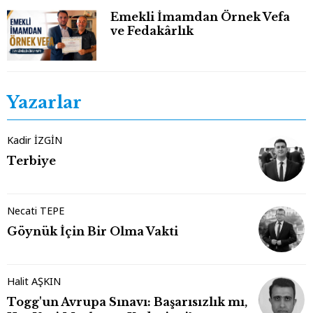
Emekli İmamdan Örnek Vefa
ve Fedakârlık
Yazarlar
Kadir İZGİN
Terbiye
Necati TEPE
Göynük İçin Bir Olma Vakti
Halit AŞKIN
Togg'un Avrupa Sınavı: Başarısızlık mı,