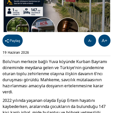
A+
Paylaş
A-
19 Haziran 2026
Bolu’nun merkeze bağlı Yuva köyünde Kurban Bayramı
döneminde meydana gelen ve Türkiye’nin gündemine
oturan toplu zehirlenme olayına ilişkin davanın 6’ncı
duruşması görüldü. Mahkeme, savcılık mütalaasının
hazırlanması amacıyla dosyanın ertelenmesine karar
verdi.
2022 yılında yaşanan olayda Eyüp Ertem hayatını
kaybederken, aralarında çocukların da bulunduğu 147
kişi kanlı ishal, mide bulantısı ve böbrek yetmezliği