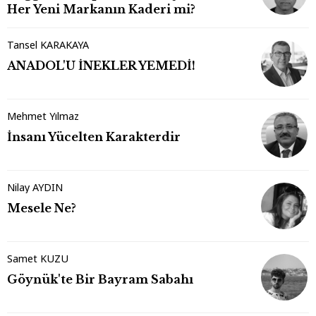
Her Yeni Markanın Kaderi mi?
Tansel KARAKAYA
ANADOL'U İNEKLER YEMEDİ!
Mehmet Yılmaz
İnsanı Yücelten Karakterdir
Nilay AYDIN
Mesele Ne?
Samet KUZU
Göynük'te Bir Bayram Sabahı