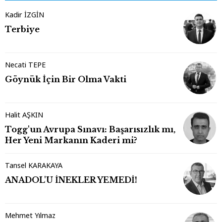
Kadir İZGİN
Terbiye
Necati TEPE
Göynük İçin Bir Olma Vakti
Halit AŞKIN
Togg'un Avrupa Sınavı: Başarısızlık mı,
Her Yeni Markanın Kaderi mi?
Tansel KARAKAYA
ANADOL'U İNEKLER YEMEDİ!
Mehmet Yılmaz