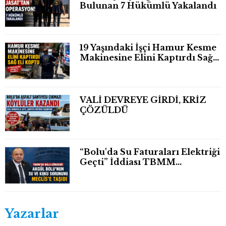
Bulunan 7 Hükümlü Yakalandı
19 Yaşındaki İşçi Hamur Kesme
Makinesine Elini Kaptırdı Sağ
Eli Bileğinden Koptu
VALİ DEVREYE GİRDİ, KRİZ
ÇÖZÜLDÜ
“Bolu'da Su Faturaları Elektriği
Geçti” İddiası TBMM
Gündeminde
Yazarlar