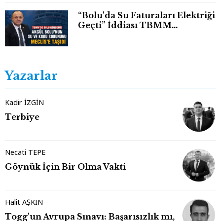
“Bolu'da Su Faturaları Elektriği
Geçti” İddiası TBMM
Gündeminde
Yazarlar
Kadir İZGİN
Terbiye
Necati TEPE
Göynük İçin Bir Olma Vakti
Halit AŞKIN
Togg'un Avrupa Sınavı: Başarısızlık mı,