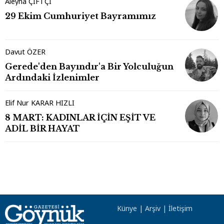
Aleyna ÇİFTÇİ
29 Ekim Cumhuriyet Bayramımız
Davut ÖZER
Gerede'den Bayındır'a Bir Yolculuğun
Ardındaki İzlenimler
Elif Nur KARAR HIZLI
8 MART: KADINLAR İÇİN EŞİT VE
ADİL BİR HAYAT
Künye
|
Arşiv
|
İletişim