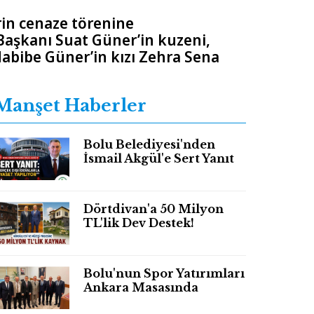
rin cenaze törenine
Başkanı Suat Güner’in kuzeni,
abibe Güner’in kızı Zehra Sena
Manşet Haberler
Bolu Belediyesi'nden
İsmail Akgül'e Sert Yanıt
Dörtdivan'a 50 Milyon
TL'lik Dev Destek!
Bolu'nun Spor Yatırımları
Ankara Masasında