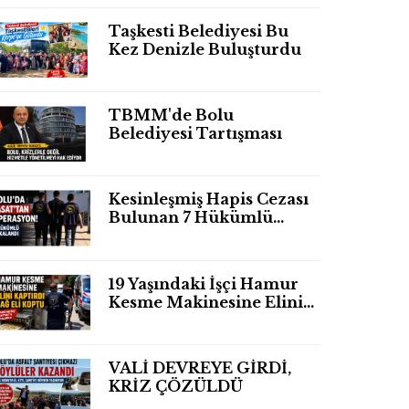
Taşkesti Belediyesi Bu
Kez Denizle Buluşturdu
TBMM'de Bolu
Belediyesi Tartışması
Kesinleşmiş Hapis Cezası
Bulunan 7 Hükümlü
Yakalandı
19 Yaşındaki İşçi Hamur
Kesme Makinesine Elini
Kaptırdı Sağ Eli
Bileğinden Koptu
VALİ DEVREYE GİRDİ,
KRİZ ÇÖZÜLDÜ