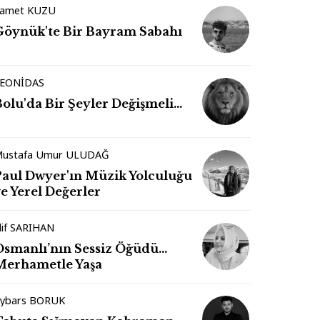
amet KUZU
Göynük'te Bir Bayram Sabahı
EONİDAS
Bolu'da Bir Şeyler Değişmeli…
ustafa Umur ULUDAĞ
Paul Dwyer'ın Müzik Yolculuğu
e Yerel Değerler
lif SARIHAN
Osmanlı’nın Sessiz Öğüdü…
Merhametle Yaşa
ybars BORUK