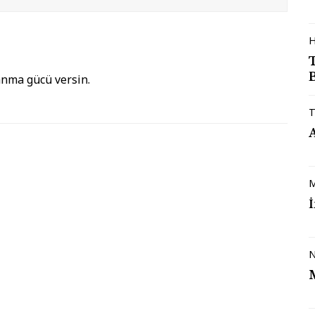
H
B
anma gücü versin.
T
M
N