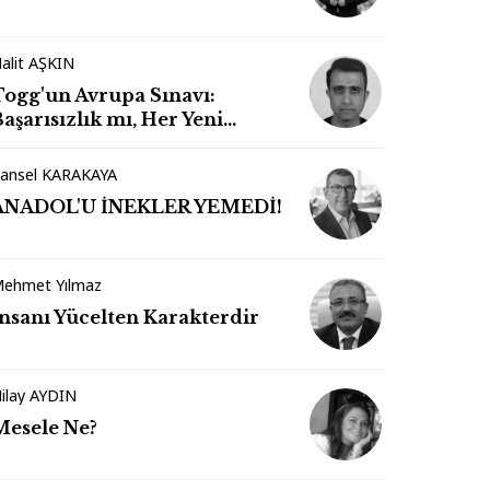
alit AŞKIN
Togg'un Avrupa Sınavı:
aşarısızlık mı, Her Yeni
Markanın Kaderi mi?
ansel KARAKAYA
ANADOL'U İNEKLER YEMEDİ!
ehmet Yılmaz
İnsanı Yücelten Karakterdir
ilay AYDIN
Mesele Ne?