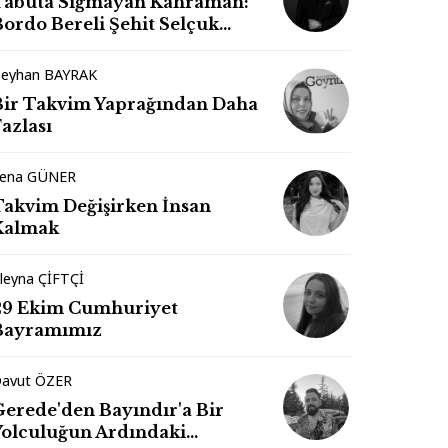
Tabuta Sığmayan Kahraman:
Bordo Bereli Şehit Selçuk
Paker
eyhan BAYRAK
Bir Takvim Yaprağından Daha
azlası
ena GÜNER
Takvim Değişirken İnsan
Kalmak
leyna ÇİFTÇİ
29 Ekim Cumhuriyet
Bayramımız
avut ÖZER
Gerede'den Bayındır'a Bir
Yolculuğun Ardındaki