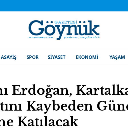
ASAYIŞ
SPOR
SIYASET
EKONOMI
YAŞAM
 Erdoğan, Kartalka
tını Kaybeden Güne
e Katılacak