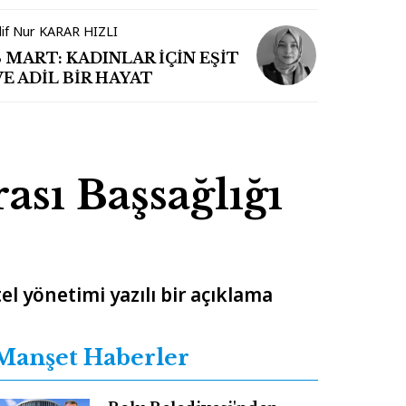
İzlenimler
lif Nur KARAR HIZLI
8 MART: KADINLAR İÇİN EŞİT
VE ADİL BİR HAYAT
ası Başsağlığı
l yönetimi yazılı bir açıklama
Manşet Haberler