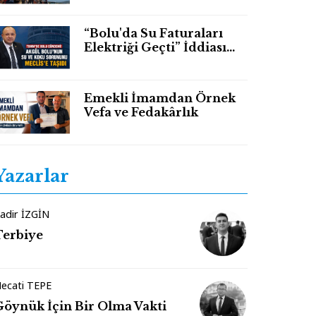
“Bolu'da Su Faturaları
Elektriği Geçti” İddiası
TBMM Gündeminde
Emekli İmamdan Örnek
Vefa ve Fedakârlık
Yazarlar
adir İZGİN
Terbiye
ecati TEPE
Göynük İçin Bir Olma Vakti