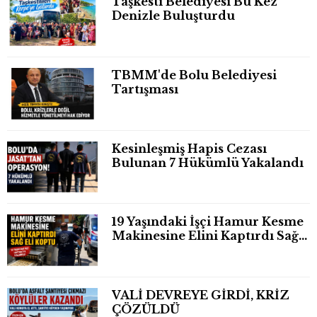
Taşkesti Belediyesi Bu Kez
Denizle Buluşturdu
TBMM'de Bolu Belediyesi
Tartışması
Kesinleşmiş Hapis Cezası
Bulunan 7 Hükümlü Yakalandı
19 Yaşındaki İşçi Hamur Kesme
Makinesine Elini Kaptırdı Sağ
Eli Bileğinden Koptu
VALİ DEVREYE GİRDİ, KRİZ
ÇÖZÜLDÜ