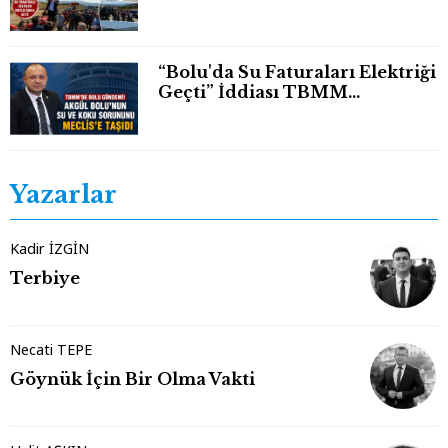
“Bolu'da Su Faturaları Elektriği
Geçti” İddiası TBMM
Gündeminde
Yazarlar
Kadir İZGİN
Terbiye
Necati TEPE
Göynük İçin Bir Olma Vakti