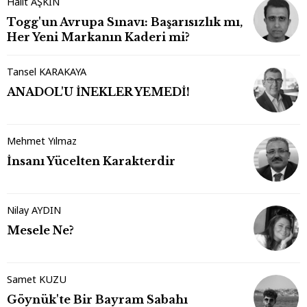
Halit AŞKIN
Togg'un Avrupa Sınavı: Başarısızlık mı,
Her Yeni Markanın Kaderi mi?
Tansel KARAKAYA
ANADOL'U İNEKLER YEMEDİ!
Mehmet Yılmaz
İnsanı Yücelten Karakterdir
Nilay AYDIN
Mesele Ne?
Samet KUZU
Göynük'te Bir Bayram Sabahı