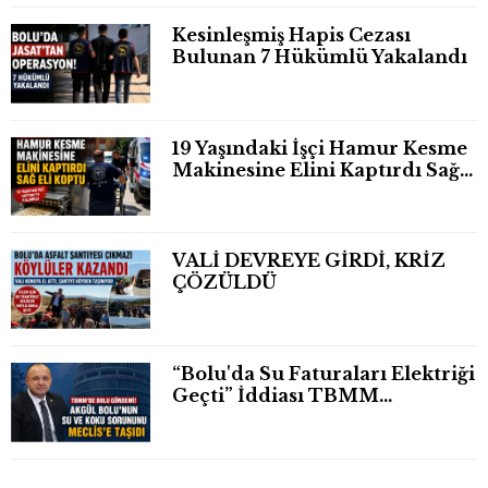
Kesinleşmiş Hapis Cezası
Bulunan 7 Hükümlü Yakalandı
19 Yaşındaki İşçi Hamur Kesme
Makinesine Elini Kaptırdı Sağ
Eli Bileğinden Koptu
VALİ DEVREYE GİRDİ, KRİZ
ÇÖZÜLDÜ
“Bolu'da Su Faturaları Elektriği
Geçti” İddiası TBMM
Gündeminde