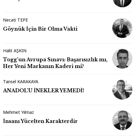
Necati TEPE
Göynük İçin Bir Olma Vakti
Halit AŞKIN
Togg'un Avrupa Sınavı: Başarısızlık mı,
Her Yeni Markanın Kaderi mi?
Tansel KARAKAYA
ANADOL'U İNEKLER YEMEDİ!
Mehmet Yılmaz
İnsanı Yücelten Karakterdir