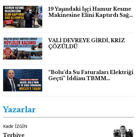
19 Yaşındaki İşçi Hamur Kesme
Makinesine Elini Kaptırdı Sağ
Eli Bileğinden Koptu
VALİ DEVREYE GİRDİ, KRİZ
ÇÖZÜLDÜ
“Bolu'da Su Faturaları Elektriği
Geçti” İddiası TBMM
Gündeminde
Yazarlar
Kadir İZGİN
Terbiye