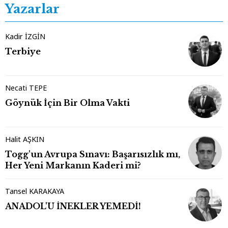
Yazarlar
Kadir İZGİN
Terbiye
Necati TEPE
Göynük İçin Bir Olma Vakti
Halit AŞKIN
Togg'un Avrupa Sınavı: Başarısızlık mı,
Her Yeni Markanın Kaderi mi?
Tansel KARAKAYA
ANADOL'U İNEKLER YEMEDİ!