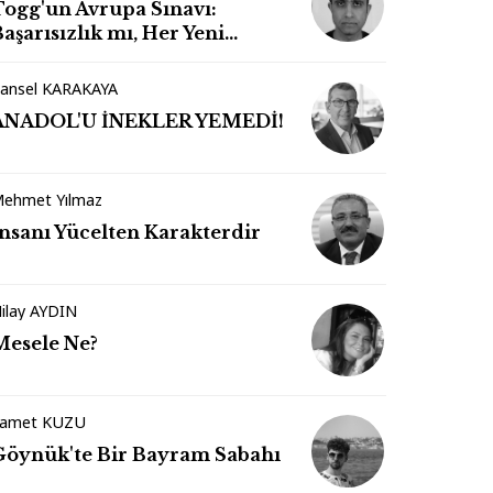
Togg'un Avrupa Sınavı:
aşarısızlık mı, Her Yeni
Markanın Kaderi mi?
ansel KARAKAYA
ANADOL'U İNEKLER YEMEDİ!
ehmet Yılmaz
İnsanı Yücelten Karakterdir
ilay AYDIN
Mesele Ne?
amet KUZU
Göynük'te Bir Bayram Sabahı