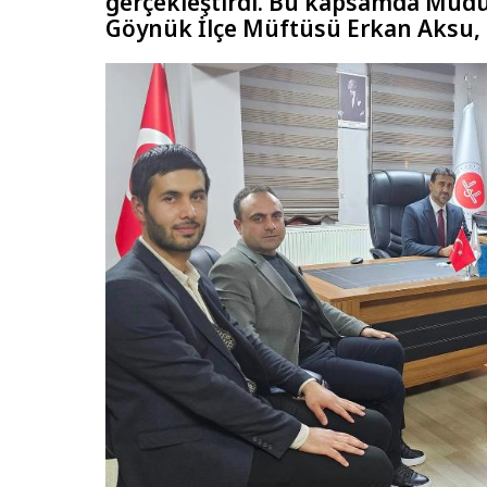
gerçekleştirdi. Bu kapsamda Mud
Göynük İlçe Müftüsü Erkan Aksu, 