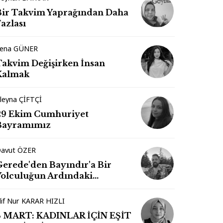
Bir Takvim Yaprağından Daha
azlası
ena GÜNER
Takvim Değişirken İnsan
Kalmak
leyna ÇİFTÇİ
29 Ekim Cumhuriyet
Bayramımız
avut ÖZER
Gerede'den Bayındır'a Bir
Yolculuğun Ardındaki
İzlenimler
lif Nur KARAR HIZLI
8 MART: KADINLAR İÇİN EŞİT