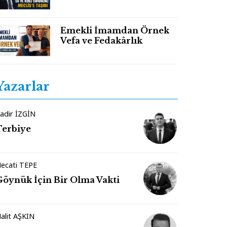
TBMM Gündeminde
Emekli İmamdan Örnek
Vefa ve Fedakârlık
Yazarlar
adir İZGİN
Terbiye
ecati TEPE
Göynük İçin Bir Olma Vakti
alit AŞKIN