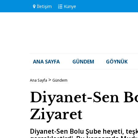
İletişim
Künye
ANA SAYFA
GÜNDEM
GÖYNÜK
Ana Sayfa
Gündem
Diyanet-Sen B
Ziyaret
Diyanet-Sen Bolu Şube heyeti, teşk