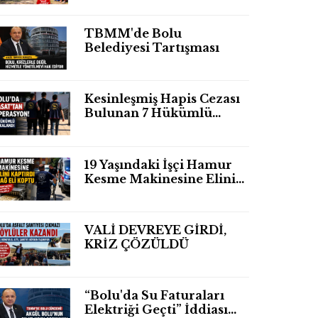
TBMM'de Bolu
Belediyesi Tartışması
Kesinleşmiş Hapis Cezası
Bulunan 7 Hükümlü
Yakalandı
19 Yaşındaki İşçi Hamur
Kesme Makinesine Elini
Kaptırdı Sağ Eli
Bileğinden Koptu
VALİ DEVREYE GİRDİ,
KRİZ ÇÖZÜLDÜ
“Bolu'da Su Faturaları
Elektriği Geçti” İddiası