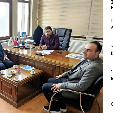
B
T
M
N
S