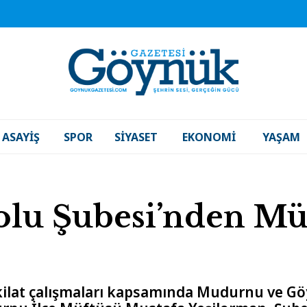
ASAYIŞ
SPOR
SIYASET
EKONOMI
YAŞAM
olu Şubesi’nden Mü
ilat çalışmaları kapsamında Mudurnu ve Göyn