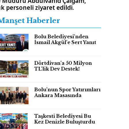
e Müdürü Abdulvahid Çalgam,
ersoneli ziyaret edildi.
Manşet Haberler
Bolu Belediyesi'nden
İsmail Akgül'e Sert Yanıt
Dörtdivan'a 50 Milyon
TL'lik Dev Destek!
Bolu'nun Spor Yatırımları
Ankara Masasında
Taşkesti Belediyesi Bu
Kez Denizle Buluşturdu