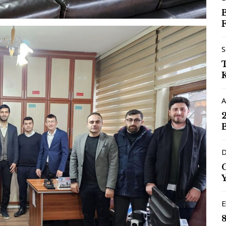
F
S
A
D
E