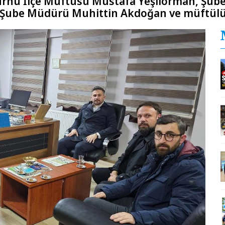
urnu İlçe Müftüsü Mustafa Yeşilorman, Şub
Şube Müdürü Muhittin Akdoğan ve müftülük p