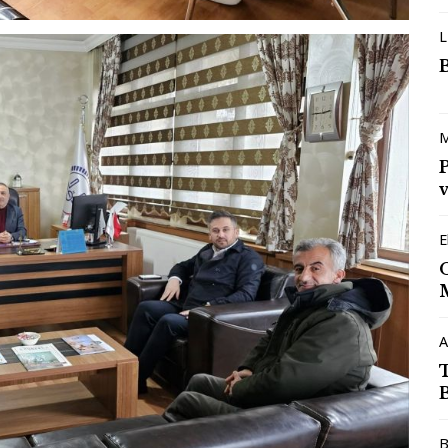
L
M
v
E
A
B