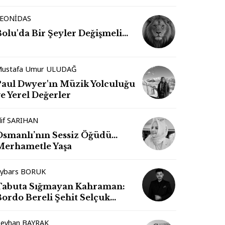
EONİDAS
Bolu'da Bir Şeyler Değişmeli…
ustafa Umur ULUDAĞ
Paul Dwyer'ın Müzik Yolculuğu
e Yerel Değerler
lif SARIHAN
Osmanlı’nın Sessiz Öğüdü…
Merhametle Yaşa
ybars BORUK
Tabuta Sığmayan Kahraman:
Bordo Bereli Şehit Selçuk
Paker
eyhan BAYRAK