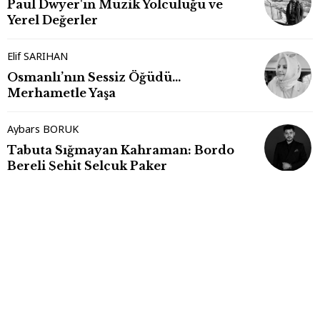
Paul Dwyer'ın Müzik Yolculuğu ve
Yerel Değerler
Elif SARIHAN
Osmanlı’nın Sessiz Öğüdü…
Merhametle Yaşa
Aybars BORUK
Tabuta Sığmayan Kahraman: Bordo
Bereli Şehit Selçuk Paker
Beyhan BAYRAK
Bir Takvim Yaprağından Daha Fazlası
Sena GÜNER
Takvim Değişirken İnsan Kalmak