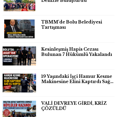
Denizle Buluşturdu
TBMM'de Bolu Belediyesi
Tartışması
Kesinleşmiş Hapis Cezası
Bulunan 7 Hükümlü Yakalandı
19 Yaşındaki İşçi Hamur Kesme
Makinesine Elini Kaptırdı Sağ
Eli Bileğinden Koptu
VALİ DEVREYE GİRDİ, KRİZ
ÇÖZÜLDÜ