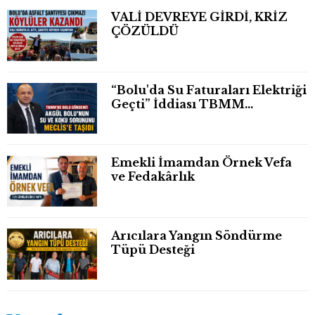
VALİ DEVREYE GİRDİ, KRİZ
ÇÖZÜLDÜ
“Bolu'da Su Faturaları Elektriği
Geçti” İddiası TBMM
Gündeminde
Emekli İmamdan Örnek Vefa
ve Fedakârlık
Arıcılara Yangın Söndürme
Tüpü Desteği