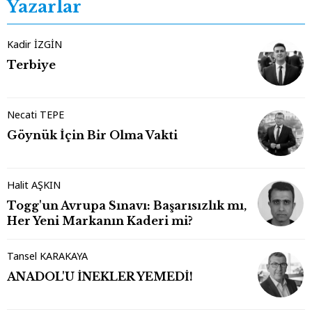
Yazarlar
Kadir İZGİN
Terbiye
Necati TEPE
Göynük İçin Bir Olma Vakti
Halit AŞKIN
Togg'un Avrupa Sınavı: Başarısızlık mı,
Her Yeni Markanın Kaderi mi?
Tansel KARAKAYA
ANADOL'U İNEKLER YEMEDİ!