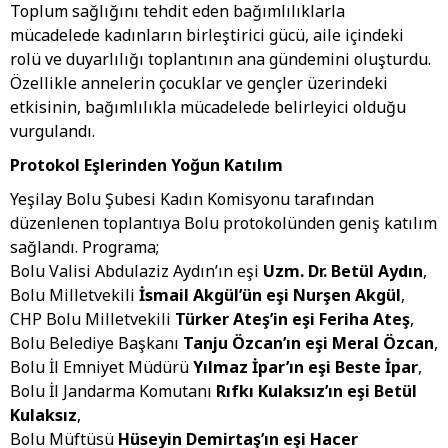
Toplum sağlığını tehdit eden bağımlılıklarla
mücadelede kadınların birleştirici gücü, aile içindeki
rolü ve duyarlılığı toplantının ana gündemini oluşturdu.
Özellikle annelerin çocuklar ve gençler üzerindeki
etkisinin, bağımlılıkla mücadelede belirleyici olduğu
vurgulandı.
Protokol Eşlerinden Yoğun Katılım
Yeşilay Bolu Şubesi Kadın Komisyonu tarafından
düzenlenen toplantıya Bolu protokolünden geniş katılım
sağlandı. Programa;
Bolu Valisi Abdulaziz Aydın’ın eşi
Uzm. Dr. Betül Aydın
,
Bolu Milletvekili
İsmail Akgül’ün eşi Nurşen Akgül
,
CHP Bolu Milletvekili
Türker Ateş’in eşi Feriha Ateş
,
Bolu Belediye Başkanı
Tanju Özcan’ın eşi Meral Özcan
,
Bolu İl Emniyet Müdürü
Yılmaz İpar’ın eşi Beste İpar
,
Bolu İl Jandarma Komutanı
Rıfkı Kulaksız’ın eşi Betül
Kulaksız
,
Bolu Müftüsü
Hüseyin Demirtaş’ın eşi Hacer