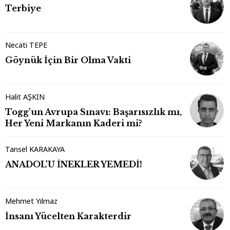
Terbiye
Necati TEPE
Göynük İçin Bir Olma Vakti
Halit AŞKIN
Togg'un Avrupa Sınavı: Başarısızlık mı,
Her Yeni Markanın Kaderi mi?
Tansel KARAKAYA
ANADOL'U İNEKLER YEMEDİ!
Mehmet Yılmaz
İnsanı Yücelten Karakterdir