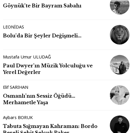
Göynük'te Bir Bayram Sabahı
LEONİDAS
Bolu'da Bir Şeyler Değişmeli…
Mustafa Umur ULUDAĞ
Paul Dwyer'ın Müzik Yolculuğu ve
Yerel Değerler
Elif SARIHAN
Osmanlı’nın Sessiz Öğüdü…
Merhametle Yaşa
Aybars BORUK
Tabuta Sığmayan Kahraman: Bordo
Bereli Şehit Selçuk Paker