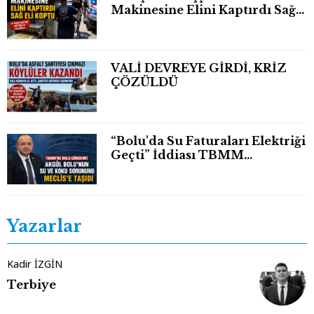
Makinesine Elini Kaptırdı Sağ
Eli Bileğinden Koptu
VALİ DEVREYE GİRDİ, KRİZ
ÇÖZÜLDÜ
“Bolu'da Su Faturaları Elektriği
Geçti” İddiası TBMM
Gündeminde
Yazarlar
Kadir İZGİN
Terbiye