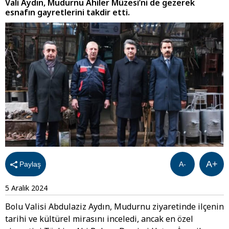
Vali Aydın, Mudurnu Ahiler Müzesi’ni de gezerek
esnafın gayretlerini takdir etti.
A+
Paylaş
A-
5 Aralık 2024
Bolu Valisi Abdulaziz Aydın, Mudurnu ziyaretinde ilçenin
tarihi ve kültürel mirasını inceledi, ancak en özel