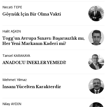
Necati TEPE
Göynük İçin Bir Olma Vakti
Halit AŞKIN
Togg'un Avrupa Sınavı: Başarısızlık mı,
Her Yeni Markanın Kaderi mi?
Tansel KARAKAYA
ANADOL'U İNEKLER YEMEDİ!
Mehmet Yılmaz
İnsanı Yücelten Karakterdir
Nilay AYDIN