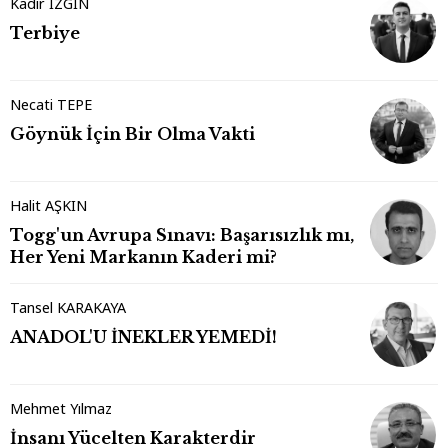
Kadir İZGİN
Terbiye
Necati TEPE
Göynük İçin Bir Olma Vakti
Halit AŞKIN
Togg'un Avrupa Sınavı: Başarısızlık mı,
Her Yeni Markanın Kaderi mi?
Tansel KARAKAYA
ANADOL'U İNEKLER YEMEDİ!
Mehmet Yılmaz
İnsanı Yücelten Karakterdir