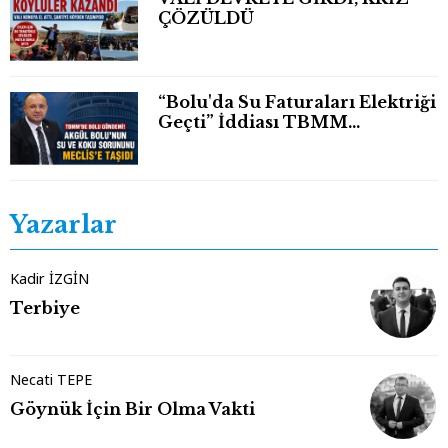
ÇÖZÜLDÜ
“Bolu'da Su Faturaları Elektriği
Geçti” İddiası TBMM
Gündeminde
Yazarlar
Kadir İZGİN
Terbiye
Necati TEPE
Göynük İçin Bir Olma Vakti