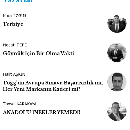
Kadir İZGİN
Terbiye
Necati TEPE
Göynük İçin Bir Olma Vakti
Halit AŞKIN
Togg'un Avrupa Sınavı: Başarısızlık mı,
Her Yeni Markanın Kaderi mi?
Tansel KARAKAYA
ANADOL'U İNEKLER YEMEDİ!