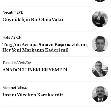
Necati TEPE
Göynük İçin Bir Olma Vakti
Halit AŞKIN
Togg'un Avrupa Sınavı: Başarısızlık mı,
Her Yeni Markanın Kaderi mi?
Tansel KARAKAYA
ANADOL'U İNEKLER YEMEDİ!
Mehmet Yılmaz
İnsanı Yücelten Karakterdir