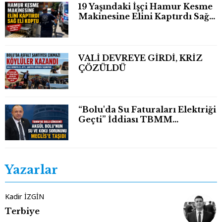
19 Yaşındaki İşçi Hamur Kesme
Makinesine Elini Kaptırdı Sağ
Eli Bileğinden Koptu
VALİ DEVREYE GİRDİ, KRİZ
ÇÖZÜLDÜ
“Bolu'da Su Faturaları Elektriği
Geçti” İddiası TBMM
Gündeminde
Yazarlar
Kadir İZGİN
Terbiye