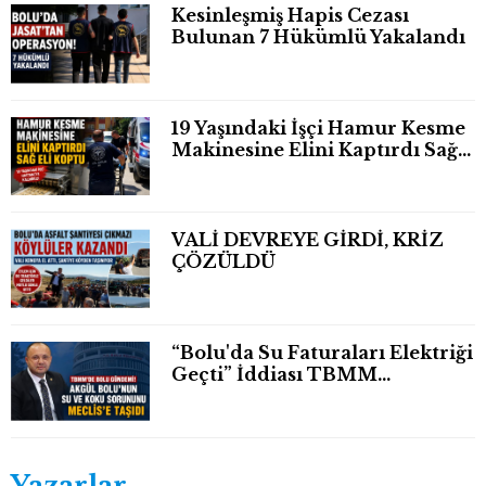
Kesinleşmiş Hapis Cezası
Bulunan 7 Hükümlü Yakalandı
19 Yaşındaki İşçi Hamur Kesme
Makinesine Elini Kaptırdı Sağ
Eli Bileğinden Koptu
VALİ DEVREYE GİRDİ, KRİZ
ÇÖZÜLDÜ
“Bolu'da Su Faturaları Elektriği
Geçti” İddiası TBMM
Gündeminde
Yazarlar