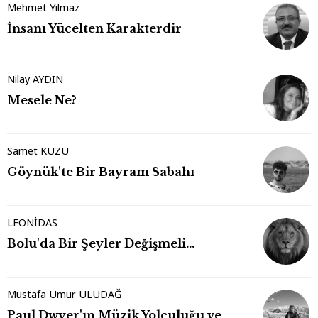
Mehmet Yılmaz
İnsanı Yücelten Karakterdir
Nilay AYDIN
Mesele Ne?
Samet KUZU
Göynük'te Bir Bayram Sabahı
LEONİDAS
Bolu'da Bir Şeyler Değişmeli…
Mustafa Umur ULUDAĞ
Paul Dwyer'ın Müzik Yolculuğu ve