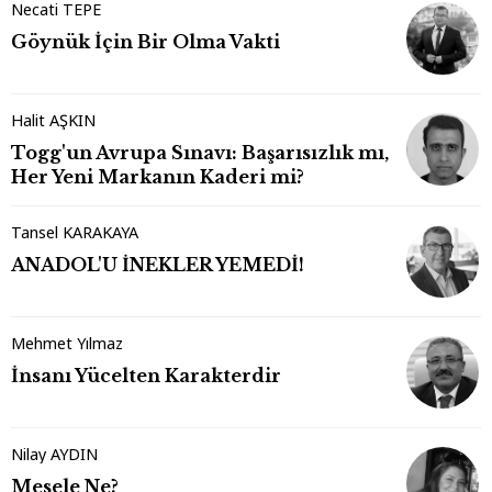
Necati TEPE
Göynük İçin Bir Olma Vakti
Halit AŞKIN
Togg'un Avrupa Sınavı: Başarısızlık mı,
Her Yeni Markanın Kaderi mi?
Tansel KARAKAYA
ANADOL'U İNEKLER YEMEDİ!
Mehmet Yılmaz
İnsanı Yücelten Karakterdir
Nilay AYDIN
Mesele Ne?