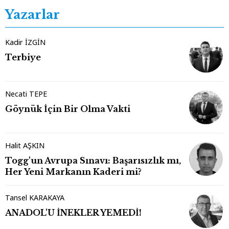
Yazarlar
Kadir İZGİN
Terbiye
Necati TEPE
Göynük İçin Bir Olma Vakti
Halit AŞKIN
Togg'un Avrupa Sınavı: Başarısızlık mı,
Her Yeni Markanın Kaderi mi?
Tansel KARAKAYA
ANADOL'U İNEKLER YEMEDİ!