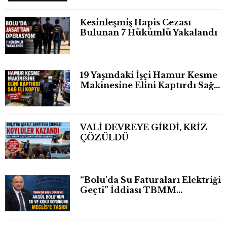
Kesinleşmiş Hapis Cezası
Bulunan 7 Hükümlü Yakalandı
19 Yaşındaki İşçi Hamur Kesme
Makinesine Elini Kaptırdı Sağ
Eli Bileğinden Koptu
VALİ DEVREYE GİRDİ, KRİZ
ÇÖZÜLDÜ
“Bolu'da Su Faturaları Elektriği
Geçti” İddiası TBMM
Gündeminde