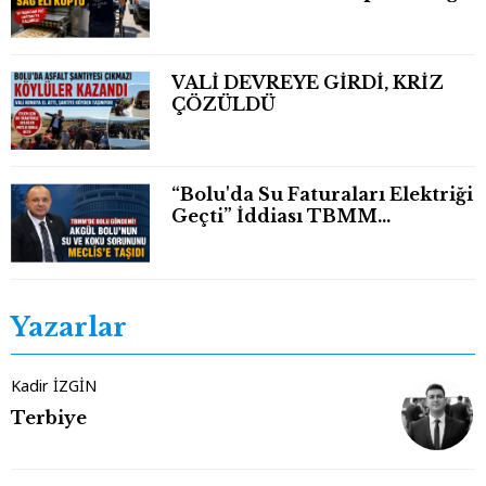
Eli Bileğinden Koptu
VALİ DEVREYE GİRDİ, KRİZ
ÇÖZÜLDÜ
“Bolu'da Su Faturaları Elektriği
Geçti” İddiası TBMM
Gündeminde
Yazarlar
Kadir İZGİN
Terbiye