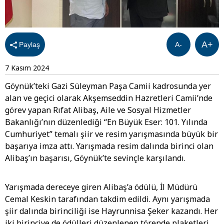
A+
Paylaş
A-
7 Kasım 2024
Göynük’teki Gazi Süleyman Paşa Camii kadrosunda yer
alan ve geçici olarak Akşemseddin Hazretleri Camii’nde
görev yapan Rıfat Alibaş, Aile ve Sosyal Hizmetler
Bakanlığı’nın düzenlediği “En Büyük Eser: 101. Yılında
Cumhuriyet” temalı şiir ve resim yarışmasında büyük bir
başarıya imza attı. Yarışmada resim dalında birinci olan
Alibaş’ın başarısı, Göynük’te sevinçle karşılandı.
Yarışmada dereceye giren Alibaş’a ödülü, İl Müdürü
Cemal Keskin tarafından takdim edildi. Aynı yarışmada
şiir dalında birinciliği ise Hayrunnisa Şeker kazandı. Her
iki birinciye de ödülleri düzenlenen törende plaketleri