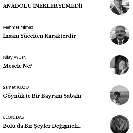
ANADOL'U İNEKLER YEMEDİ!
Mehmet Yılmaz
İnsanı Yücelten Karakterdir
Nilay AYDIN
Mesele Ne?
Samet KUZU
Göynük'te Bir Bayram Sabahı
LEONİDAS
Bolu'da Bir Şeyler Değişmeli…