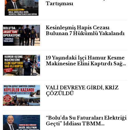
Tartışması
Kesinleşmiş Hapis Cezası
Bulunan 7 Hükümlü Yakalandı
19 Yaşındaki İşçi Hamur Kesme
Makinesine Elini Kaptırdı Sağ
Eli Bileğinden Koptu
VALİ DEVREYE GİRDİ, KRİZ
ÇÖZÜLDÜ
“Bolu'da Su Faturaları Elektriği
Geçti” İddiası TBMM
Gündeminde