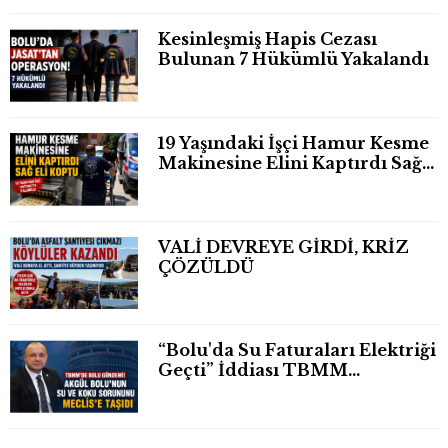
Kesinleşmiş Hapis Cezası
Bulunan 7 Hükümlü Yakalandı
19 Yaşındaki İşçi Hamur Kesme
Makinesine Elini Kaptırdı Sağ
Eli Bileğinden Koptu
VALİ DEVREYE GİRDİ, KRİZ
ÇÖZÜLDÜ
“Bolu'da Su Faturaları Elektriği
Geçti” İddiası TBMM
Gündeminde