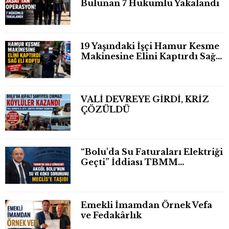
Bulunan 7 Hükümlü Yakalandı
19 Yaşındaki İşçi Hamur Kesme
Makinesine Elini Kaptırdı Sağ
Eli Bileğinden Koptu
VALİ DEVREYE GİRDİ, KRİZ
ÇÖZÜLDÜ
“Bolu'da Su Faturaları Elektriği
Geçti” İddiası TBMM
Gündeminde
Emekli İmamdan Örnek Vefa
ve Fedakârlık