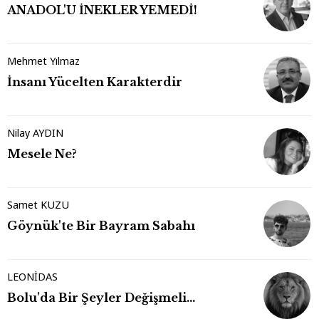
ANADOL'U İNEKLER YEMEDİ!
Mehmet Yılmaz
İnsanı Yücelten Karakterdir
Nilay AYDIN
Mesele Ne?
Samet KUZU
Göynük'te Bir Bayram Sabahı
LEONİDAS
Bolu'da Bir Şeyler Değişmeli…