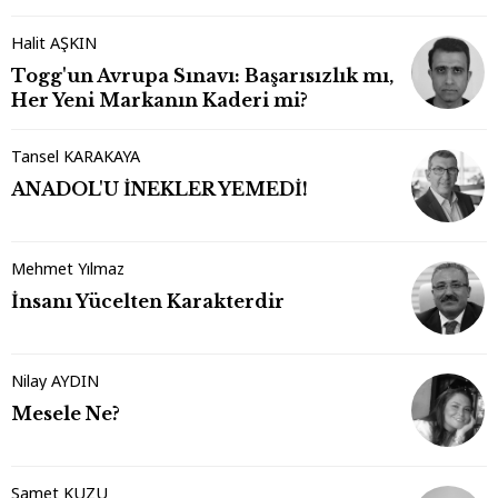
Halit AŞKIN
Togg'un Avrupa Sınavı: Başarısızlık mı,
Her Yeni Markanın Kaderi mi?
Tansel KARAKAYA
ANADOL'U İNEKLER YEMEDİ!
Mehmet Yılmaz
İnsanı Yücelten Karakterdir
Nilay AYDIN
Mesele Ne?
Samet KUZU