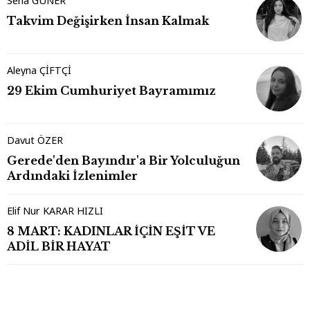
Sena GÜNER
Takvim Değişirken İnsan Kalmak
Aleyna ÇİFTÇİ
29 Ekim Cumhuriyet Bayramımız
Davut ÖZER
Gerede'den Bayındır'a Bir Yolculuğun
Ardındaki İzlenimler
Elif Nur KARAR HIZLI
8 MART: KADINLAR İÇİN EŞİT VE
ADİL BİR HAYAT