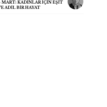
8 MART: KADINLAR İÇİN EŞİT
VE ADİL BİR HAYAT