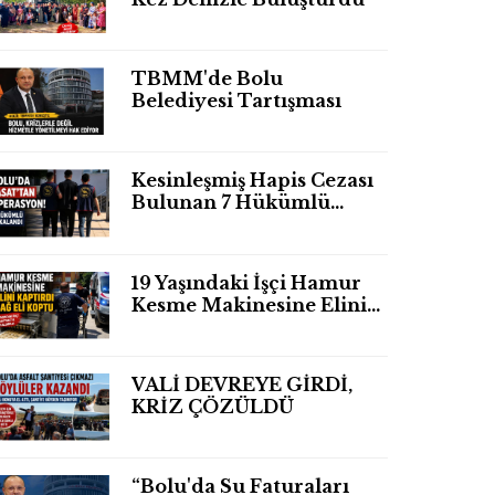
TBMM'de Bolu
Belediyesi Tartışması
Kesinleşmiş Hapis Cezası
Bulunan 7 Hükümlü
Yakalandı
19 Yaşındaki İşçi Hamur
Kesme Makinesine Elini
Kaptırdı Sağ Eli
Bileğinden Koptu
VALİ DEVREYE GİRDİ,
KRİZ ÇÖZÜLDÜ
“Bolu'da Su Faturaları