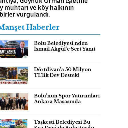
plantıya, Göynük Orman İşletme
y muhtarı ve köy halkının
birler vurgulandı.
Manşet Haberler
Bolu Belediyesi'nden
İsmail Akgül'e Sert Yanıt
Dörtdivan'a 50 Milyon
TL'lik Dev Destek!
Bolu'nun Spor Yatırımları
Ankara Masasında
Taşkesti Belediyesi Bu
Kez Denizle Buluşturdu