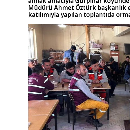
almak amacıyla Gürpınar köyünde b
Müdürü Ahmet Öztürk başkanlık ett
katılımıyla yapılan toplantıda orm