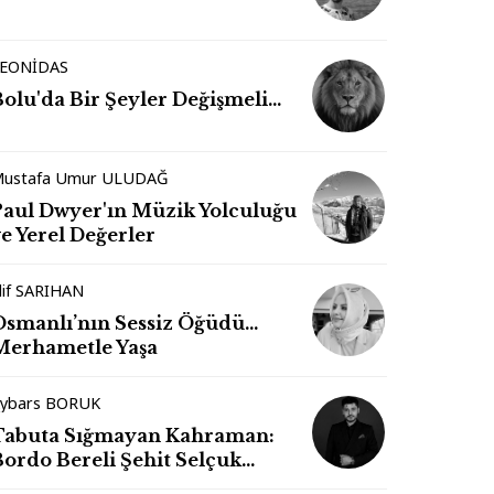
EONİDAS
Bolu'da Bir Şeyler Değişmeli…
ustafa Umur ULUDAĞ
Paul Dwyer'ın Müzik Yolculuğu
e Yerel Değerler
lif SARIHAN
Osmanlı’nın Sessiz Öğüdü…
Merhametle Yaşa
ybars BORUK
Tabuta Sığmayan Kahraman:
Bordo Bereli Şehit Selçuk
Paker