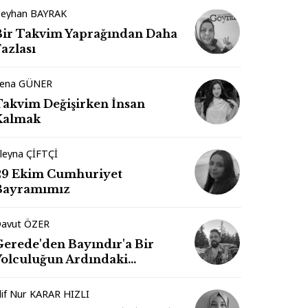
eyhan BAYRAK
Bir Takvim Yaprağından Daha
azlası
ena GÜNER
Takvim Değişirken İnsan
Kalmak
leyna ÇİFTÇİ
29 Ekim Cumhuriyet
Bayramımız
avut ÖZER
Gerede'den Bayındır'a Bir
Yolculuğun Ardındaki
İzlenimler
lif Nur KARAR HIZLI