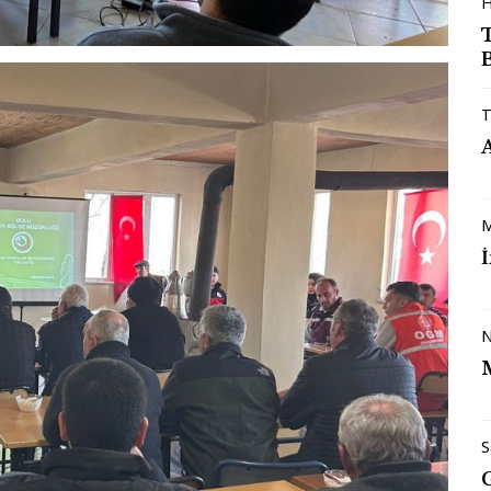
H
B
T
M
N
S