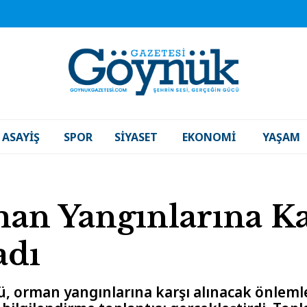
ASAYIŞ
SPOR
SIYASET
EKONOMI
YAŞAM
an Yangınlarına Ka
adı
orman yangınlarına karşı alınacak önlemle