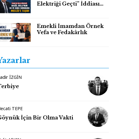
Elektriği Geçti” İddiası
TBMM Gündeminde
Emekli İmamdan Örnek
Vefa ve Fedakârlık
Yazarlar
adir İZGİN
Terbiye
ecati TEPE
Göynük İçin Bir Olma Vakti