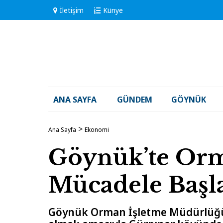
İletişim
Künye
ANA SAYFA
GÜNDEM
GÖYNÜK
Ana Sayfa
Ekonomi
Göynük’te Orm
Mücadele Başl
Göynük Orman İşletme Müdürlüğü, 