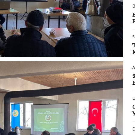
B
F
S
A
D
E