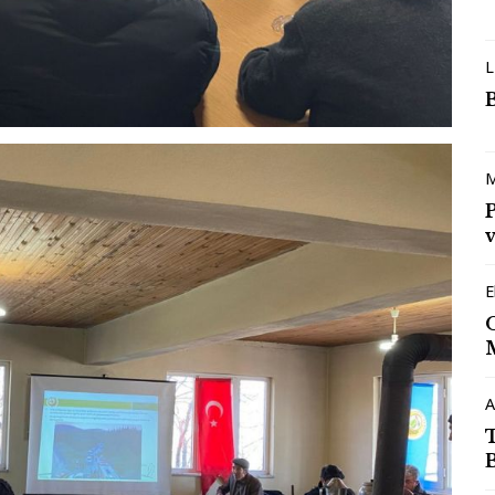
L
M
v
E
A