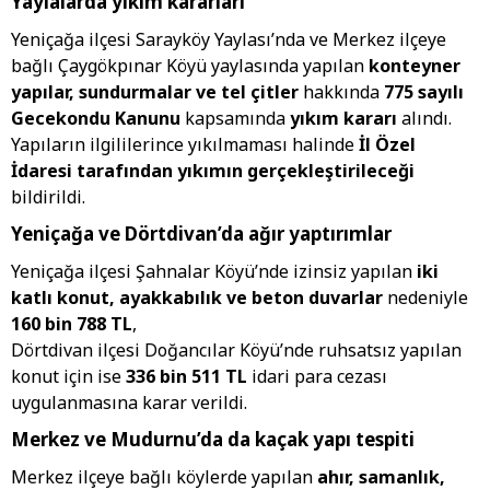
Yaylalarda yıkım kararları
Yeniçağa ilçesi Sarayköy Yaylası’nda ve Merkez ilçeye
bağlı Çaygökpınar Köyü yaylasında yapılan
konteyner
yapılar, sundurmalar ve tel çitler
hakkında
775 sayılı
Gecekondu Kanunu
kapsamında
yıkım kararı
alındı.
Yapıların ilgililerince yıkılmaması halinde
İl Özel
İdaresi tarafından yıkımın gerçekleştirileceği
bildirildi.
Yeniçağa ve Dörtdivan’da ağır yaptırımlar
Yeniçağa ilçesi Şahnalar Köyü’nde izinsiz yapılan
iki
katlı konut, ayakkabılık ve beton duvarlar
nedeniyle
160 bin 788 TL
,
Dörtdivan ilçesi Doğancılar Köyü’nde ruhsatsız yapılan
konut için ise
336 bin 511 TL
idari para cezası
uygulanmasına karar verildi.
Merkez ve Mudurnu’da da kaçak yapı tespiti
Merkez ilçeye bağlı köylerde yapılan
ahır, samanlık,