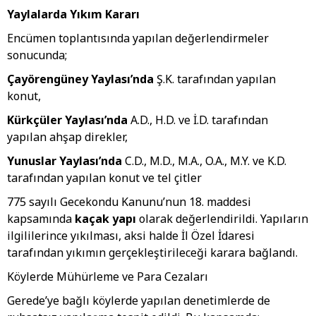
Yaylalarda Yıkım Kararı
Encümen toplantısında yapılan değerlendirmeler
sonucunda;
Çayörengüney Yaylası’nda
Ş.K. tarafından yapılan
konut,
Kürkçüler Yaylası’nda
A.D., H.D. ve İ.D. tarafından
yapılan ahşap direkler,
Yunuslar Yaylası’nda
C.D., M.D., M.A., O.A., M.Y. ve K.D.
tarafından yapılan konut ve tel çitler
775 sayılı Gecekondu Kanunu’nun 18. maddesi
kapsamında
kaçak yapı
olarak değerlendirildi. Yapıların
ilgililerince yıkılması, aksi halde İl Özel İdaresi
tarafından yıkımın gerçekleştirileceği karara bağlandı.
Köylerde Mühürleme ve Para Cezaları
Gerede’ye bağlı köylerde yapılan denetimlerde de