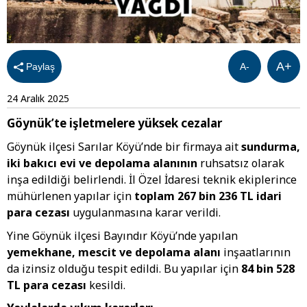
A+
Paylaş
A-
24 Aralık 2025
Göynük’te işletmelere yüksek cezalar
Göynük ilçesi Sarılar Köyü’nde bir firmaya ait
sundurma,
iki bakıcı evi ve depolama alanının
ruhsatsız olarak
inşa edildiği belirlendi. İl Özel İdaresi teknik ekiplerince
mühürlenen yapılar için
toplam 267 bin 236 TL idari
para cezası
uygulanmasına karar verildi.
Yine Göynük ilçesi Bayındır Köyü’nde yapılan
yemekhane, mescit ve depolama alanı
inşaatlarının
da izinsiz olduğu tespit edildi. Bu yapılar için
84 bin 528
TL para cezası
kesildi.