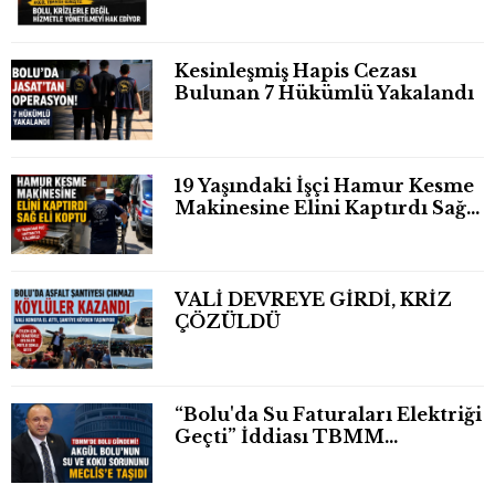
Kesinleşmiş Hapis Cezası
Bulunan 7 Hükümlü Yakalandı
19 Yaşındaki İşçi Hamur Kesme
Makinesine Elini Kaptırdı Sağ
Eli Bileğinden Koptu
VALİ DEVREYE GİRDİ, KRİZ
ÇÖZÜLDÜ
“Bolu'da Su Faturaları Elektriği
Geçti” İddiası TBMM
Gündeminde