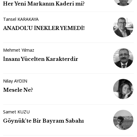
Her Yeni Markanın Kaderi mi?
Tansel KARAKAYA
ANADOL'U İNEKLER YEMEDİ!
Mehmet Yılmaz
İnsanı Yücelten Karakterdir
Nilay AYDIN
Mesele Ne?
Samet KUZU
Göynük'te Bir Bayram Sabahı