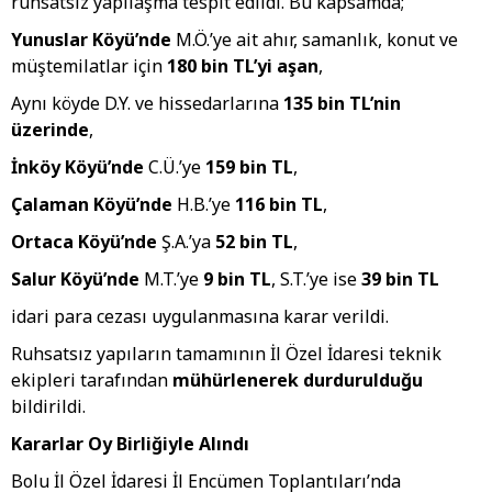
ruhsatsız yapılaşma tespit edildi. Bu kapsamda;
Yunuslar Köyü’nde
M.Ö.’ye ait ahır, samanlık, konut ve
müştemilatlar için
180 bin TL’yi aşan
,
Aynı köyde D.Y. ve hissedarlarına
135 bin TL’nin
üzerinde
,
İnköy Köyü’nde
C.Ü.’ye
159 bin TL
,
Çalaman Köyü’nde
H.B.’ye
116 bin TL
,
Ortaca Köyü’nde
Ş.A.’ya
52 bin TL
,
Salur Köyü’nde
M.T.’ye
9 bin TL
, S.T.’ye ise
39 bin TL
idari para cezası uygulanmasına karar verildi.
Ruhsatsız yapıların tamamının İl Özel İdaresi teknik
ekipleri tarafından
mühürlenerek durdurulduğu
bildirildi.
Kararlar Oy Birliğiyle Alındı
Bolu İl Özel İdaresi İl Encümen Toplantıları’nda