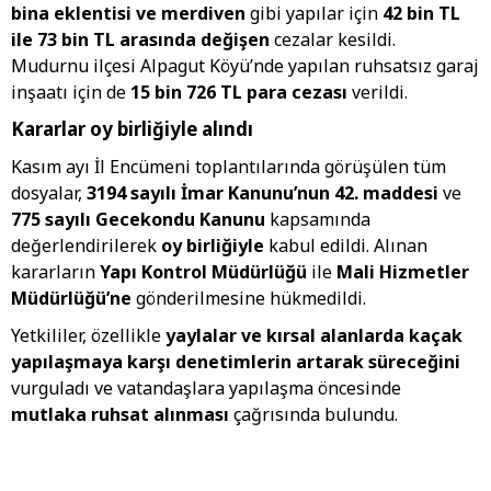
bina eklentisi ve merdiven
gibi yapılar için
42 bin TL
ile 73 bin TL arasında değişen
cezalar kesildi.
Mudurnu ilçesi Alpagut Köyü’nde yapılan ruhsatsız garaj
inşaatı için de
15 bin 726 TL para cezası
verildi.
Kararlar oy birliğiyle alındı
Kasım ayı İl Encümeni toplantılarında görüşülen tüm
dosyalar,
3194 sayılı İmar Kanunu’nun 42. maddesi
ve
775 sayılı Gecekondu Kanunu
kapsamında
değerlendirilerek
oy birliğiyle
kabul edildi. Alınan
kararların
Yapı Kontrol Müdürlüğü
ile
Mali Hizmetler
Müdürlüğü’ne
gönderilmesine hükmedildi.
Yetkililer, özellikle
yaylalar ve kırsal alanlarda kaçak
yapılaşmaya karşı denetimlerin artarak süreceğini
vurguladı ve vatandaşlara yapılaşma öncesinde
mutlaka ruhsat alınması
çağrısında bulundu.