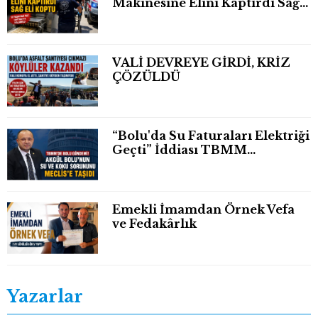
Makinesine Elini Kaptırdı Sağ
Eli Bileğinden Koptu
VALİ DEVREYE GİRDİ, KRİZ
ÇÖZÜLDÜ
“Bolu'da Su Faturaları Elektriği
Geçti” İddiası TBMM
Gündeminde
Emekli İmamdan Örnek Vefa
ve Fedakârlık
Yazarlar