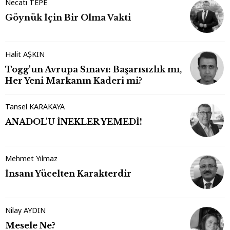
Necati TEPE
Göynük İçin Bir Olma Vakti
Halit AŞKIN
Togg'un Avrupa Sınavı: Başarısızlık mı,
Her Yeni Markanın Kaderi mi?
Tansel KARAKAYA
ANADOL'U İNEKLER YEMEDİ!
Mehmet Yılmaz
İnsanı Yücelten Karakterdir
Nilay AYDIN
Mesele Ne?