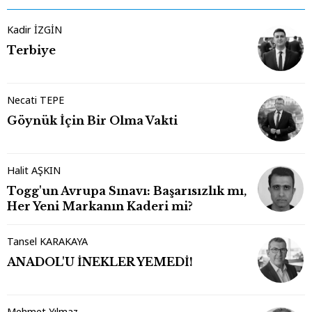
Kadir İZGİN
Terbiye
Necati TEPE
Göynük İçin Bir Olma Vakti
Halit AŞKIN
Togg'un Avrupa Sınavı: Başarısızlık mı,
Her Yeni Markanın Kaderi mi?
Tansel KARAKAYA
ANADOL'U İNEKLER YEMEDİ!
Mehmet Yılmaz