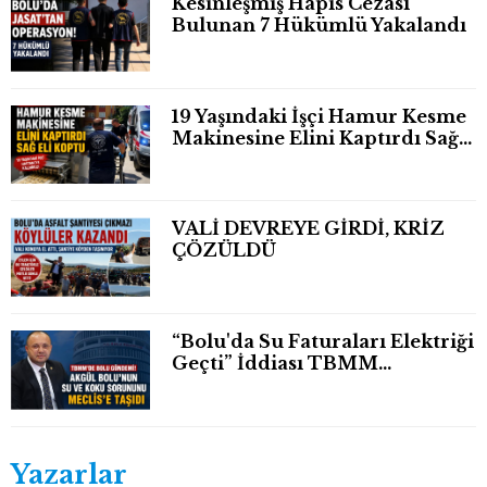
Kesinleşmiş Hapis Cezası
Bulunan 7 Hükümlü Yakalandı
19 Yaşındaki İşçi Hamur Kesme
Makinesine Elini Kaptırdı Sağ
Eli Bileğinden Koptu
VALİ DEVREYE GİRDİ, KRİZ
ÇÖZÜLDÜ
“Bolu'da Su Faturaları Elektriği
Geçti” İddiası TBMM
Gündeminde
Yazarlar