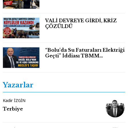
Eli Bileğinden Koptu
VALİ DEVREYE GİRDİ, KRİZ
ÇÖZÜLDÜ
“Bolu'da Su Faturaları Elektriği
Geçti” İddiası TBMM
Gündeminde
Yazarlar
Kadir İZGİN
Terbiye