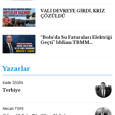
VALİ DEVREYE GİRDİ, KRİZ
ÇÖZÜLDÜ
“Bolu'da Su Faturaları Elektriği
Geçti” İddiası TBMM
Gündeminde
Yazarlar
Kadir İZGİN
Terbiye
Necati TEPE