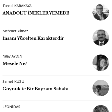
Tansel KARAKAYA
ANADOL'U İNEKLER YEMEDİ!
Mehmet Yılmaz
İnsanı Yücelten Karakterdir
Nilay AYDIN
Mesele Ne?
Samet KUZU
Göynük'te Bir Bayram Sabahı
LEONİDAS