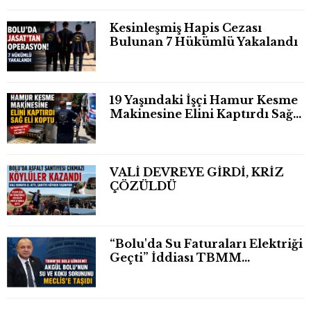
Kesinleşmiş Hapis Cezası
Bulunan 7 Hükümlü Yakalandı
19 Yaşındaki İşçi Hamur Kesme
Makinesine Elini Kaptırdı Sağ
Eli Bileğinden Koptu
VALİ DEVREYE GİRDİ, KRİZ
ÇÖZÜLDÜ
“Bolu'da Su Faturaları Elektriği
Geçti” İddiası TBMM
Gündeminde