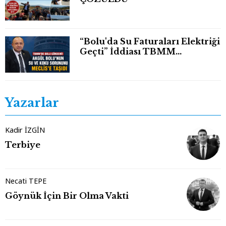
“Bolu'da Su Faturaları Elektriği
Geçti” İddiası TBMM
Gündeminde
Yazarlar
Kadir İZGİN
Terbiye
Necati TEPE
Göynük İçin Bir Olma Vakti