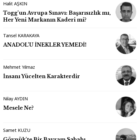
Halit AŞKIN
Togg'un Avrupa Sınavı: Başarısızlık mı,
Her Yeni Markanın Kaderi mi?
Tansel KARAKAYA
ANADOL'U İNEKLER YEMEDİ!
Mehmet Yılmaz
İnsanı Yücelten Karakterdir
Nilay AYDIN
Mesele Ne?
Samet KUZU
Göynük'te Bir Bayram Sabahı