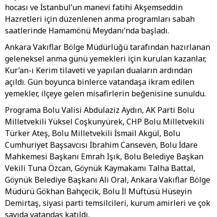
hocası ve İstanbul’un manevi fatihi Akşemseddin
Hazretleri için düzenlenen anma programları sabah
saatlerinde Hamamönü Meydanı’nda başladı.
Ankara Vakıflar Bölge Müdürlüğü tarafından hazırlanan
geleneksel anma günü yemekleri için kurulan kazanlar,
Kur’an-ı Kerim tilaveti ve yapılan duaların ardından
açıldı. Gün boyunca binlerce vatandaşa ikram edilen
yemekler, ilçeye gelen misafirlerin beğenisine sunuldu.
Programa Bolu Valisi Abdulaziz Aydın, AK Parti Bolu
Milletvekili Yüksel Coşkunyürek, CHP Bolu Milletvekili
Türker Ateş, Bolu Milletvekili İsmail Akgül, Bolu
Cumhuriyet Başsavcısı İbrahim Canseven, Bolu İdare
Mahkemesi Başkanı Emrah Işık, Bolu Belediye Başkan
Vekili Tuna Özcan, Göynük Kaymakamı Talha Battal,
Göynük Belediye Başkanı Ali Oral, Ankara Vakıflar Bölge
Müdürü Gökhan Bahçecik, Bolu İl Müftüsü Hüseyin
Demirtaş, siyasi parti temsilcileri, kurum amirleri ve çok
sayıda vatandaş katıldı.