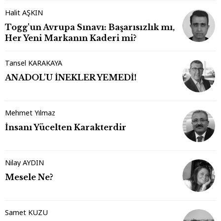
Halit AŞKIN
Togg'un Avrupa Sınavı: Başarısızlık mı,
Her Yeni Markanın Kaderi mi?
Tansel KARAKAYA
ANADOL'U İNEKLER YEMEDİ!
Mehmet Yılmaz
İnsanı Yücelten Karakterdir
Nilay AYDIN
Mesele Ne?
Samet KUZU