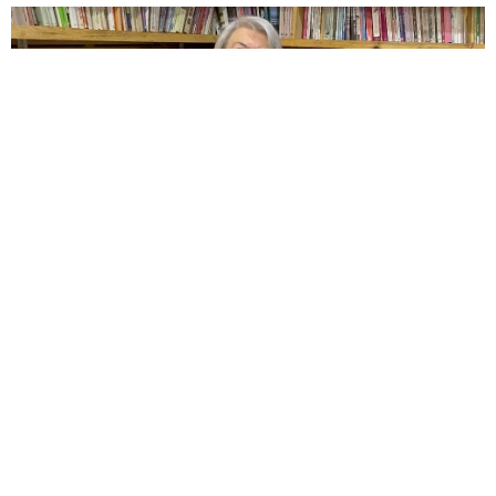
A+
Paylaş
A-
11 Eylül 2024
Göynük ilçesinde 2017 yılında başlayan bu girişim,
Törüner’in dedesinden miras kalan, Osmanlı dönemine
ait 150 yıllık konağı yaşatmak ve bir kültürel merkeze
dönüştürme isteğiyle ortaya çıktı. Osmanlı mimarisinin