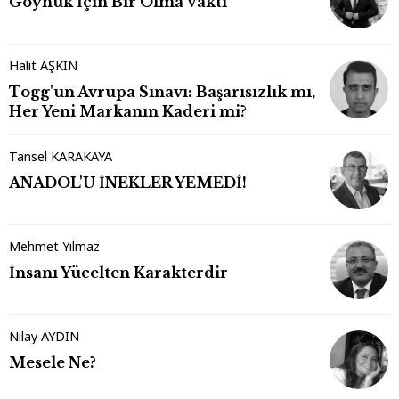
Göynük İçin Bir Olma Vakti
Halit AŞKIN
Togg'un Avrupa Sınavı: Başarısızlık mı,
Her Yeni Markanın Kaderi mi?
Tansel KARAKAYA
ANADOL'U İNEKLER YEMEDİ!
Mehmet Yılmaz
İnsanı Yücelten Karakterdir
Nilay AYDIN
Mesele Ne?