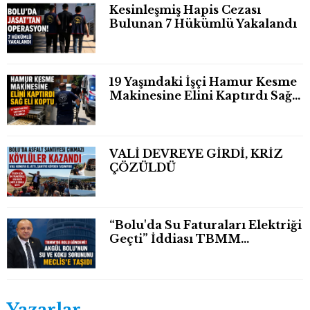
Kesinleşmiş Hapis Cezası
Bulunan 7 Hükümlü Yakalandı
19 Yaşındaki İşçi Hamur Kesme
Makinesine Elini Kaptırdı Sağ
Eli Bileğinden Koptu
VALİ DEVREYE GİRDİ, KRİZ
ÇÖZÜLDÜ
“Bolu'da Su Faturaları Elektriği
Geçti” İddiası TBMM
Gündeminde
Yazarlar