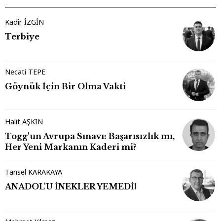
Kadir İZGİN
Terbiye
Necati TEPE
Göynük İçin Bir Olma Vakti
Halit AŞKIN
Togg'un Avrupa Sınavı: Başarısızlık mı,
Her Yeni Markanın Kaderi mi?
Tansel KARAKAYA
ANADOL'U İNEKLER YEMEDİ!