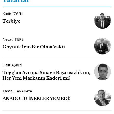
Kadir İZGİN
Terbiye
Necati TEPE
Göynük İçin Bir Olma Vakti
Halit AŞKIN
Togg'un Avrupa Sınavı: Başarısızlık mı,
Her Yeni Markanın Kaderi mi?
Tansel KARAKAYA
ANADOL'U İNEKLER YEMEDİ!