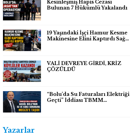
Kesinleşmiş Hapis Cezası
Bulunan 7 Hükümlü Yakalandı
19 Yaşındaki İşçi Hamur Kesme
Makinesine Elini Kaptırdı Sağ
Eli Bileğinden Koptu
VALİ DEVREYE GİRDİ, KRİZ
ÇÖZÜLDÜ
“Bolu'da Su Faturaları Elektriği
Geçti” İddiası TBMM
Gündeminde
Yazarlar