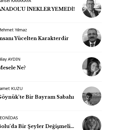
ansel KARAKAYA
ANADOL'U İNEKLER YEMEDİ!
ehmet Yılmaz
İnsanı Yücelten Karakterdir
ilay AYDIN
Mesele Ne?
amet KUZU
Göynük'te Bir Bayram Sabahı
EONİDAS
Bolu'da Bir Şeyler Değişmeli…