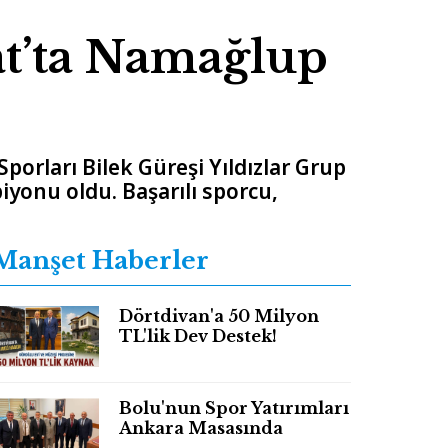
t’ta Namağlup
orları Bilek Güreşi Yıldızlar Grup
yonu oldu. Başarılı sporcu,
Manşet Haberler
Dörtdivan'a 50 Milyon
TL'lik Dev Destek!
Bolu'nun Spor Yatırımları
Ankara Masasında