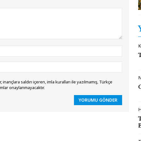
K
N
 inançlara saldırı içeren, imla kuralları ile yazılmamış, Türkçe
umlar onaylanmayacaktır.
YORUMU GÖNDER
H
B