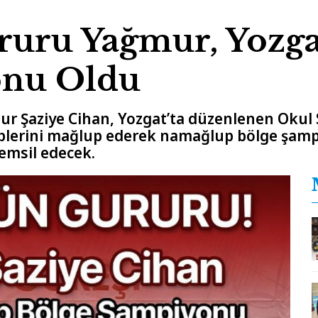
uru Yağmur, Yozga
onu Oldu
 Şaziye Cihan, Yozgat’ta düzenlenen Okul Sp
iplerini mağlup ederek namağlup bölge şampi
emsil edecek.