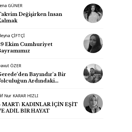
ena GÜNER
Takvim Değişirken İnsan
Kalmak
leyna ÇİFTÇİ
29 Ekim Cumhuriyet
Bayramımız
avut ÖZER
Gerede'den Bayındır'a Bir
Yolculuğun Ardındaki
İzlenimler
lif Nur KARAR HIZLI
8 MART: KADINLAR İÇİN EŞİT
VE ADİL BİR HAYAT