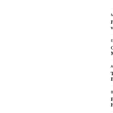
M
v
E
A
B
F