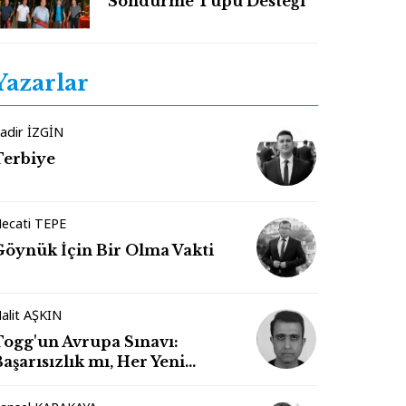
Söndürme Tüpü Desteği
Yazarlar
adir İZGİN
Terbiye
ecati TEPE
Göynük İçin Bir Olma Vakti
alit AŞKIN
Togg'un Avrupa Sınavı:
aşarısızlık mı, Her Yeni
Markanın Kaderi mi?