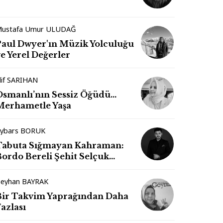
ustafa Umur ULUDAĞ
Paul Dwyer'ın Müzik Yolculuğu
e Yerel Değerler
lif SARIHAN
Osmanlı’nın Sessiz Öğüdü…
Merhametle Yaşa
ybars BORUK
Tabuta Sığmayan Kahraman:
Bordo Bereli Şehit Selçuk
Paker
eyhan BAYRAK
Bir Takvim Yaprağından Daha
azlası