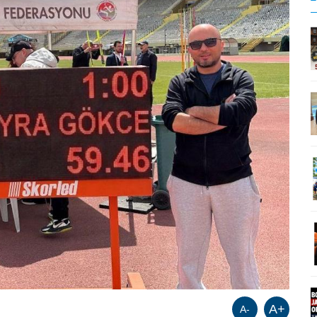
A+
A-