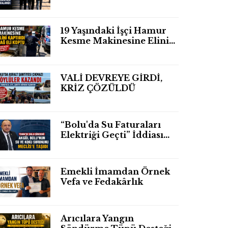
Yakalandı
19 Yaşındaki İşçi Hamur
Kesme Makinesine Elini
Kaptırdı Sağ Eli
Bileğinden Koptu
VALİ DEVREYE GİRDİ,
KRİZ ÇÖZÜLDÜ
“Bolu'da Su Faturaları
Elektriği Geçti” İddiası
TBMM Gündeminde
Emekli İmamdan Örnek
Vefa ve Fedakârlık
Arıcılara Yangın