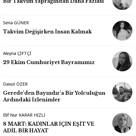
Bir Takvim Yaprağından Daha Fazlası
Sena GÜNER
Takvim Değişirken İnsan Kalmak
Aleyna ÇİFTÇİ
29 Ekim Cumhuriyet Bayramımız
Davut ÖZER
Gerede'den Bayındır'a Bir Yolculuğun
Ardındaki İzlenimler
Elif Nur KARAR HIZLI
8 MART: KADINLAR İÇİN EŞİT VE
ADİL BİR HAYAT