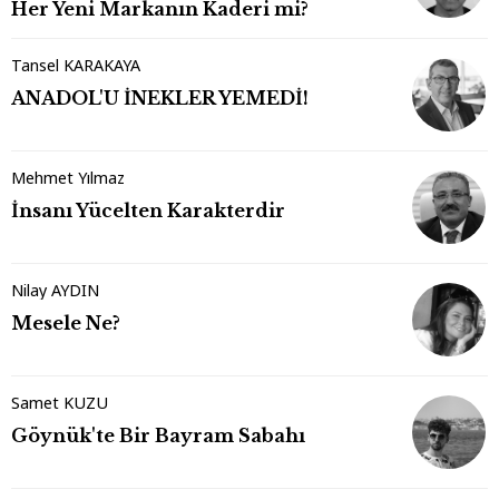
Her Yeni Markanın Kaderi mi?
Tansel KARAKAYA
ANADOL'U İNEKLER YEMEDİ!
Mehmet Yılmaz
İnsanı Yücelten Karakterdir
Nilay AYDIN
Mesele Ne?
Samet KUZU
Göynük'te Bir Bayram Sabahı