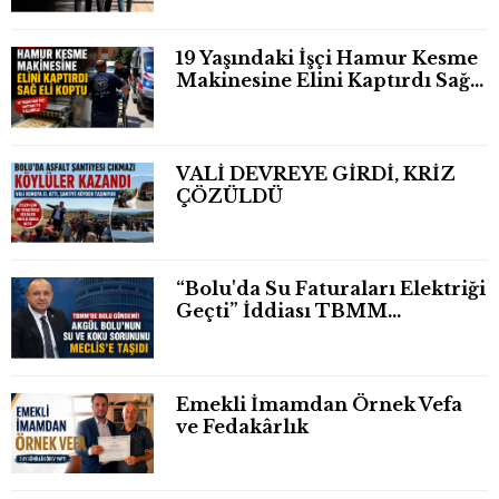
19 Yaşındaki İşçi Hamur Kesme
Makinesine Elini Kaptırdı Sağ
Eli Bileğinden Koptu
VALİ DEVREYE GİRDİ, KRİZ
ÇÖZÜLDÜ
“Bolu'da Su Faturaları Elektriği
Geçti” İddiası TBMM
Gündeminde
Emekli İmamdan Örnek Vefa
ve Fedakârlık