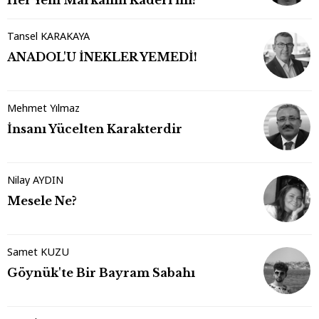
Her Yeni Markanın Kaderi mi?
Tansel KARAKAYA
ANADOL'U İNEKLER YEMEDİ!
Mehmet Yılmaz
İnsanı Yücelten Karakterdir
Nilay AYDIN
Mesele Ne?
Samet KUZU
Göynük'te Bir Bayram Sabahı