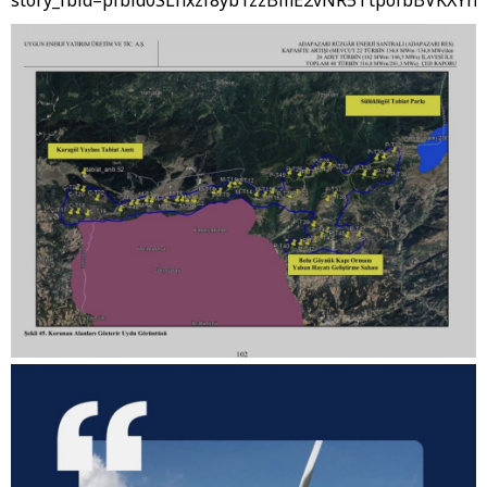
story_fbid=pfbid0SLhxzf8yb1zzBmE2vNR5TtpofbBVKX