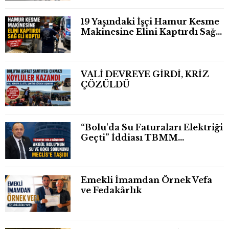
19 Yaşındaki İşçi Hamur Kesme
Makinesine Elini Kaptırdı Sağ
Eli Bileğinden Koptu
VALİ DEVREYE GİRDİ, KRİZ
ÇÖZÜLDÜ
“Bolu'da Su Faturaları Elektriği
Geçti” İddiası TBMM
Gündeminde
Emekli İmamdan Örnek Vefa
ve Fedakârlık