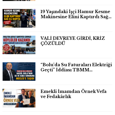
19 Yaşındaki İşçi Hamur Kesme
Makinesine Elini Kaptırdı Sağ
Eli Bileğinden Koptu
VALİ DEVREYE GİRDİ, KRİZ
ÇÖZÜLDÜ
“Bolu'da Su Faturaları Elektriği
Geçti” İddiası TBMM
Gündeminde
Emekli İmamdan Örnek Vefa
ve Fedakârlık