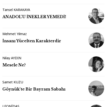
Tansel KARAKAYA
ANADOL'U İNEKLER YEMEDİ!
Mehmet Yılmaz
İnsanı Yücelten Karakterdir
Nilay AYDIN
Mesele Ne?
Samet KUZU
Göynük'te Bir Bayram Sabahı
LEONİDAS