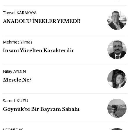
Tansel KARAKAYA
ANADOL'U İNEKLER YEMEDİ!
Mehmet Yılmaz
İnsanı Yücelten Karakterdir
Nilay AYDIN
Mesele Ne?
Samet KUZU
Göynük'te Bir Bayram Sabahı
LEONİDAS