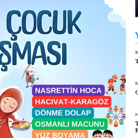
K
N
H
B