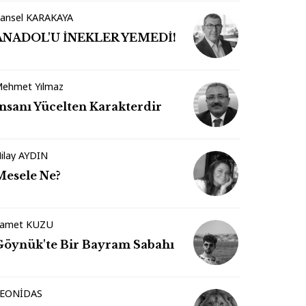
ansel KARAKAYA
ANADOL'U İNEKLER YEMEDİ!
ehmet Yılmaz
İnsanı Yücelten Karakterdir
ilay AYDIN
Mesele Ne?
amet KUZU
Göynük'te Bir Bayram Sabahı
EONİDAS