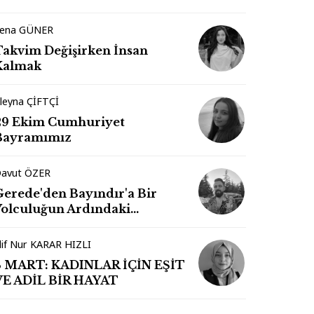
ena GÜNER
Takvim Değişirken İnsan
Kalmak
leyna ÇİFTÇİ
29 Ekim Cumhuriyet
Bayramımız
avut ÖZER
Gerede'den Bayındır'a Bir
Yolculuğun Ardındaki
İzlenimler
lif Nur KARAR HIZLI
8 MART: KADINLAR İÇİN EŞİT
VE ADİL BİR HAYAT