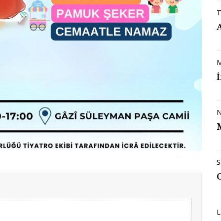
T
M
N
S
L