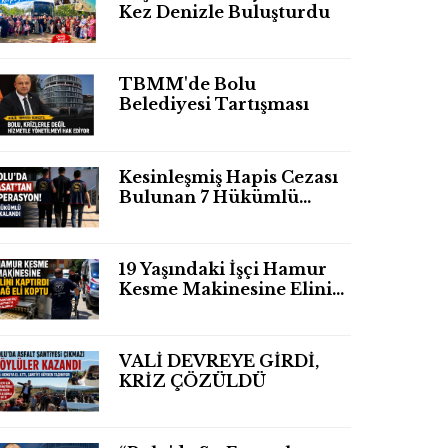
Kez Denizle Buluşturdu
TBMM'de Bolu
Belediyesi Tartışması
Kesinleşmiş Hapis Cezası
Bulunan 7 Hükümlü
Yakalandı
19 Yaşındaki İşçi Hamur
Kesme Makinesine Elini
Kaptırdı Sağ Eli
Bileğinden Koptu
VALİ DEVREYE GİRDİ,
KRİZ ÇÖZÜLDÜ