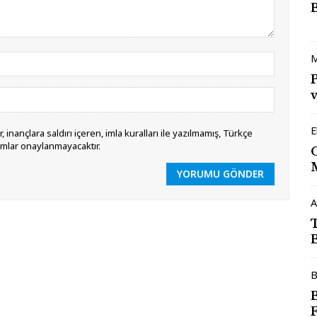
M
v
E
 inançlara saldırı içeren, imla kuralları ile yazılmamış, Türkçe
umlar onaylanmayacaktır.
YORUMU GÖNDER
A
B
F