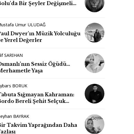
Bolu'da Bir Şeyler Değişmeli…
ustafa Umur ULUDAĞ
Paul Dwyer'ın Müzik Yolculuğu
e Yerel Değerler
lif SARIHAN
Osmanlı’nın Sessiz Öğüdü…
Merhametle Yaşa
ybars BORUK
Tabuta Sığmayan Kahraman:
Bordo Bereli Şehit Selçuk
Paker
eyhan BAYRAK
Bir Takvim Yaprağından Daha
azlası