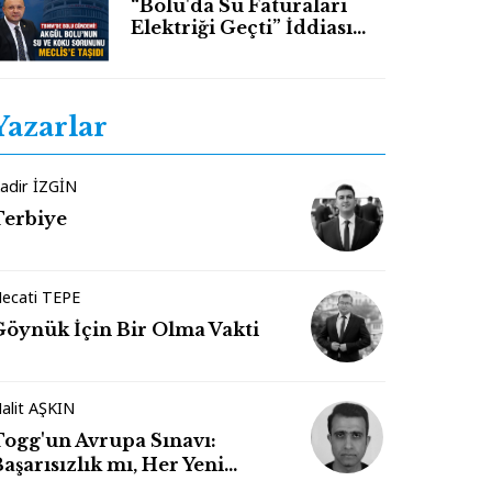
“Bolu'da Su Faturaları
Elektriği Geçti” İddiası
TBMM Gündeminde
Yazarlar
adir İZGİN
Terbiye
ecati TEPE
Göynük İçin Bir Olma Vakti
alit AŞKIN
Togg'un Avrupa Sınavı:
aşarısızlık mı, Her Yeni
Markanın Kaderi mi?