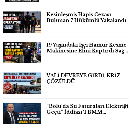
Kesinleşmiş Hapis Cezası
Bulunan 7 Hükümlü Yakalandı
19 Yaşındaki İşçi Hamur Kesme
Makinesine Elini Kaptırdı Sağ
Eli Bileğinden Koptu
VALİ DEVREYE GİRDİ, KRİZ
ÇÖZÜLDÜ
“Bolu'da Su Faturaları Elektriği
Geçti” İddiası TBMM
Gündeminde