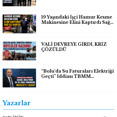
19 Yaşındaki İşçi Hamur Kesme
Makinesine Elini Kaptırdı Sağ
Eli Bileğinden Koptu
VALİ DEVREYE GİRDİ, KRİZ
ÇÖZÜLDÜ
“Bolu'da Su Faturaları Elektriği
Geçti” İddiası TBMM
Gündeminde
Yazarlar