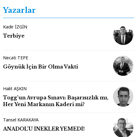
Yazarlar
Kadir İZGİN
Terbiye
Necati TEPE
Göynük İçin Bir Olma Vakti
Halit AŞKIN
Togg'un Avrupa Sınavı: Başarısızlık mı,
Her Yeni Markanın Kaderi mi?
Tansel KARAKAYA
ANADOL'U İNEKLER YEMEDİ!