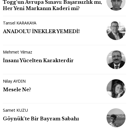
Togg'un Avrupa Sınavı: Başarısızlık mı,
Her Yeni Markanın Kaderi mi?
Tansel KARAKAYA
ANADOL'U İNEKLER YEMEDİ!
Mehmet Yılmaz
İnsanı Yücelten Karakterdir
Nilay AYDIN
Mesele Ne?
Samet KUZU
Göynük'te Bir Bayram Sabahı