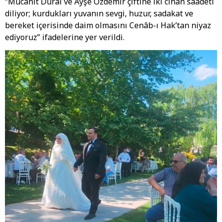
“Mücahit Dural ve Ayşe Özdemir çiftine iki cihan saadeti
diliyor; kurdukları yuvanın sevgi, huzur, sadakat ve
bereket içerisinde daim olmasını Cenâb-ı Hak’tan niyaz
ediyoruz” ifadelerine yer verildi.