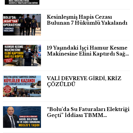
Kesinleşmiş Hapis Cezası
Bulunan 7 Hükümlü Yakalandı
19 Yaşındaki İşçi Hamur Kesme
Makinesine Elini Kaptırdı Sağ
Eli Bileğinden Koptu
VALİ DEVREYE GİRDİ, KRİZ
ÇÖZÜLDÜ
“Bolu'da Su Faturaları Elektriği
Geçti” İddiası TBMM
Gündeminde