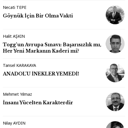
Necati TEPE
Göynük İçin Bir Olma Vakti
Halit AŞKIN
Togg'un Avrupa Sınavı: Başarısızlık mı,
Her Yeni Markanın Kaderi mi?
Tansel KARAKAYA
ANADOL'U İNEKLER YEMEDİ!
Mehmet Yılmaz
İnsanı Yücelten Karakterdir
Nilay AYDIN