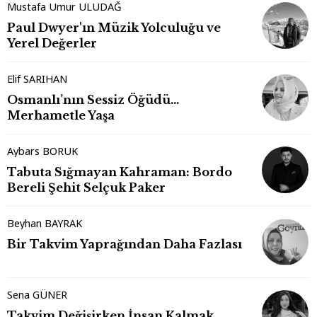
Mustafa Umur ULUDAĞ
Paul Dwyer'ın Müzik Yolculuğu ve
Yerel Değerler
Elif SARIHAN
Osmanlı’nın Sessiz Öğüdü…
Merhametle Yaşa
Aybars BORUK
Tabuta Sığmayan Kahraman: Bordo
Bereli Şehit Selçuk Paker
Beyhan BAYRAK
Bir Takvim Yaprağından Daha Fazlası
Sena GÜNER
Takvim Değişirken İnsan Kalmak