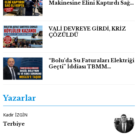
Makinesine Elini Kaptırdı Sağ
Eli Bileğinden Koptu
VALİ DEVREYE GİRDİ, KRİZ
ÇÖZÜLDÜ
“Bolu'da Su Faturaları Elektriği
Geçti” İddiası TBMM
Gündeminde
Yazarlar
Kadir İZGİN
Terbiye