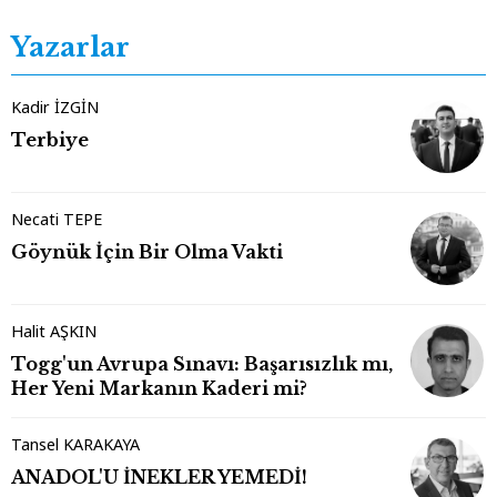
Yazarlar
Kadir İZGİN
Terbiye
Necati TEPE
Göynük İçin Bir Olma Vakti
Halit AŞKIN
Togg'un Avrupa Sınavı: Başarısızlık mı,
Her Yeni Markanın Kaderi mi?
Tansel KARAKAYA
ANADOL'U İNEKLER YEMEDİ!