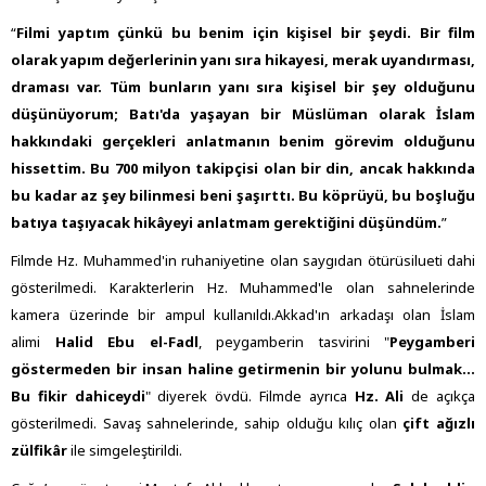
“
Filmi yaptım çünkü bu benim için kişisel bir şeydi. Bir film
olarak yapım değerlerinin yanı sıra hikayesi, merak uyandırması,
draması var. Tüm bunların yanı sıra kişisel bir şey olduğunu
düşünüyorum; Batı'da yaşayan bir Müslüman olarak İslam
hakkındaki gerçekleri anlatmanın benim görevim olduğunu
hissettim. Bu 700 milyon takipçisi olan bir din, ancak hakkında
bu kadar az şey bilinmesi beni şaşırttı. Bu köprüyü, bu boşluğu
batıya taşıyacak hikâyeyi anlatmam gerektiğini düşündüm.
”
Filmde Hz. Muhammed'in ruhaniyetine olan saygıdan ötürüsilueti dahi
gösterilmedi. Karakterlerin Hz. Muhammed'le olan sahnelerinde
kamera üzerinde bir ampul kullanıldı.Akkad'ın arkadaşı olan İslam
alimi
Halid Ebu el-Fadl
, peygamberin tasvirini "
Peygamberi
göstermeden bir insan haline getirmenin bir yolunu bulmak...
Bu fikir dahiceydi
" diyerek övdü. Filmde ayrıca
Hz. Ali
de açıkça
gösterilmedi. Savaş sahnelerinde, sahip olduğu kılıç olan
çift ağızlı
zülfikâr
ile simgeleştirildi.