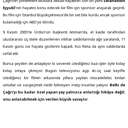
Çağrı’nın yönetmeni Mustafa Akkad hayatının son on yılını
Selahaddin
Eyyubî
'nin hayatını konu edecek bir film için sponsor arayarak geçirdi.
Bu film için İstanbul Büyükçekmece'de bir set bile kurdu ancak sponsor
bulamadığı için ABD'ye döndü.
9 Kasım 2005'te Ürdün'ün başkenti Amman'da, el kaide tarafından
uluslararası üç otele düzenlenen intihar saldırılarında ağır yaralandı, 11
Kasım günü ise hayata gözlerini kapadı. Kızı Rima da aynı saldırılarda
vefat etti.
Bunca şeyden de anlaşılıyor ki severek izlediğimiz bazı işler öyle kolay
kolay ortaya çıkmıyor. Bugün televizyonu açıp iki-üç saat keyifle
izlediğimiz bir filmin arkasında yıllara yayılan mücadeleler, kırılan
umutlar ve vazgeçmek nedir bilmeyen inatçı insanlar yatıyor.
Belki de
Çağrı’yı bu kadar özel yapan şey yalnızca anlattığı hikâye değil;
onu anlatabilmek için verilen büyük savaştır
.