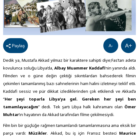
A+
Paylaş
A-
Dedik ya, Mustafa Akkad yılmaz bir karaktere sahipti diye;Fas’tan adeta
kovulunca soluğu Libya’da,
Albay Muammer Kaddafi
’nin yanında aldı.
Filmden ve o güne değin çektiği sıkıntılardan bahsederek filmin
çekimleri tamamlanmış bazı sahnelerinin ham halini izletmeyi teklif etti.
Kaddafi sessiz ve pür dikkat izlediklerinden çok etkilendi ve Akkad’a
“
Her şeyi toparla Libya’ya gel. Gereken her şeyi ben
tamamlayacağım
” dedi. Tek şartı Libya halk kahramanı olan
Ömer
Muhtar
’ın hayatının da Akkad tarafından filme çekilmesiydi.
Film bin bir güçlüğe rağmen tamamlandı tamamlanmasına ama eksik bir
parça vardı:
Müzikler
. Akkad, bu iş için Fransız besteci
Maurice