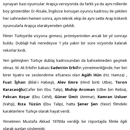
oynayan bazı oyuncular Arapça versiyonda da farklı ya da aynı rollerde
boy gösterdiler. Er-Risale, İngilizce konuşan oyuncu kadrosu ile çekilen
her sahneden hemen sonra, aynı teknik ekip ile aynı sette Arap kökenli
oyuncularla Arapça olarakyeniden çekildi.
Filmin Türkiye’de vizyona girmesi, prömiyerinden ancak bir yıl sonrayı
buldu. Dublajlı hali neredeyse 1 yıla yakın bir süre vizyonda kalarak
rekorlar kırdı.
Yeri gelmişken Türkçe dublaj kadrosundan da bahsetmeden geçmek
olmaz. M. Ali Erbil’in babası
Sadettin Erbil
’in yönetmenliğinde, her biri
birer tiyatro ve seslendirme efsanesi olan
Agâh Hün
(Hz. Hamza) ,
Fuat İşhan
(Bilal-i Habeşi),
Alev Emre
(Hind binti Utbe),
Toron
Karacaoğlu
(Cafer bin Ebu Talip),
Muhip Arcıman
(Utbe bin Rebia),
Pekcan Koşar
(Ebu Cehil),
Güner Ümit
(Ammar),
Kamran Usluer
(Vahşi),
Rıza Tüzün
(Ebu Talip), hatta
Şener Şen
(Yasir) filmdeki
karakterlere Türkçe olarak hayat verdi.
Yönetmen Mustafa Akkad 1976’da verdiği bir röportajda filmle ilgili
olarak şunları söylemişti: