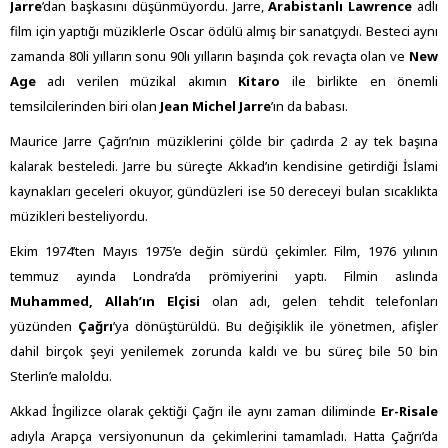
Jarre
’dan başkasını düşünmüyordu. Jarre,
Arabistanlı Lawrence
adlı
film için yaptığı müziklerle Oscar ödülü almış bir sanatçıydı. Besteci aynı
zamanda 80li yılların sonu 90lı yılların başında çok revaçta olan ve
New
Age
adı verilen müzikal akımın
Kitaro
ile birlikte en önemli
temsilcilerinden biri olan
Jean Michel Jarre
’ın da babası.
Maurice Jarre Çağrı’nın müziklerini çölde bir çadırda 2 ay tek başına
kalarak besteledi. Jarre bu süreçte Akkad’ın kendisine getirdiği İslami
kaynakları geceleri okuyor, gündüzleri ise 50 dereceyi bulan sıcaklıkta
müzikleri besteliyordu.
Ekim 1974’ten Mayıs 1975’e değin sürdü çekimler. Film, 1976 yılının
temmuz ayında Londra’da prömiyerini yaptı. Filmin aslında
Muhammed, Allah’ın Elçisi
olan adı, gelen tehdit telefonları
yüzünden
Çağrı
’ya dönüştürüldü. Bu değişiklik ile yönetmen, afişler
dahil birçok şeyi yenilemek zorunda kaldı ve bu süreç bile 50 bin
Sterlin’e maloldu.
Akkad İngilizce olarak çektiği Çağrı ile aynı zaman diliminde
Er-Risale
adıyla Arapça versiyonunun da çekimlerini tamamladı. Hatta Çağrı’da