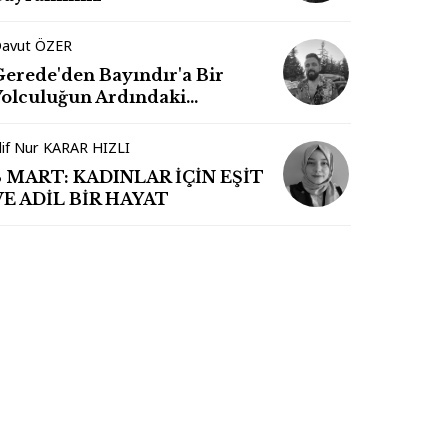
avut ÖZER
Gerede'den Bayındır'a Bir
Yolculuğun Ardındaki
İzlenimler
lif Nur KARAR HIZLI
8 MART: KADINLAR İÇİN EŞİT
VE ADİL BİR HAYAT