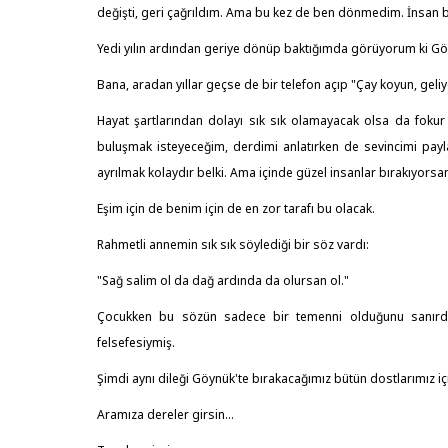
değişti, geri çağrıldım. Ama bu kez de ben dönmedim. İnsan ba
Yedi yılın ardından geriye dönüp baktığımda görüyorum ki Gö
Bana, aradan yıllar geçse de bir telefon açıp "Çay koyun, geliy
Hayat şartlarından dolayı sık sık olamayacak olsa da fokur
buluşmak isteyeceğim, derdimi anlatırken de sevincimi payla
ayrılmak kolaydır belki. Ama içinde güzel insanlar bırakıyorsan
Eşim için de benim için de en zor tarafı bu olacak.
Rahmetli annemin sık sık söylediği bir söz vardı:
"Sağ salim ol da dağ ardında da olursan ol."
Çocukken bu sözün sadece bir temenni olduğunu sanırdım.
felsefesiymiş.
Şimdi aynı dileği Göynük'te bırakacağımız bütün dostlarımız iç
Aramıza dereler girsin...