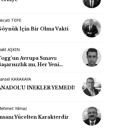
ecati TEPE
Göynük İçin Bir Olma Vakti
alit AŞKIN
Togg'un Avrupa Sınavı:
aşarısızlık mı, Her Yeni
Markanın Kaderi mi?
ansel KARAKAYA
ANADOL'U İNEKLER YEMEDİ!
ehmet Yılmaz
İnsanı Yücelten Karakterdir