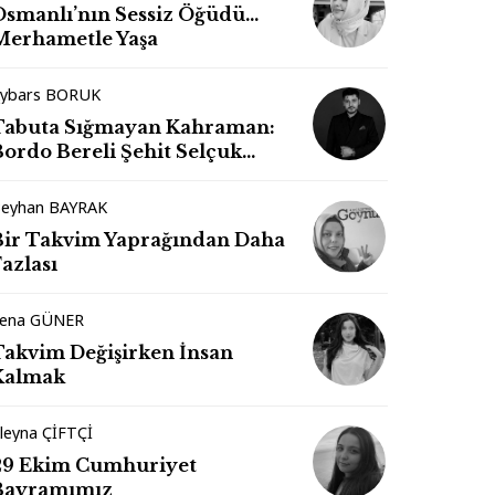
Osmanlı’nın Sessiz Öğüdü…
Merhametle Yaşa
ybars BORUK
Tabuta Sığmayan Kahraman:
Bordo Bereli Şehit Selçuk
Paker
eyhan BAYRAK
Bir Takvim Yaprağından Daha
azlası
ena GÜNER
Takvim Değişirken İnsan
Kalmak
leyna ÇİFTÇİ
29 Ekim Cumhuriyet
Bayramımız