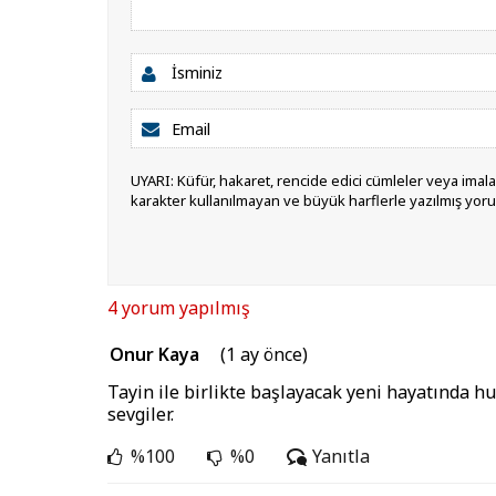
UYARI: Küfür, hakaret, rencide edici cümleler veya imalar,
karakter kullanılmayan ve büyük harflerle yazılmış yor
4 yorum yapılmış
Onur Kaya
(1 ay önce)
Tayin ile birlikte başlayacak yeni hayatında h
sevgiler.
%100
%0
Yanıtla