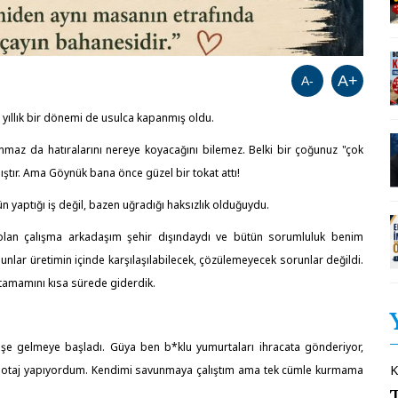
A+
A-
i yıllık bir dönemi de usulca kapanmış oldu.
anmaz da hatıralarını nereye koyacağını bilemez. Belki bir çoğunuz "çok
mıştır. Ama Göynük bana önce güzel bir tokat attı!
n yaptığı iş değil, bazen uğradığı haksızlık olduğuydu.
 olan çalışma arkadaşım şehir dışındaydı ve bütün sorumluluk benim
nlar üretimin içinde karşılaşılabilecek, çözülemeyecek sorunlar değildi.
 tamamını kısa sürede giderdik.
e gelmeye başladı. Güya ben b*klu yumurtaları ihracata gönderiyor,
K
e sabotaj yapıyordum. Kendimi savunmaya çalıştım ama tek cümle kurmama