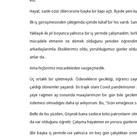
etti.
Hayat, sanki özür dilercesine başka bir kapı açtı. İlçede yeni k
İlk iş görüşmesinden çıktığımda içimde tuhaf bir his vardı. S
Yaklaşık iki yıl boyunca yalnızca bir iş yerinde çalışmadım; 
mücadele etmenin ne demek olduğunu yeniden öğrendim. Y
arkadaşlarımla. Eksiklerimiz oldu, yorulduğumuz günler ol
anlar da...
Ama hiçbirimiz mücadeleden vazgeçmedik.
Üç ortaklı bir işletmeydi. Ödeneklerin geciktiği, öğrenci sa
çaldığı dönemler yaşandı. En trajik olanı Covid pandemisini
şeye rağmen ay sonunda maaşlarımızın bir gün bile gecik
ödemesi olmadığını daha iyi anlıyorum. Bu, "Sizin emeğinize
Belki de bu yüzden, Göynük bana sadece kötü patronların olmad
da var olduğunu öğretti. Çalışma hayatımın en yorucu günlerin
(Bir başka iş yerinde ise yalnızca on beş gün çalıştıktan so