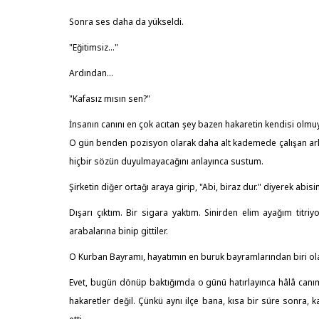
Sonra ses daha da yükseldi.
"Eğitimsiz..."
Ardından...
"Kafasız mısın sen?"
İnsanın canını en çok acıtan şey bazen hakaretin kendisi olmuyo
O gün benden pozisyon olarak daha alt kademede çalışan ark
hiçbir sözün duyulmayacağını anlayınca sustum.
Şirketin diğer ortağı araya girip, "Abi, biraz dur." diyerek abis
Dışarı çıktım. Bir sigara yaktım. Sinirden elim ayağım titri
arabalarına binip gittiler.
O Kurban Bayramı, hayatımın en buruk bayramlarından biri ol
Evet, bugün dönüp baktığımda o günü hatırlayınca hâlâ canım s
hakaretler değil. Çünkü aynı ilçe bana, kısa bir süre sonra, 