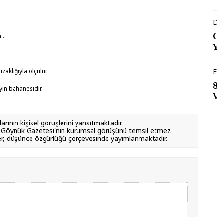
D
...
zaklığıyla ölçülür.
E
yın bahanesidir.
rının kişisel görüşlerini yansıtmaktadır.
ve Göynük Gazetesi'nin kurumsal görüşünü temsil etmez.
rmeler, düşünce özgürlüğü çerçevesinde yayımlanmaktadır.