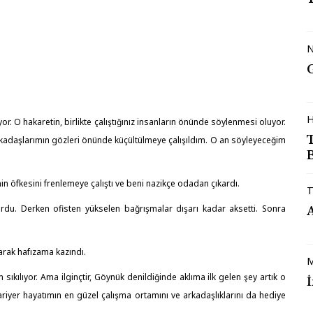
N
H
r. O hakaretin, birlikte çalıştığınız insanların önünde söylenmesi oluyor.
adaşlarımın gözleri önünde küçültülmeye çalışıldım. O an söyleyeceğim
B
inin öfkesini frenlemeye çalıştı ve beni nazikçe odadan çıkardı.
T
yordu. Derken ofisten yükselen bağrışmalar dışarı kadar aksetti. Sonra
arak hafızama kazındı.
M
ıkılıyor. Ama ilginçtir, Göynük denildiğinde aklıma ilk gelen şey artık o
kariyer hayatımın en güzel çalışma ortamını ve arkadaşlıklarını da hediye