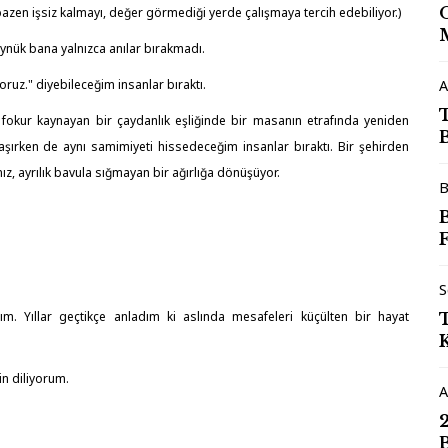
zen işsiz kalmayı, değer görmediği yerde çalışmaya tercih edebiliyor.)
ynük bana yalnızca anılar bırakmadı.
oruz." diyebileceğim insanlar bıraktı.
A
 fokur kaynayan bir çaydanlık eşliğinde bir masanın etrafında yeniden
şırken de aynı samimiyeti hissedeceğim insanlar bıraktı. Bir şehirden
ız, ayrılık bavula sığmayan bir ağırlığa dönüşüyor.
B
F
S
 Yıllar geçtikçe anladım ki aslında mesafeleri küçülten bir hayat
in diliyorum.
A