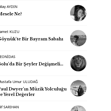
ilay AYDIN
Mesele Ne?
amet KUZU
Göynük'te Bir Bayram Sabahı
EONİDAS
Bolu'da Bir Şeyler Değişmeli…
ustafa Umur ULUDAĞ
Paul Dwyer'ın Müzik Yolculuğu
e Yerel Değerler
lif SARIHAN