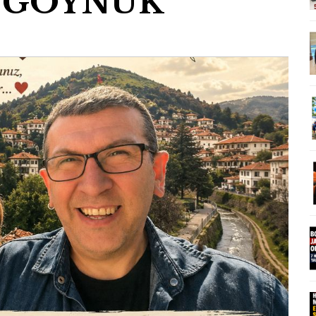
 GÖYNÜK