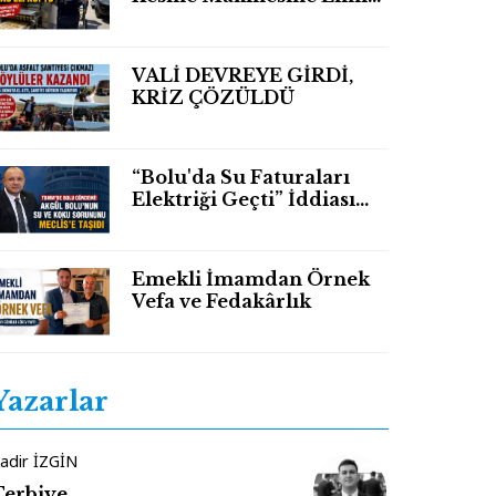
Kaptırdı Sağ Eli
Bileğinden Koptu
VALİ DEVREYE GİRDİ,
KRİZ ÇÖZÜLDÜ
“Bolu'da Su Faturaları
Elektriği Geçti” İddiası
TBMM Gündeminde
Emekli İmamdan Örnek
Vefa ve Fedakârlık
Yazarlar
adir İZGİN
Terbiye