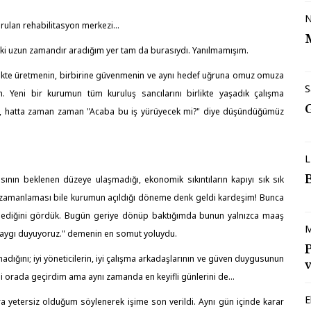
N
urulan rehabilitasyon merkezi...
anki uzun zamandır aradığım yer tam da burasıydı. Yanılmamışım.
birlikte üretmenin, birbirine güvenmenin ve aynı hedef uğruna omuz omuza
S
eni bir kurumun tüm kuruluş sancılarını birlikte yaşadık çalışma
du, hatta zaman zaman "Acaba bu iş yürüyecek mi?" diye düşündüğümüz
L
yısının beklenen düzeye ulaşmadığı, ekonomik sıkıntıların kapıyı sık sık
n zamanlaması bile kurumun açıldığı döneme denk geldi kardeşim! Bunca
mediğini gördük. Bugün geriye dönüp baktığımda bunun yalnızca maaş
M
 saygı duyuyoruz." demenin en somut yoluydu.
ığını; iyi yöneticilerin, iyi çalışma arkadaşlarının ve güven duygusunun
v
i orada geçirdim ama aynı zamanda en keyifli günlerini de...
E
nra yetersiz olduğum söylenerek işime son verildi. Aynı gün içinde karar