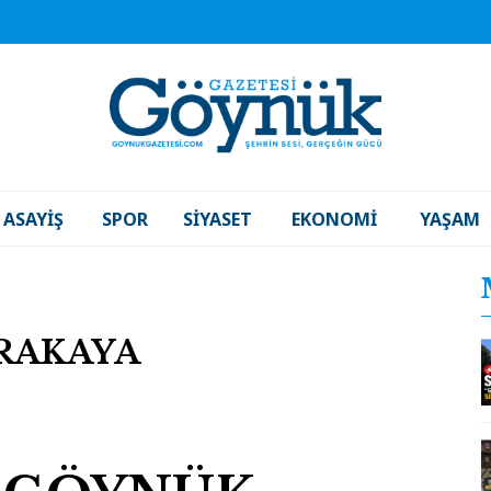
ASAYIŞ
SPOR
SIYASET
EKONOMI
YAŞAM
ARAKAYA