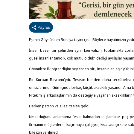
Paylaş
Eşimin Göynük'ten Bolu'ya tayini çıktı. Böylece hayatımızın yed
İnsan bazen bir şehirden ayrılırken valizini toplamakta zorl
güzel insanlar tanıdık, çok mutlu olduk" dediği ayrılışlar yaşa
Göynük'te ilk öğrendiğim şeylerden biri, insanın en ağır yükünü
Bir Kurban Bayramı'ydı. Tesisin benden daha tecrübelisi
omuzlarımdı. Gün içinde birkaç küçük aksaklık yaşandı. Ama bu
Nitekim iş arkadaşlarımın da desteğiyle yaşanan aksaklıkların
Derken patron ve ailesi tesise geldi.
Ne olduğunu anlamama fırsat kalmadan suçlamalar peş peş
firmanın müşterilerini kaçırmaya çalışıyor, kısacası şirket
bile izin verilmedi.