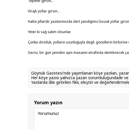
Tepeler girsin...
Virajlı yollar girsin...
Hatta yıllardır yazılarımızda dert yandığımız bozuk yollar girsin
Yeter ki sağ salim olsunlar.
Çünkü dostluk, yolların uzunluğuyla değil; gönüllerin birbirine u
Gerisi, bir gün yeniden aynı masanın etrafında demlenecek ça
Göynük Gazetesi'nde yayımlanan köşe yazıları, yazarla
Her köşe yazısı yalnızca yazarı sorumluluğundadır 
Yazılarda dile getirilen fikir, eleştiri ve değerlendi
Yorum yazın